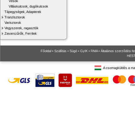
Vésők
Villáskulcsok, dugókulcsok
Tápegységek, Adapterek
Tranzisztorok
Varisztorok
Vegyszerek, ragasztók
Zavarszűrők, Ferritek
Főoldal
•
Szállítás
•
Súgó
•
GyIK
•
RMA
•
Általános szerződési fe
HESTO
A csomagküldés a ma