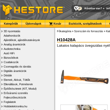
Kérdése van?
»
in
Kategóriák
Újdonságok
Kosár
Eszközök, szolgáltatások
3D nyomtatás
Főkategória
»
Szerszám és forrasztás
»
Kal
Adathordozók
H10428A
Ajándékok, ajándékutalványok
Analóg áramkörök
Lakatos kalapács üvegszálas nyéll
Audiotechnika
Autó HiFi
Biztosítékok
Csatlakozók
Csomagolás és tárolás
Digitális áramkörök
Diódák
Elemek, Akkuk, Töltők
Ellenállások, Potméterek
Építőkészletek (KIT, Modul)
Erősáramú szerelés
Fejlesztőeszközök
Foglalatok
Hobbielektronika.hu