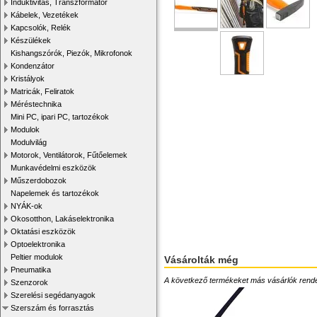
Induktivitás, Transzformátor
Kábelek, Vezetékek
Kapcsolók, Relék
Készülékek
Kishangszórók, Piezók, Mikrofonok
Kondenzátor
Kristályok
Matricák, Feliratok
Méréstechnika
Mini PC, ipari PC, tartozékok
Modulok
Modulvilág
Motorok, Ventilátorok, Fűtőelemek
Munkavédelmi eszközök
Műszerdobozok
Napelemek és tartozékok
NYÁK-ok
Okosotthon, Lakáselektronika
Oktatási eszközök
Optoelektronika
Peltier modulok
Vásárolták még
Pneumatika
A következő termékeket más vásárlók rendelték
Szenzorok
Szerelési segédanyagok
Szerszám és forrasztás