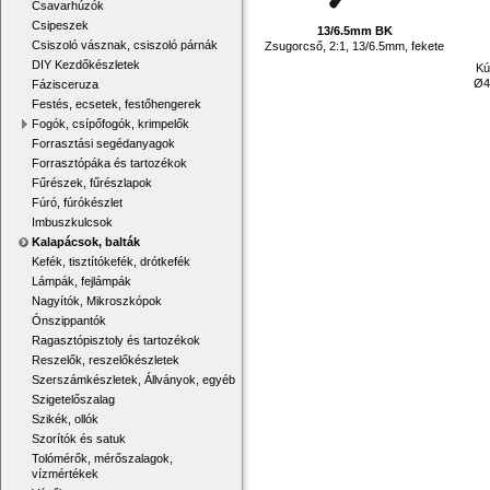
Csavarhúzók
Csipeszek
13/6.5mm BK
Csiszoló vásznak, csiszoló párnák
Zsugorcső, 2:1, 13/6.5mm, fekete
DIY Kezdőkészletek
Kú
Ø4
Fázisceruza
Festés, ecsetek, festőhengerek
Fogók, csípőfogók, krimpelők
Forrasztási segédanyagok
Forrasztópáka és tartozékok
Fűrészek, fűrészlapok
Fúró, fúrókészlet
Imbuszkulcsok
Kalapácsok, balták
Kefék, tisztítókefék, drótkefék
Lámpák, fejlámpák
Nagyítók, Mikroszkópok
Ónszippantók
Ragasztópisztoly és tartozékok
Reszelők, reszelőkészletek
Szerszámkészletek, Állványok, egyéb
Szigetelőszalag
Szikék, ollók
Szorítók és satuk
Tolómérők, mérőszalagok,
vízmértékek