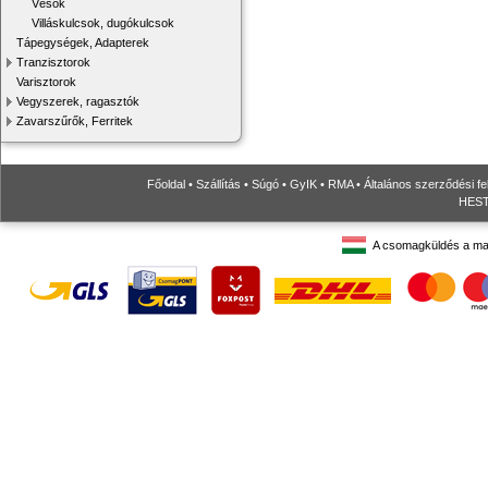
Vésők
Villáskulcsok, dugókulcsok
Tápegységek, Adapterek
Tranzisztorok
Varisztorok
Vegyszerek, ragasztók
Zavarszűrők, Ferritek
Főoldal
•
Szállítás
•
Súgó
•
GyIK
•
RMA
•
Általános szerződési fe
HESTO
A csomagküldés a ma