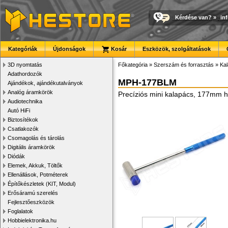
Kérdése van?
»
in
Kategóriák
Újdonságok
Kosár
Eszközök, szolgáltatások
3D nyomtatás
Főkategória
»
Szerszám és forrasztás
»
Kal
Adathordozók
MPH-177BLM
Ajándékok, ajándékutalványok
Analóg áramkörök
Precíziós mini kalapács, 177mm h
Audiotechnika
Autó HiFi
Biztosítékok
Csatlakozók
Csomagolás és tárolás
Digitális áramkörök
Diódák
Elemek, Akkuk, Töltők
Ellenállások, Potméterek
Építőkészletek (KIT, Modul)
Erősáramú szerelés
Fejlesztőeszközök
Foglalatok
Hobbielektronika.hu