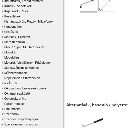
Induktivitás, Transzformátor
Kábelek, Vezetékek
Kapcsolók, Relék
Készülékek
Kishangszórók, Piezók, Mikrofonok
Kondenzátor
Kristályok
Matricák, Feliratok
Méréstechnika
Mini PC, ipari PC, tartozékok
Modulok
Modulvilág
Motorok, Ventilátorok, Fűtőelemek
Munkavédelmi eszközök
Műszerdobozok
Napelemek és tartozékok
NYÁK-ok
Okosotthon, Lakáselektronika
Oktatási eszközök
Optoelektronika
Peltier modulok
Alternatívák, hasonló / helyett
Pneumatika
Szenzorok
Szerelési segédanyagok
Szerszám és forrasztás