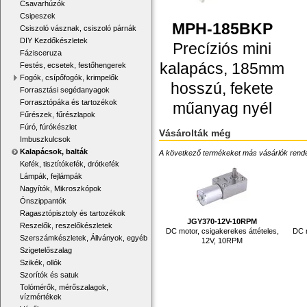
Csavarhúzók
Csipeszek
MPH-185BKP
Csiszoló vásznak, csiszoló párnák
DIY Kezdőkészletek
Precíziós mini
Fázisceruza
kalapács, 185mm
Festés, ecsetek, festőhengerek
Fogók, csípőfogók, krimpelők
hosszú, fekete
Forrasztási segédanyagok
Forrasztópáka és tartozékok
műanyag nyél
Fűrészek, fűrészlapok
Fúró, fúrókészlet
Vásárolták még
Imbuszkulcsok
Kalapácsok, balták
A következő termékeket más vásárlók rendelték
Kefék, tisztítókefék, drótkefék
Lámpák, fejlámpák
Nagyítók, Mikroszkópok
Ónszippantók
Ragasztópisztoly és tartozékok
JGY370-12V-10RPM
Reszelők, reszelőkészletek
DC motor, csigakerekes áttételes,
DC m
Szerszámkészletek, Állványok, egyéb
12V, 10RPM
Szigetelőszalag
Szikék, ollók
Szorítók és satuk
Tolómérők, mérőszalagok,
vízmértékek