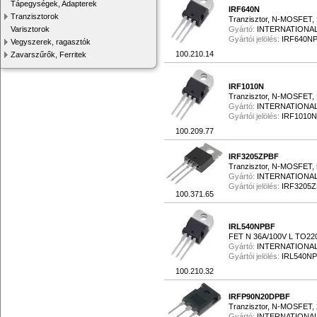
Tápegységek, Adapterek
IRF640N
Tranzisztorok
Tranzisztor, N-MOSFET,
Varisztorok
Gyártó:
INTERNATIONAL
Gyártói jelölés:
IRF640N
Vegyszerek, ragasztók
100.210.14
Zavarszűrők, Ferritek
IRF1010N
Tranzisztor, N-MOSFET,
Gyártó:
INTERNATIONAL
Gyártói jelölés:
IRF1010
100.209.77
IRF3205ZPBF
Tranzisztor, N-MOSFET, 
Gyártó:
INTERNATIONAL
Gyártói jelölés:
IRF3205
100.371.65
IRL540NPBF
FET N 36A/100V L TO22
Gyártó:
INTERNATIONAL
Gyártói jelölés:
IRL540N
100.210.32
IRFP90N20DPBF
Tranzisztor, N-MOSFET,
Gyártó:
INTERNATIONAL