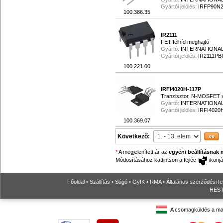
Gyártói jelölés:
IRFP90N
100.386.35
IR2111
FET félhíd meghajtó
Gyártó:
INTERNATIONAL
Gyártói jelölés:
IR2111PB
100.221.00
IRFI4020H-117P
Tranzisztor, N-MOSFET x
Gyártó:
INTERNATIONAL
Gyártói jelölés:
IRFI4020
100.369.07
Következő:
*
A megjelenített ár az
egyéni beállításnak 
Módosításához kattintson a fejléc
ikonjá
Főoldal
•
Szállítás
•
Súgó
•
GyIK
•
RMA
•
Általános szerződési fe
HESTO
A csomagküldés a ma