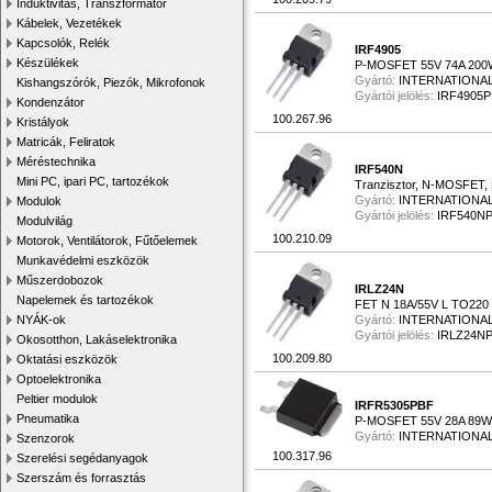
Induktivitás, Transzformátor
Kábelek, Vezetékek
Kapcsolók, Relék
IRF4905
Készülékek
P-MOSFET 55V 74A 200
Gyártó:
INTERNATIONAL
Kishangszórók, Piezók, Mikrofonok
Gyártói jelölés:
IRF4905
Kondenzátor
100.267.96
Kristályok
Matricák, Feliratok
Méréstechnika
IRF540N
Mini PC, ipari PC, tartozékok
Tranzisztor, N-MOSFET,
Gyártó:
INTERNATIONAL
Modulok
Gyártói jelölés:
IRF540N
Modulvilág
100.210.09
Motorok, Ventilátorok, Fűtőelemek
Munkavédelmi eszközök
Műszerdobozok
IRLZ24N
Napelemek és tartozékok
FET N 18A/55V L TO220
NYÁK-ok
Gyártó:
INTERNATIONAL
Gyártói jelölés:
IRLZ24N
Okosotthon, Lakáselektronika
100.209.80
Oktatási eszközök
Optoelektronika
Peltier modulok
IRFR5305PBF
Pneumatika
P-MOSFET 55V 28A 89W
Gyártó:
INTERNATIONAL
Szenzorok
100.317.96
Szerelési segédanyagok
Szerszám és forrasztás