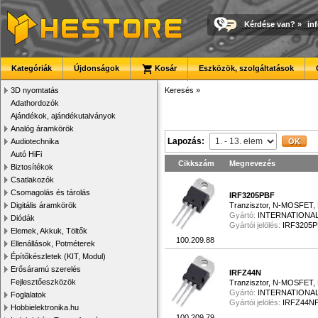
Kérdése van?
»
in
Kategóriák
Újdonságok
Kosár
Eszközök, szolgáltatások
3D nyomtatás
Keresés
»
Adathordozók
Ajándékok, ajándékutalványok
Analóg áramkörök
Lapozás:
Audiotechnika
Autó HiFi
Cikkszám
Megnevezés
Biztosítékok
Csatlakozók
Csomagolás és tárolás
IRF3205PBF
Digitális áramkörök
Tranzisztor, N-MOSFET,
Gyártó:
INTERNATIONAL
Diódák
Gyártói jelölés:
IRF3205
Elemek, Akkuk, Töltők
100.209.88
Ellenállások, Potméterek
Építőkészletek (KIT, Modul)
Erősáramú szerelés
IRFZ44N
Fejlesztőeszközök
Tranzisztor, N-MOSFET,
Gyártó:
INTERNATIONAL
Foglalatok
Gyártói jelölés:
IRFZ44N
Hobbielektronika.hu
100.209.79