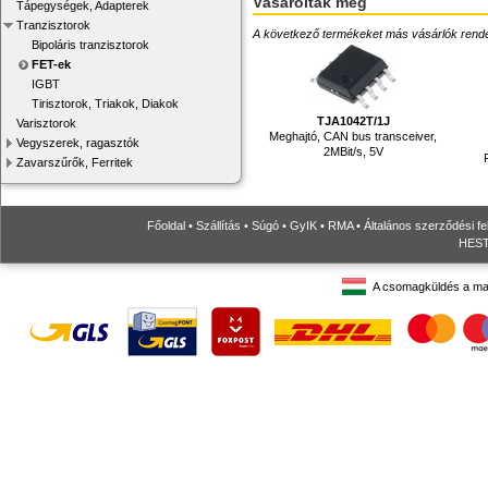
Vásárolták még
Tápegységek, Adapterek
Tranzisztorok
A következő termékeket más vásárlók rendelték
Bipoláris tranzisztorok
FET-ek
IGBT
Tirisztorok, Triakok, Diakok
TJA1042T/1J
Varisztorok
Meghajtó, CAN bus transceiver,
Vegyszerek, ragasztók
2MBit/s, 5V
Zavarszűrők, Ferritek
Főoldal
•
Szállítás
•
Súgó
•
GyIK
•
RMA
•
Általános szerződési fe
HESTO
A csomagküldés a ma