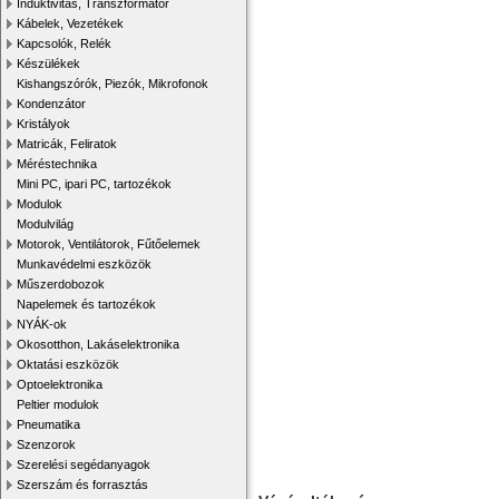
Induktivitás, Transzformátor
Kábelek, Vezetékek
Kapcsolók, Relék
Készülékek
Kishangszórók, Piezók, Mikrofonok
Kondenzátor
Kristályok
Matricák, Feliratok
Méréstechnika
Mini PC, ipari PC, tartozékok
Modulok
Modulvilág
Motorok, Ventilátorok, Fűtőelemek
Munkavédelmi eszközök
Műszerdobozok
Napelemek és tartozékok
NYÁK-ok
Okosotthon, Lakáselektronika
Oktatási eszközök
Optoelektronika
Peltier modulok
Pneumatika
Szenzorok
Szerelési segédanyagok
Szerszám és forrasztás