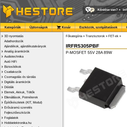
Kérdése van?
»
in
Kategóriák
Újdonságok
Kosár
Eszközök, szolgáltatások
3D nyomtatás
Főkategória
»
Tranzisztorok
»
FET-ek
»
Adathordozók
IRFR5305PBF
Ajándékok, ajándékutalványok
Analóg áramkörök
P-MOSFET 55V 28A 89W
Audiotechnika
Autó HiFi
Biztosítékok
Csatlakozók
Csomagolás és tárolás
Digitális áramkörök
Diódák
Elemek, Akkuk, Töltők
Ellenállások, Potméterek
Építőkészletek (KIT, Modul)
Erősáramú szerelés
Fejlesztőeszközök
Foglalatok
Hobbielektronika.hu