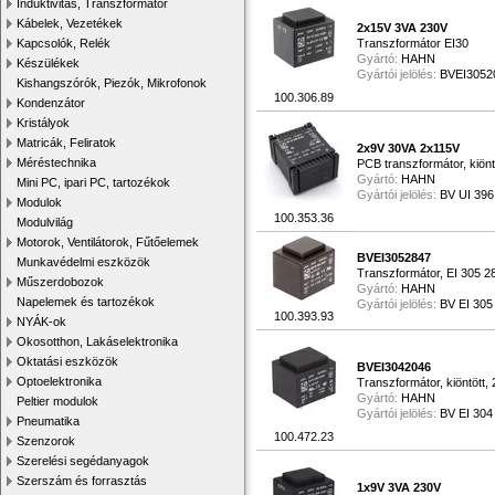
Induktivitás, Transzformátor
Kábelek, Vezetékek
2x15V 3VA 230V
Kapcsolók, Relék
Transzformátor EI30
Gyártó:
HAHN
Készülékek
Gyártói jelölés:
BVEI3052
Kishangszórók, Piezók, Mikrofonok
100.306.89
Kondenzátor
Kristályok
Matricák, Feliratok
2x9V 30VA 2x115V
Méréstechnika
PCB transzformátor, kiön
Gyártó:
HAHN
Mini PC, ipari PC, tartozékok
Gyártói jelölés:
BV UI 396
Modulok
100.353.36
Modulvilág
Motorok, Ventilátorok, Fűtőelemek
BVEI3052847
Munkavédelmi eszközök
Transzformátor, EI 305 2
Műszerdobozok
Gyártó:
HAHN
Napelemek és tartozékok
Gyártói jelölés:
BV EI 305
100.393.93
NYÁK-ok
Okosotthon, Lakáselektronika
Oktatási eszközök
BVEI3042046
Optoelektronika
Transzformátor, kiöntött
Gyártó:
HAHN
Peltier modulok
Gyártói jelölés:
BV EI 304
Pneumatika
100.472.23
Szenzorok
Szerelési segédanyagok
Szerszám és forrasztás
1x9V 3VA 230V