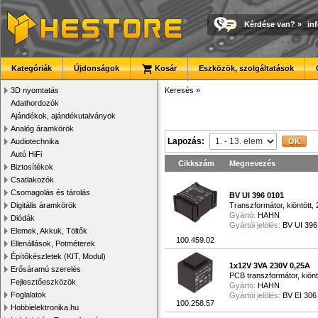
Kérdése van?
»
in
Kategóriák
Újdonságok
Kosár
Eszközök, szolgáltatások
3D nyomtatás
Keresés
»
Adathordozók
Ajándékok, ajándékutalványok
Analóg áramkörök
Lapozás:
Audiotechnika
Autó HiFi
Cikkszám
Megnevezés
Biztosítékok
Csatlakozók
Csomagolás és tárolás
BV UI 396 0101
Digitális áramkörök
Transzformátor, kiöntött
Gyártó:
HAHN
Diódák
Gyártói jelölés:
BV UI 396
Elemek, Akkuk, Töltők
100.459.02
Ellenállások, Potméterek
Építőkészletek (KIT, Modul)
1x12V 3VA 230V 0,25A
Erősáramú szerelés
PCB transzformátor, kiön
Fejlesztőeszközök
Gyártó:
HAHN
Foglalatok
Gyártói jelölés:
BV EI 306
100.258.57
Hobbielektronika.hu