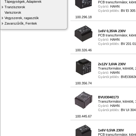
Tápegységek, Adapterek
PCB transzformátor, kiön
Gyártó:
HAHN
Tranzisztorok
Gyártói jelölés:
BV EI 305
Varisztorok
100.296.18
Vegyszerek, ragasztók
Zavarszűrők, Ferritek
1x6V 0,35VA 230V
PCB transzformátor, kiön
Gyártó:
HAHN
Gyártói jelölés:
BV 201 0
100.326.46
2x12V 3,6VA 230V
Transzformátor, kiöntött
Gyártó:
HAHN
Gyártói jelölés:
BVEI3063
100.356.74
BVUI3040173
Transzformátor, kiöntött,
Gyártó:
HAHN
Gyártói jelölés:
BV UI 304
100.445.67
1x6V 0,5VA 230V
PCB transzformátor, kiön