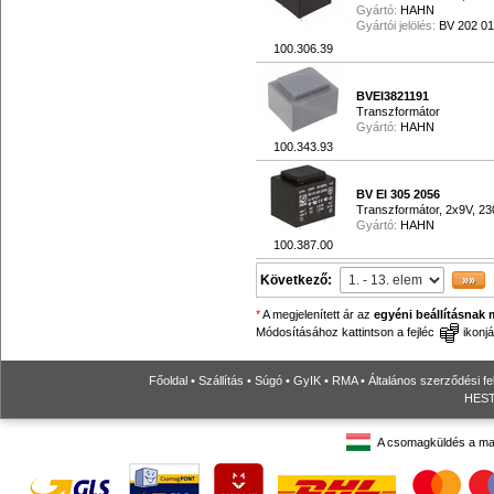
Gyártó:
HAHN
Gyártói jelölés:
BV 202 0
100.306.39
BVEI3821191
Transzformátor
Gyártó:
HAHN
100.343.93
BV EI 305 2056
Transzformátor, 2x9V, 2
Gyártó:
HAHN
100.387.00
Következő:
*
A megjelenített ár az
egyéni beállításnak 
Módosításához kattintson a fejléc
ikonjá
Főoldal
•
Szállítás
•
Súgó
•
GyIK
•
RMA
•
Általános szerződési fe
HESTO
A csomagküldés a ma