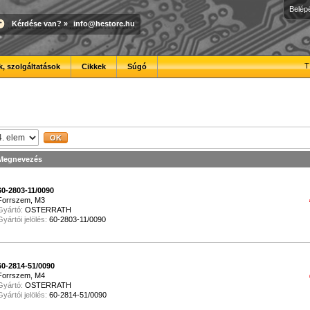
Belép
Kérdése van?
»
info@hestore.hu
T
, szolgáltatások
Cikkek
Súgó
Megnevezés
60-2803-11/0090
Forrszem, M3
Gyártó:
OSTERRATH
Gyártói jelölés:
60-2803-11/0090
60-2814-51/0090
Forrszem, M4
Gyártó:
OSTERRATH
Gyártói jelölés:
60-2814-51/0090