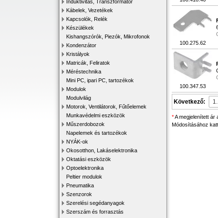
Induktivitás, Transzformátor
Kábelek, Vezetékek
Kapcsolók, Relék
Készülékek
Kishangszórók, Piezók, Mikrofonok
100.275.62
Kondenzátor
Kristályok
Matricák, Feliratok
Méréstechnika
Mini PC, ipari PC, tartozékok
100.347.53
Modulok
Modulvilág
Következő:
Motorok, Ventilátorok, Fűtőelemek
Munkavédelmi eszközök
*
A megjelenített ár
Műszerdobozok
Módosításához katti
Napelemek és tartozékok
NYÁK-ok
Okosotthon, Lakáselektronika
Oktatási eszközök
Optoelektronika
Peltier modulok
Pneumatika
Szenzorok
Szerelési segédanyagok
Szerszám és forrasztás