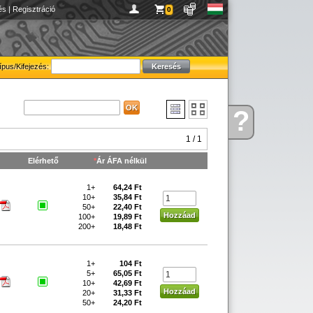
és
|
Regisztráció
0
ípus/Kifejezés:
?
Kérdése
van
1 / 1
Elérhető
*
Ár ÁFA nélkül
1+
64,24 Ft
10+
35,84 Ft
50+
22,40 Ft
100+
19,89 Ft
200+
18,48 Ft
1+
104 Ft
5+
65,05 Ft
10+
42,69 Ft
20+
31,33 Ft
50+
24,20 Ft