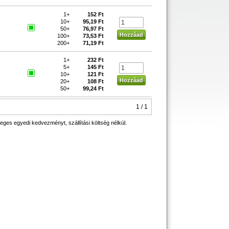
1+
152 Ft
10+
95,19 Ft
50+
76,97 Ft
100+
73,53 Ft
200+
71,19 Ft
1+
232 Ft
5+
145 Ft
10+
121 Ft
20+
108 Ft
50+
99,24 Ft
1 / 1
eges egyedi kedvezményt, szállítási költség nélkül.