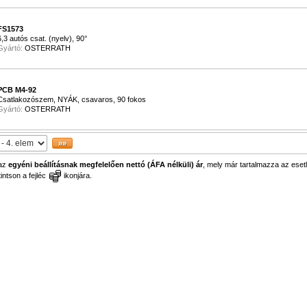
FS1573
6,3 autós csat. (nyelv), 90°
Gyártó:
OSTERRATH
PCB M4-92
Csatlakozószem, NYÁK, csavaros, 90 fokos
Gyártó:
OSTERRATH
 az
egyéni beállításnak megfelelően nettó (ÁFA nélküli) ár
, mely már tartalmazza az esetl
ntson a fejléc
ikonjára.