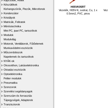
Kapcsolók, Relék
Készülékek
H05VK05RT
Kishangszórók, Piezók, Mikrofonok
Vezeték, H05V-K, sodrat, Cu, 1 x
Vez
Kondenzátor
0.5mm2, PVC, piros
Kristályok
Matricák, Feliratok
Méréstechnika
Mini PC, ipari PC, tartozékok
Modulok
Modulvilág
Motorok, Ventilátorok, Fűtőelemek
Munkavédelmi eszközök
Műszerdobozok
Napelemek és tartozékok
NYÁK-ok
Okosotthon, Lakáselektronika
Oktatási eszközök
Optoelektronika
Peltier modulok
Pneumatika
Szenzorok
Szerelési segédanyagok
Szerszám és forrasztás
Tápegységek, Adapterek
Tranzisztorok