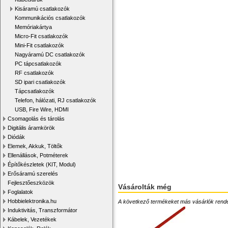
Kisáramú csatlakozók
Kommunikációs csatlakozók
Memóriakártya
Micro-Fit csatlakozók
Mini-Fit csatlakozók
Nagyáramú DC csatlakozók
PC tápcsatlakozók
RF csatlakozók
SD ipari csatlakozók
Tápcsatlakozók
Telefon, hálózati, RJ csatlakozók
USB, Fire Wire, HDMI
Csomagolás és tárolás
Digitális áramkörök
Diódák
Elemek, Akkuk, Töltők
Ellenállások, Potméterek
Építőkészletek (KIT, Modul)
Erősáramú szerelés
Fejlesztőeszközök
Vásárolták még
Foglalatok
Hobbielektronika.hu
A következő termékeket más vásárlók rendelték
Induktivitás, Transzformátor
Kábelek, Vezetékek