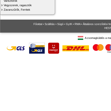
Varisztorok
Vegyszerek, ragasztók
Zavarszűrők, Ferritek
Főoldal
•
Szállítás
•
Súgó
•
GyIK
•
RMA
•
Általános szerződési fe
HESTO
A csomagküldés a ma