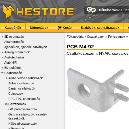
Kérdése van?
»
in
Kategóriák
Újdonságok
Kosár
Eszközök, szolgáltatások
3D nyomtatás
Főkategória
»
Csatlakozók
»
Forrszemek
»
Adathordozók
PCB M4-92
Ajándékok, ajándékutalványok
Analóg áramkörök
Csatlakozószem, NYÁK, csavaros,
Audiotechnika
Autó HiFi
Biztosítékok
Csatlakozók
Audio-Video csatlakozók
Autós csatlakozók
Banán csatlakozók
Csipeszek
FFC-FPC csatlakozók
Forrszemek
GX ipari csatlakozók
Gyorscsatlakozók, vezeték
összekötők
Hálózati csatlakozók
Kábelsaruk