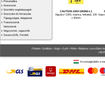
Pneumatika
Szenzorok
Szerelési segédanyagok
CAUTION-230V-100X60-L1
Szerszám és forrasztás
Vigyázz! 230V, matrica, felirattal, 100
Kapcs
x 60mm
Tápegységek, Adapterek
Tranzisztorok
Varisztorok
Vegyszerek, ragasztók
Zavarszűrők, Ferritek
Főoldal
•
Szállítás
•
Súgó
•
GyIK
•
RMA
•
Általános szerződési fe
HESTO
A csomagküldés a ma