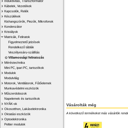
Induktivitás, Transzformátor
Kábelek, Vezetékek
Kapcsolók, Relék
Készülékek
Kishangszórók, Piezók, Mikrofonok
Kondenzátor
Kristályok
Matricák, Feliratok
Figyelmeztető jelzések
Rendelkező táblák
Veszélyesáru-szállítás
Villamossági feliratozás
Méréstechnika
Mini PC, ipari PC, tartozékok
Modulok
Modulvilág
Motorok, Ventilátorok, Fűtőelemek
Munkavédelmi eszközök
Műszerdobozok
Napelemek és tartozékok
NYÁK-ok
Vásárolták még
Okosotthon, Lakáselektronika
A következő termékeket más vásárlók rendelték
Oktatási eszközök
Optoelektronika
Peltier modulok