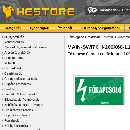
Kérdése van?
»
in
Kategóriák
Újdonságok
Kosár
Eszközök, szolgáltatások
3D nyomtatás
Főkategória
»
Matricák, Feliratok
»
Villamoss
Adathordozók
MAIN-SWITCH-100X60-L
Ajándékok, ajándékutalványok
Analóg áramkörök
Főkapcsoló, matrica, felirattal, 1
Audiotechnika
Autó HiFi
Biztosítékok
Csatlakozók
Csomagolás és tárolás
Digitális áramkörök
Diódák
Elemek, Akkuk, Töltők
Ellenállások, Potméterek
Építőkészletek (KIT, Modul)
Erősáramú szerelés
Fejlesztőeszközök
Foglalatok
Hobbielektronika.hu