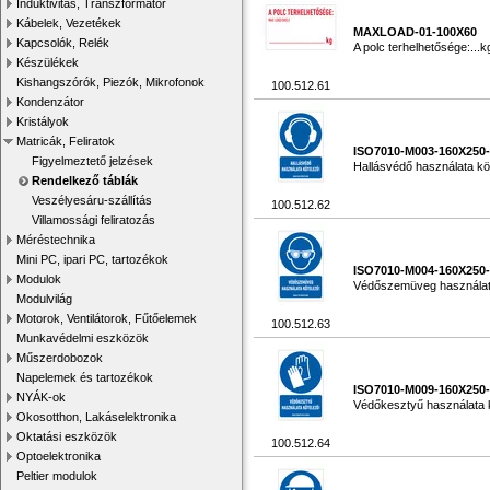
Induktivitás, Transzformátor
Kábelek, Vezetékek
MAXLOAD-01-100X60
Kapcsolók, Relék
A polc terhelhetősége:...
Készülékek
Kishangszórók, Piezók, Mikrofonok
100.512.61
Kondenzátor
Kristályok
Matricák, Feliratok
ISO7010-M003-160X250
Figyelmeztető jelzések
Hallásvédő használata köt
Rendelkező táblák
Veszélyesáru-szállítás
100.512.62
Villamossági feliratozás
Méréstechnika
Mini PC, ipari PC, tartozékok
ISO7010-M004-160X250
Modulok
Védőszemüveg használata 
Modulvilág
Motorok, Ventilátorok, Fűtőelemek
100.512.63
Munkavédelmi eszközök
Műszerdobozok
Napelemek és tartozékok
ISO7010-M009-160X250
NYÁK-ok
Védőkesztyű használata kö
Okosotthon, Lakáselektronika
Oktatási eszközök
100.512.64
Optoelektronika
Peltier modulok