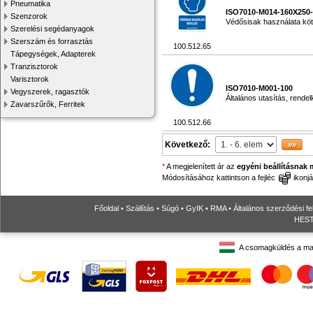
Pneumatika
ISO7010-M014-160X250
Szenzorok
Védősisak használata köte
Szerelési segédanyagok
Szerszám és forrasztás
100.512.65
Tápegységek, Adapterek
Tranzisztorok
Varisztorok
ISO7010-M001-100
Vegyszerek, ragasztók
Általános utasítás, rend
Zavarszűrők, Ferritek
100.512.66
Következő:
*
A megjelenített ár az
egyéni beállításnak 
Módosításához kattintson a fejléc
ikonjá
Főoldal
•
Szállítás
•
Súgó
•
GyIK
•
RMA
•
Általános szerződési fe
HESTO
A csomagküldés a ma