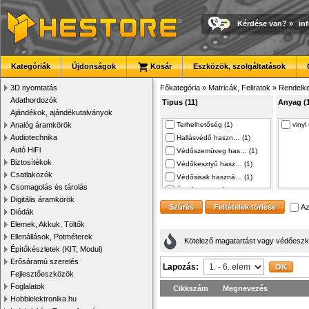
Kérdése van?
»
in
Kategóriák
Újdonságok
Kosár
Eszközök, szolgáltatások
3D nyomtatás
Főkategória
»
Matricák, Feliratok
»
Rendelke
Adathordozók
Tipus (11)
Anyag (
Ajándékok, ajándékutalványok
Analóg áramkörök
Terhelhetőség (1)
vinyl 
Audiotechnika
Hallásvédő haszn… (1)
Autó HiFi
Védőszemüveg has… (1)
Biztosítékok
Védőkesztyű hasz… (1)
Csatlakozók
Védősisak haszná… (1)
Csomagolás és tárolás
Általános utasít… (1)
Digitális áramkörök
M001 (1)
Az
Diódák
M003 (1)
Elemek, Akkuk, Töltők
M004 (1)
Ellenállások, Potméterek
Kötelező magatartást vagy védőeszköz
M009 (1)
Építőkészletek (KIT, Modul)
M014 (1)
Erősáramú szerelés
Lapozás:
Fejlesztőeszközök
Foglalatok
Cikkszám
Megnevezés
Hobbielektronika.hu