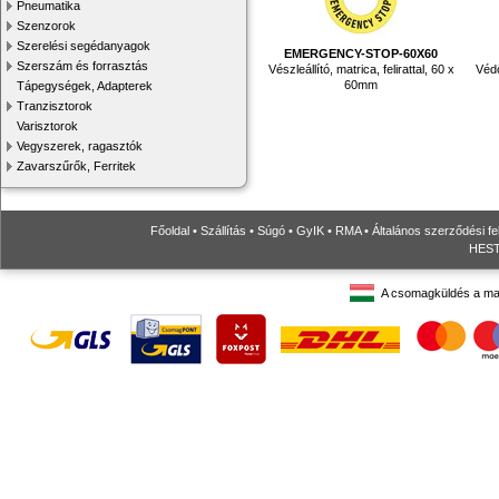
Pneumatika
Szenzorok
Szerelési segédanyagok
EMERGENCY-STOP-60X60
Szerszám és forrasztás
Vészleállító, matrica, felirattal, 60 x
Védő
60mm
Tápegységek, Adapterek
Tranzisztorok
Varisztorok
Vegyszerek, ragasztók
Zavarszűrők, Ferritek
Főoldal
•
Szállítás
•
Súgó
•
GyIK
•
RMA
•
Általános szerződési fe
HESTO
A csomagküldés a ma