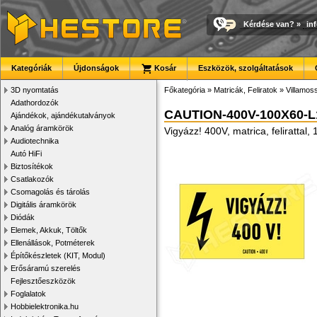
Kérdése van?
»
in
Kategóriák
Újdonságok
Kosár
Eszközök, szolgáltatások
3D nyomtatás
Főkategória
»
Matricák, Feliratok
»
Villamoss
Adathordozók
CAUTION-400V-100X60-L
Ajándékok, ajándékutalványok
Analóg áramkörök
Vigyázz! 400V, matrica, felirattal
Audiotechnika
Autó HiFi
Biztosítékok
Csatlakozók
Csomagolás és tárolás
Digitális áramkörök
Diódák
Elemek, Akkuk, Töltők
Ellenállások, Potméterek
Építőkészletek (KIT, Modul)
Erősáramú szerelés
Fejlesztőeszközök
Foglalatok
Hobbielektronika.hu