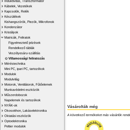
Induktivitás, Transzformátor
Kábelek, Vezetékek
Kapcsolók, Relék
Készülékek
Kishangszórók, Piezók, Mikrofonok
Kondenzátor
Kristályok
Matricák, Feliratok
Figyelmeztető jelzések
Rendelkező táblák
Veszélyesáru-szállítás
Villamossági feliratozás
Méréstechnika
Mini PC, ipari PC, tartozékok
Modulok
Modulvilág
Motorok, Ventilátorok, Fűtőelemek
Munkavédelmi eszközök
Műszerdobozok
Napelemek és tartozékok
NYÁK-ok
Vásárolták még
Okosotthon, Lakáselektronika
A következő termékeket más vásárlók rendelték
Oktatási eszközök
Optoelektronika
Peltier modulok