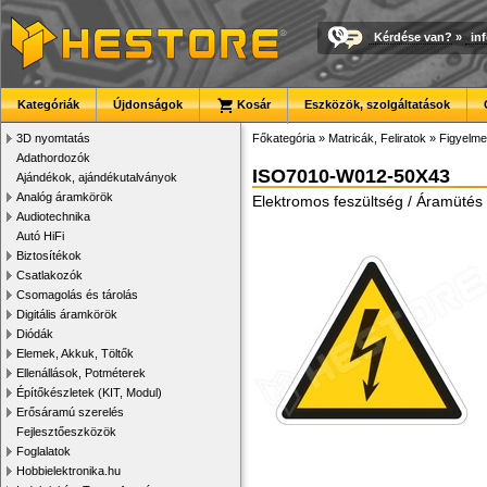
Kérdése van?
»
in
Kategóriák
Újdonságok
Kosár
Eszközök, szolgáltatások
3D nyomtatás
Főkategória
»
Matricák, Feliratok
»
Figyelme
Adathordozók
ISO7010-W012-50X43
Ajándékok, ajándékutalványok
Analóg áramkörök
Elektromos feszültség / Áramütés 
Audiotechnika
Autó HiFi
Biztosítékok
Csatlakozók
Csomagolás és tárolás
Digitális áramkörök
Diódák
Elemek, Akkuk, Töltők
Ellenállások, Potméterek
Építőkészletek (KIT, Modul)
Erősáramú szerelés
Fejlesztőeszközök
Foglalatok
Hobbielektronika.hu