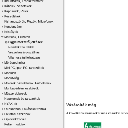
Induktivitás, Transzformátor
Kábelek, Vezetékek
Kapcsolók, Relék
Készülékek
Kishangszórók, Piezók, Mikrofonok
Kondenzátor
Kristályok
Matricák, Feliratok
Figyelmeztető jelzések
Rendelkező táblák
Veszélyesáru-szállítás
Villamossági feliratozás
Méréstechnika
Mini PC, ipari PC, tartozékok
Modulok
Modulvilág
Motorok, Ventilátorok, Fűtőelemek
Munkavédelmi eszközök
Műszerdobozok
Napelemek és tartozékok
NYÁK-ok
Vásárolták még
Okosotthon, Lakáselektronika
A következő termékeket más vásárlók rendelték
Oktatási eszközök
Optoelektronika
Peltier modulok