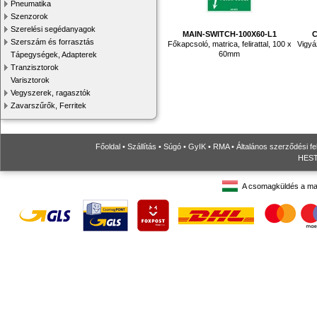
Pneumatika
Szenzorok
Szerelési segédanyagok
MAIN-SWITCH-100X60-L1
C
Szerszám és forrasztás
Főkapcsoló, matrica, felirattal, 100 x
Vigyáz
60mm
Tápegységek, Adapterek
Tranzisztorok
Varisztorok
Vegyszerek, ragasztók
Zavarszűrők, Ferritek
Főoldal
•
Szállítás
•
Súgó
•
GyIK
•
RMA
•
Általános szerződési fe
HESTO
A csomagküldés a ma