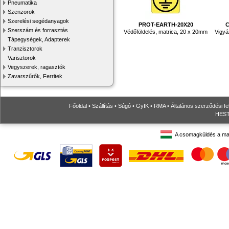
Pneumatika
Szenzorok
Szerelési segédanyagok
PROT-EARTH-20X20
C
Szerszám és forrasztás
Védőföldelés, matrica, 20 x 20mm
Vigyáz
Tápegységek, Adapterek
Tranzisztorok
Varisztorok
Vegyszerek, ragasztók
Zavarszűrők, Ferritek
Főoldal
•
Szállítás
•
Súgó
•
GyIK
•
RMA
•
Általános szerződési fe
HESTO
A csomagküldés a ma