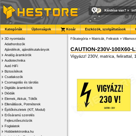
Kérdése van?
»
in
Kategóriák
Újdonságok
Kosár
Eszközök, szolgáltatások
3D nyomtatás
Főkategória
»
Matricák, Feliratok
»
Villamoss
Adathordozók
CAUTION-230V-100X60-L
Ajándékok, ajándékutalványok
Analóg áramkörök
Vigyázz! 230V, matrica, felirattal
Audiotechnika
Autó HiFi
Biztosítékok
Csatlakozók
Csomagolás és tárolás
Digitális áramkörök
Diódák
Elemek, Akkuk, Töltők
Ellenállások, Potméterek
Építőkészletek (KIT, Modul)
Erősáramú szerelés
Fejlesztőeszközök
Foglalatok
Hobbielektronika.hu