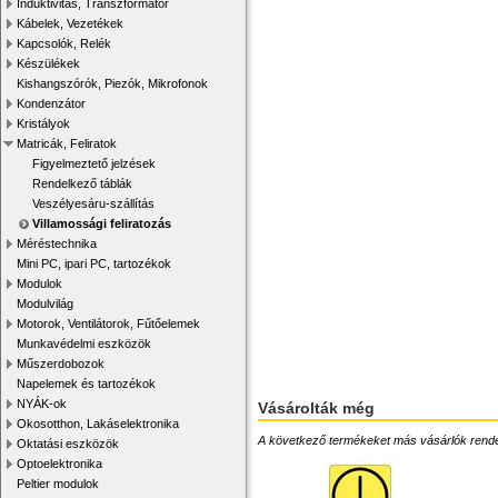
Induktivitás, Transzformátor
Kábelek, Vezetékek
Kapcsolók, Relék
Készülékek
Kishangszórók, Piezók, Mikrofonok
Kondenzátor
Kristályok
Matricák, Feliratok
Figyelmeztető jelzések
Rendelkező táblák
Veszélyesáru-szállítás
Villamossági feliratozás
Méréstechnika
Mini PC, ipari PC, tartozékok
Modulok
Modulvilág
Motorok, Ventilátorok, Fűtőelemek
Munkavédelmi eszközök
Műszerdobozok
Napelemek és tartozékok
NYÁK-ok
Vásárolták még
Okosotthon, Lakáselektronika
A következő termékeket más vásárlók rendelték
Oktatási eszközök
Optoelektronika
Peltier modulok