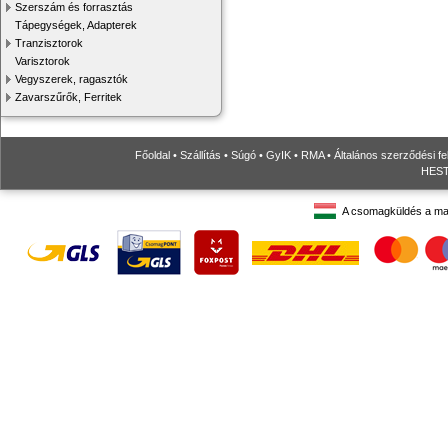
Szerszám és forrasztás
Tápegységek, Adapterek
Tranzisztorok
Varisztorok
Vegyszerek, ragasztók
Zavarszűrők, Ferritek
Főoldal
•
Szállítás
•
Súgó
•
GyIK
•
RMA
•
Általános szerződési fe
HESTO
A csomagküldés a ma