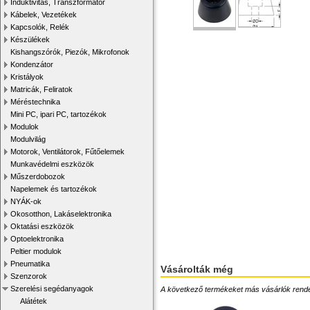
Induktivitás, Transzformátor
Kábelek, Vezetékek
Kapcsolók, Relék
Készülékek
Kishangszórók, Piezók, Mikrofonok
Kondenzátor
Kristályok
Matricák, Feliratok
Méréstechnika
Mini PC, ipari PC, tartozékok
Modulok
Modulvilág
Motorok, Ventilátorok, Fűtőelemek
Munkavédelmi eszközök
Műszerdobozok
Napelemek és tartozékok
NYÁK-ok
Okosotthon, Lakáselektronika
Oktatási eszközök
Optoelektronika
Peltier modulok
Pneumatika
Vásárolták még
Szenzorok
Szerelési segédanyagok
A következő termékeket más vásárlók rendelték
Alátétek