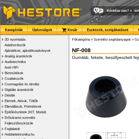
Kérdése van?
»
in
Kategóriák
Újdonságok
Kosár
Eszközök, szolgáltatások
3D nyomtatás
Főkategória
»
Szerelési segédanyagok
»
Gu
Adathordozók
NF-008
Ajándékok, ajándékutalványok
Analóg áramkörök
Gumiláb, fekete, besüllyesztett f
Audiotechnika
Autó HiFi
Biztosítékok
Csatlakozók
Csomagolás és tárolás
Digitális áramkörök
Diódák
Elemek, Akkuk, Töltők
Ellenállások, Potméterek
Építőkészletek (KIT, Modul)
Erősáramú szerelés
Fejlesztőeszközök
Foglalatok
Hobbielektronika.hu