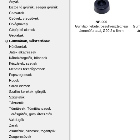
Anyák
Biztosító gyűrűk, seeger gyűrűk
Csavarok
Csövek, vízcsövek
NF-006
Érvéghüvely
Gumiláb, fekete, besüllyesztett fejű
Gumi
Gépépítő elemek
átmenőfurattal, Ø20.2 x 8mm
á
Géplábak
Gumilábak, műszerlábak
Hűtőbordák
Játék alkatrészek
Kábelkötegelők, bilincsek
Készletek, szettek
Menetes tekerőgombok
Popszegecsek
Rugók
Sarok elemek
Szállító kerekek, görgők
Szigetelők
Távtartók
Tömítések, Tömítőanyagok
Törésgátlók, gumi átvezetők
Vakdugók
Zárak
Zsanérok, bilincsek, fogantyúk
Zsugorcsövek