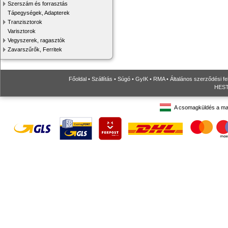
Szerszám és forrasztás
Tápegységek, Adapterek
Tranzisztorok
Varisztorok
Vegyszerek, ragasztók
Zavarszűrők, Ferritek
Főoldal
•
Szállítás
•
Súgó
•
GyIK
•
RMA
•
Általános szerződési fe
HESTO
A csomagküldés a ma