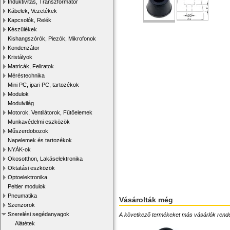
Induktivitás, Transzformátor
Kábelek, Vezetékek
Kapcsolók, Relék
Készülékek
Kishangszórók, Piezók, Mikrofonok
Kondenzátor
Kristályok
Matricák, Feliratok
Méréstechnika
Mini PC, ipari PC, tartozékok
Modulok
Modulvilág
Motorok, Ventilátorok, Fűtőelemek
Munkavédelmi eszközök
Műszerdobozok
Napelemek és tartozékok
NYÁK-ok
Okosotthon, Lakáselektronika
Oktatási eszközök
Optoelektronika
Peltier modulok
Pneumatika
Vásárolták még
Szenzorok
Szerelési segédanyagok
A következő termékeket más vásárlók rendelték
Alátétek