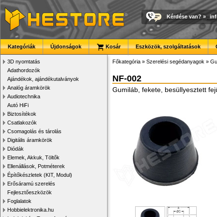
Kérdése van?
»
in
Kategóriák
Újdonságok
Kosár
Eszközök, szolgáltatások
3D nyomtatás
Főkategória
»
Szerelési segédanyagok
»
Gu
Adathordozók
NF-002
Ajándékok, ajándékutalványok
Analóg áramkörök
Gumiláb, fekete, besüllyesztett f
Audiotechnika
Autó HiFi
Biztosítékok
Csatlakozók
Csomagolás és tárolás
Digitális áramkörök
Diódák
Elemek, Akkuk, Töltők
Ellenállások, Potméterek
Építőkészletek (KIT, Modul)
Erősáramú szerelés
Fejlesztőeszközök
Foglalatok
Hobbielektronika.hu