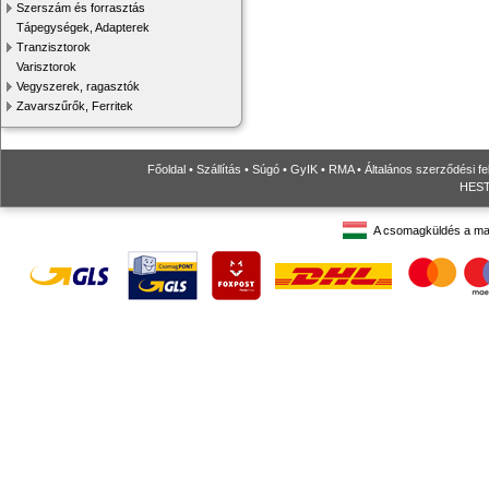
Szerszám és forrasztás
Tápegységek, Adapterek
Tranzisztorok
Varisztorok
Vegyszerek, ragasztók
Zavarszűrők, Ferritek
Főoldal
•
Szállítás
•
Súgó
•
GyIK
•
RMA
•
Általános szerződési fe
HESTO
A csomagküldés a ma