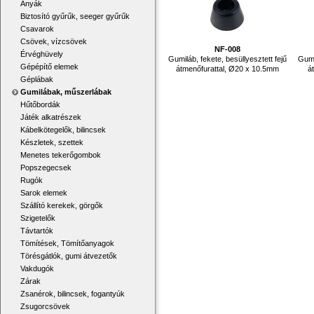
Anyák
Biztosító gyűrűk, seeger gyűrűk
Csavarok
Csövek, vízcsövek
NF-008
Érvéghüvely
Gumiláb, fekete, besüllyesztett fejű
Gumi
Gépépítő elemek
átmenőfurattal, Ø20 x 10.5mm
á
Géplábak
Gumilábak, műszerlábak
Hűtőbordák
Játék alkatrészek
Kábelkötegelők, bilincsek
Készletek, szettek
Menetes tekerőgombok
Popszegecsek
Rugók
Sarok elemek
Szállító kerekek, görgők
Szigetelők
Távtartók
Tömítések, Tömítőanyagok
Törésgátlók, gumi átvezetők
Vakdugók
Zárak
Zsanérok, bilincsek, fogantyúk
Zsugorcsövek