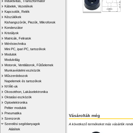
Induktivitás, Transzformátor
Kábelek, Vezetékek
Kapcsolók, Relék
Készülékek
Kishangszórók, Piezók, Mikrofonok
Kondenzátor
Kristályok
Matricák, Feliratok
Méréstechnika
Mini PC, ipari PC, tartozékok
Modulok
Modulvilág
Motorok, Ventilátorok, Fűtőelemek
Munkavédelmi eszközök
Műszerdobozok
Napelemek és tartozékok
NYÁK-ok
Okosotthon, Lakáselektronika
Oktatási eszközök
Optoelektronika
Peltier modulok
Pneumatika
Vásárolták még
Szenzorok
Szerelési segédanyagok
A következő termékeket más vásárlók rendelték
Alátétek