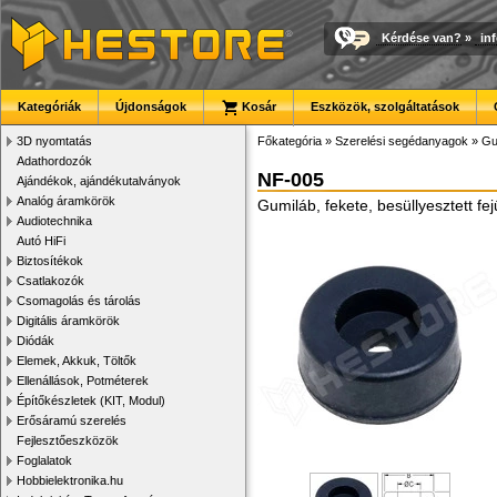
Kérdése van?
»
in
Kategóriák
Újdonságok
Kosár
Eszközök, szolgáltatások
3D nyomtatás
Főkategória
»
Szerelési segédanyagok
»
Gu
Adathordozók
NF-005
Ajándékok, ajándékutalványok
Analóg áramkörök
Gumiláb, fekete, besüllyesztett f
Audiotechnika
Autó HiFi
Biztosítékok
Csatlakozók
Csomagolás és tárolás
Digitális áramkörök
Diódák
Elemek, Akkuk, Töltők
Ellenállások, Potméterek
Építőkészletek (KIT, Modul)
Erősáramú szerelés
Fejlesztőeszközök
Foglalatok
Hobbielektronika.hu