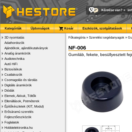
Kérdése van?
»
in
Kategóriák
Újdonságok
Kosár
Eszközök, szolgáltatások
3D nyomtatás
Főkategória
»
Szerelési segédanyagok
»
Gu
Adathordozók
NF-006
Ajándékok, ajándékutalványok
Analóg áramkörök
Gumiláb, fekete, besüllyesztett f
Audiotechnika
Autó HiFi
Biztosítékok
Csatlakozók
Csomagolás és tárolás
Digitális áramkörök
Diódák
Elemek, Akkuk, Töltők
Ellenállások, Potméterek
Építőkészletek (KIT, Modul)
Erősáramú szerelés
Fejlesztőeszközök
Foglalatok
Hobbielektronika.hu