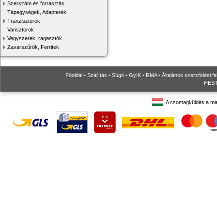
Szerszám és forrasztás
Tápegységek, Adapterek
Tranzisztorok
Varisztorok
Vegyszerek, ragasztók
Zavarszűrők, Ferritek
Főoldal
•
Szállítás
•
Súgó
•
GyIK
•
RMA
•
Általános szerződési fe
HESTO
A csomagküldés a ma