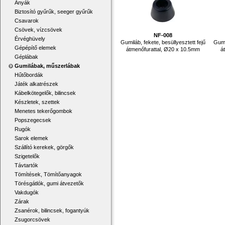
Anyák
Biztosító gyűrűk, seeger gyűrűk
Csavarok
Csövek, vízcsövek
NF-008
Érvéghüvely
Gumiláb, fekete, besüllyesztett fejű
Gumi
Gépépítő elemek
átmenőfurattal, Ø20 x 10.5mm
á
Géplábak
Gumilábak, műszerlábak
Hűtőbordák
Játék alkatrészek
Kábelkötegelők, bilincsek
Készletek, szettek
Menetes tekerőgombok
Popszegecsek
Rugók
Sarok elemek
Szállító kerekek, görgők
Szigetelők
Távtartók
Tömítések, Tömítőanyagok
Törésgátlók, gumi átvezetők
Vakdugók
Zárak
Zsanérok, bilincsek, fogantyúk
Zsugorcsövek