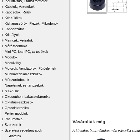
Induktivitás, Transzformátor
Kábelek, Vezetékek
Kapcsolók, Relék
Készülékek
Kishangszórók, Piezók, Mikrofonok
Kondenzátor
Kristályok
Matricák, Feliratok
Méréstechnika
Mini PC, ipari PC, tartozékok
Modulok
Modulvilág
Motorok, Ventilátorok, Fűtőelemek
Munkavédelmi eszközök
Műszerdobozok
Napelemek és tartozékok
NYÁK-ok
Okosotthon, Lakáselektronika
Oktatási eszközök
Optoelektronika
Peltier modulok
Pneumatika
Vásárolták még
Szenzorok
Szerelési segédanyagok
A következő termékeket más vásárlók rendelték
Alátétek