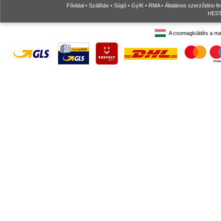
Főoldal
•
Szállítás
•
Súgó
•
GyIK
•
RMA
•
Általános szerződési fe
HESTO
A csomagküldés a ma