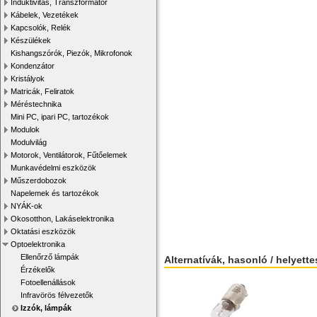
Induktivitás, Transzformátor
Kábelek, Vezetékek
Kapcsolók, Relék
Készülékek
Kishangszórók, Piezók, Mikrofonok
Kondenzátor
Kristályok
Matricák, Feliratok
Méréstechnika
Mini PC, ipari PC, tartozékok
Modulok
Modulvilág
Motorok, Ventilátorok, Fűtőelemek
Munkavédelmi eszközök
Műszerdobozok
Napelemek és tartozékok
NYÁK-ok
Okosotthon, Lakáselektronika
Oktatási eszközök
Optoelektronika
Ellenőrző lámpák
Alternatívák, hasonló / helyett
Érzékelők
Fotoellenállások
Infravörös félvezetők
Izzók, lámpák