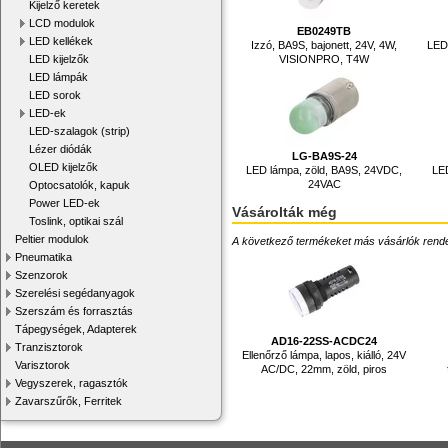
Kijelző keretek
LCD modulok
EB0249TB
LED kellékek
Izzó, BA9S, bajonett, 24V, 4W,
LED
VISIONPRO, T4W
LED kijelzők
LED lámpák
LED sorok
LED-ek
LED-szalagok (strip)
Lézer diódák
LG-BA9S-24
OLED kijelzők
LED lámpa, zöld, BA9S, 24VDC,
LE
24VAC
Optocsatolók, kapuk
Power LED-ek
Vásárolták még
Toslink, optikai szál
Peltier modulok
A következő termékeket más vásárlók rendelték
Pneumatika
Szenzorok
Szerelési segédanyagok
Szerszám és forrasztás
Tápegységek, Adapterek
AD16-22SS-ACDC24
Tranzisztorok
Ellenőrző lámpa, lapos, kiálló, 24V
Varisztorok
AC/DC, 22mm, zöld, piros
Vegyszerek, ragasztók
Zavarszűrők, Ferritek