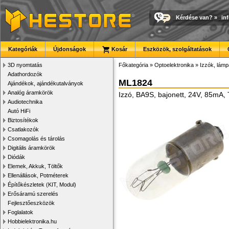
Kérdése van?
»
in
Kategóriák
Újdonságok
Kosár
Eszközök, szolgáltatások
3D nyomtatás
Főkategória
»
Optoelektronika
»
Izzók, lám
Adathordozók
ML1824
Ajándékok, ajándékutalványok
Analóg áramkörök
Izzó, BA9S, bajonett, 24V, 85mA
Audiotechnika
Autó HiFi
Biztosítékok
Csatlakozók
Csomagolás és tárolás
Digitális áramkörök
Diódák
Elemek, Akkuk, Töltők
Ellenállások, Potméterek
Építőkészletek (KIT, Modul)
Erősáramú szerelés
Fejlesztőeszközök
Foglalatok
Hobbielektronika.hu