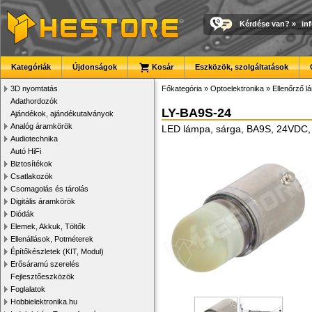
Kérdése van?
»
in
Kategóriák
Újdonságok
Kosár
Eszközök, szolgáltatások
3D nyomtatás
Főkategória
»
Optoelektronika
»
Ellenőrző 
Adathordozók
LY-BA9S-24
Ajándékok, ajándékutalványok
Analóg áramkörök
LED lámpa, sárga, BA9S, 24VDC
Audiotechnika
Autó HiFi
Biztosítékok
Csatlakozók
Csomagolás és tárolás
Digitális áramkörök
Diódák
Elemek, Akkuk, Töltők
Ellenállások, Potméterek
Építőkészletek (KIT, Modul)
Erősáramú szerelés
Fejlesztőeszközök
Foglalatok
Hobbielektronika.hu