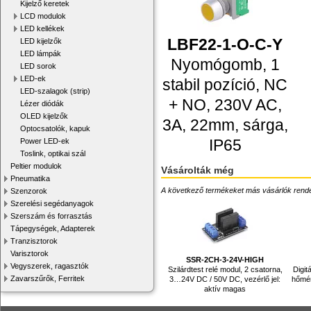
Kijelző keretek
LCD modulok
LED kellékek
LBF22-1-O-C-Y
LED kijelzők
LED lámpák
Nyomógomb, 1
LED sorok
LED-ek
stabil pozíció, NC
LED-szalagok (strip)
+ NO, 230V AC,
Lézer diódák
OLED kijelzők
3A, 22mm, sárga,
Optocsatolók, kapuk
IP65
Power LED-ek
Toslink, optikai szál
Peltier modulok
Vásárolták még
Pneumatika
A következő termékeket más vásárlók rendelték
Szenzorok
Szerelési segédanyagok
Szerszám és forrasztás
Tápegységek, Adapterek
Tranzisztorok
Varisztorok
SSR-2CH-3-24V-HIGH
Vegyszerek, ragasztók
Szilárdtest relé modul, 2 csatorna,
Digit
Zavarszűrők, Ferritek
3…24V DC / 50V DC, vezérlő jel:
hőmér
aktív magas