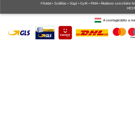
Főoldal
•
Szállítás
•
Súgó
•
GyIK
•
RMA
•
Általános szerződési fe
HESTO
A csomagküldés a ma