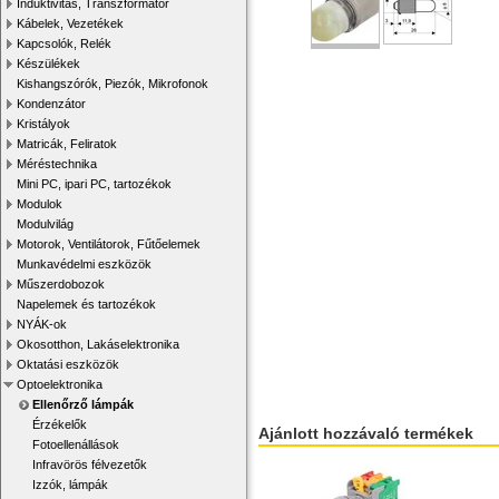
Induktivitás, Transzformátor
Kábelek, Vezetékek
Kapcsolók, Relék
Készülékek
Kishangszórók, Piezók, Mikrofonok
Kondenzátor
Kristályok
Matricák, Feliratok
Méréstechnika
Mini PC, ipari PC, tartozékok
Modulok
Modulvilág
Motorok, Ventilátorok, Fűtőelemek
Munkavédelmi eszközök
Műszerdobozok
Napelemek és tartozékok
NYÁK-ok
Okosotthon, Lakáselektronika
Oktatási eszközök
Optoelektronika
Ellenőrző lámpák
Érzékelők
Ajánlott hozzávaló termékek
Fotoellenállások
Infravörös félvezetők
Izzók, lámpák