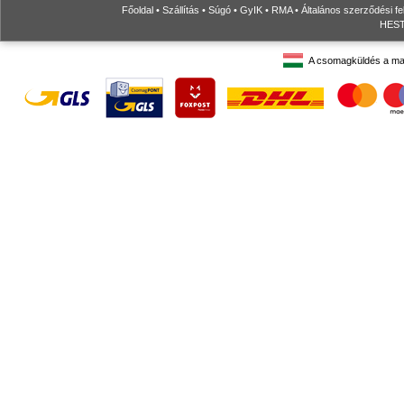
Főoldal
•
Szállítás
•
Súgó
•
GyIK
•
RMA
•
Általános szerződési fe
HESTO
A csomagküldés a ma