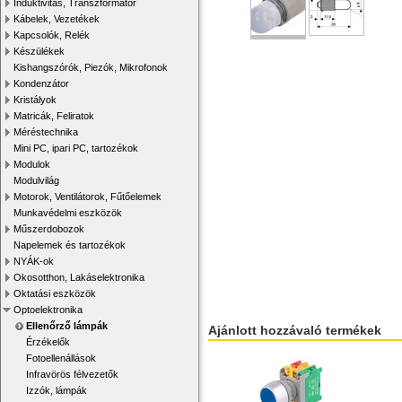
Induktivitás, Transzformátor
Kábelek, Vezetékek
Kapcsolók, Relék
Készülékek
Kishangszórók, Piezók, Mikrofonok
Kondenzátor
Kristályok
Matricák, Feliratok
Méréstechnika
Mini PC, ipari PC, tartozékok
Modulok
Modulvilág
Motorok, Ventilátorok, Fűtőelemek
Munkavédelmi eszközök
Műszerdobozok
Napelemek és tartozékok
NYÁK-ok
Okosotthon, Lakáselektronika
Oktatási eszközök
Optoelektronika
Ellenőrző lámpák
Ajánlott hozzávaló termékek
Érzékelők
Fotoellenállások
Infravörös félvezetők
Izzók, lámpák