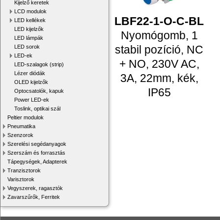
Kijelző keretek
LCD modulok
LBF22-1-O-C-BL
LED kellékek
LED kijelzők
Nyomógomb, 1
LED lámpák
stabil pozíció, NC
LED sorok
LED-ek
+ NO, 230V AC,
LED-szalagok (strip)
Lézer diódák
3A, 22mm, kék,
OLED kijelzők
IP65
Optocsatolók, kapuk
Power LED-ek
Toslink, optikai szál
Peltier modulok
Pneumatika
Szenzorok
Szerelési segédanyagok
Szerszám és forrasztás
Tápegységek, Adapterek
Tranzisztorok
Varisztorok
Vegyszerek, ragasztók
Zavarszűrők, Ferritek