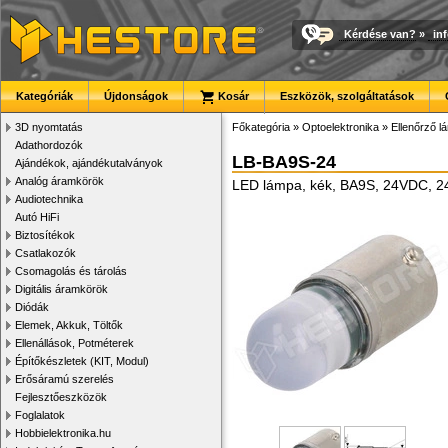
Kérdése van?
»
in
Kategóriák
Újdonságok
Kosár
Eszközök, szolgáltatások
3D nyomtatás
Főkategória
»
Optoelektronika
»
Ellenőrző 
Adathordozók
LB-BA9S-24
Ajándékok, ajándékutalványok
Analóg áramkörök
LED lámpa, kék, BA9S, 24VDC, 
Audiotechnika
Autó HiFi
Biztosítékok
Csatlakozók
Csomagolás és tárolás
Digitális áramkörök
Diódák
Elemek, Akkuk, Töltők
Ellenállások, Potméterek
Építőkészletek (KIT, Modul)
Erősáramú szerelés
Fejlesztőeszközök
Foglalatok
Hobbielektronika.hu