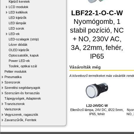
Kijelző keretek
LCD modulok
LBF22-1-O-C-W
LED kellékek
LED kijelzők
Nyomógomb, 1
LED lámpák
stabil pozíció, NC
LED sorok
LED-ek
+ NO, 230V AC,
LED-szalagok (strip)
Lézer diódák
3A, 22mm, fehér,
OLED kijelzők
IP65
Optocsatolók, kapuk
Power LED-ek
Toslink, optikai szál
Vásárolták még
Peltier modulok
A következő termékeket más vásárlók rendelték
Pneumatika
Szenzorok
Szerelési segédanyagok
Szerszám és forrasztás
Tápegységek, Adapterek
Tranzisztorok
L22-24VDC-W
Varisztorok
Ellenőrző lámpa, 24V DC, Ø22.5mm,
Nyom
IP65, fehér
NO, 
Vegyszerek, ragasztók
Zavarszűrők, Ferritek