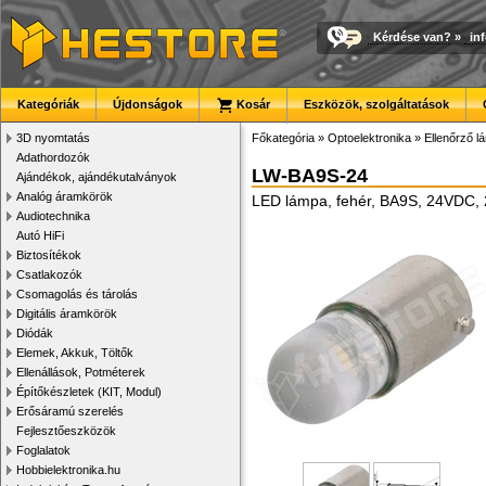
Kérdése van?
»
in
Kategóriák
Újdonságok
Kosár
Eszközök, szolgáltatások
3D nyomtatás
Főkategória
»
Optoelektronika
»
Ellenőrző 
Adathordozók
LW-BA9S-24
Ajándékok, ajándékutalványok
Analóg áramkörök
LED lámpa, fehér, BA9S, 24VDC,
Audiotechnika
Autó HiFi
Biztosítékok
Csatlakozók
Csomagolás és tárolás
Digitális áramkörök
Diódák
Elemek, Akkuk, Töltők
Ellenállások, Potméterek
Építőkészletek (KIT, Modul)
Erősáramú szerelés
Fejlesztőeszközök
Foglalatok
Hobbielektronika.hu