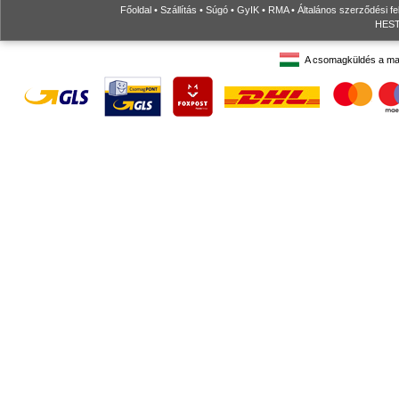
Főoldal
•
Szállítás
•
Súgó
•
GyIK
•
RMA
•
Általános szerződési fe
HESTO
A csomagküldés a ma