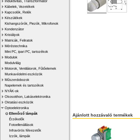
Induktivitás, Transzformátor
Kábelek, Vezetékek
Kapcsolók, Relék
Készülékek
Kishangszórók, Piezók, Mikrofonok
Kondenzátor
Kristályok
Matricák, Feliratok
Méréstechnika
Mini PC, ipari PC, tartozékok
Modulok
Modulvilág
Motorok, Ventilátorok, Fűtőelemek
Munkavédelmi eszközök
Műszerdobozok
Napelemek és tartozékok
NYÁK-ok
Okosotthon, Lakáselektronika
Oktatási eszközök
Optoelektronika
Ellenőrző lámpák
Ajánlott hozzávaló termékek
Érzékelők
Fotoellenállások
Infravörös félvezetők
Izzók, lámpák