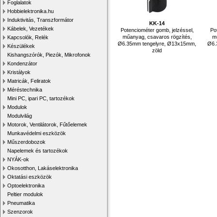
Foglalatok
Hobbielektronika.hu
Induktivitás, Transzformátor
KK-14
Kábelek, Vezetékek
Potenciométer gomb, jelzéssel,
Po
műanyag, csavaros rögzítés,
m
Kapcsolók, Relék
Ø6.35mm tengelyre, Ø13x15mm,
Ø6.
Készülékek
zöld
Kishangszórók, Piezók, Mikrofonok
Kondenzátor
Kristályok
Matricák, Feliratok
Méréstechnika
Mini PC, ipari PC, tartozékok
Modulok
Modulvilág
Motorok, Ventilátorok, Fűtőelemek
Munkavédelmi eszközök
Műszerdobozok
Napelemek és tartozékok
NYÁK-ok
Okosotthon, Lakáselektronika
Oktatási eszközök
Optoelektronika
Peltier modulok
Pneumatika
Szenzorok