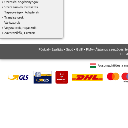
Szerelési segédanyagok
Szerszám és forrasztás
Tápegységek, Adapterek
Tranzisztorok
Varisztorok
Vegyszerek, ragasztók
Zavarszűrők, Ferritek
Főoldal
•
Szállítás
•
Súgó
•
GyIK
•
RMA
•
Általános szerződési fe
HESTO
A csomagküldés a ma