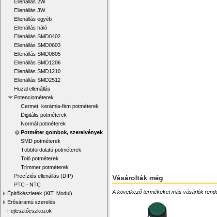
Ellenállás 2W
Ellenállás 3W
Ellenállás egyéb
Ellenállás háló
Ellenállás SMD0402
Ellenállás SMD0603
Ellenállás SMD0805
Ellenállás SMD1206
Ellenállás SMD1210
Ellenállás SMD2512
Huzal ellenállás
Potenciométerek
Cermet, kerámia-fém potméterek
Digitális potméterek
Normál potméterek
Potméter gombok, szerelvények
SMD potméterek
Többfordulatú potméterek
Toló potméterek
Trimmer potméterek
Precíziós ellenállás (DIP)
Vásárolták még
PTC - NTC
A következő termékeket más vásárlók rendelték
Építőkészletek (KIT, Modul)
Erősáramú szerelés
Fejlesztőeszközök