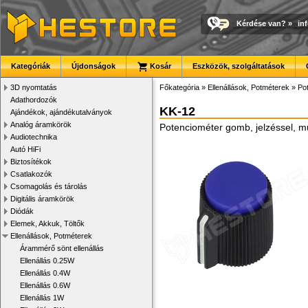
Kérdése van?
»
in
Kategóriák
Újdonságok
Kosár
Eszközök, szolgáltatások
3D nyomtatás
Főkategória
»
Ellenállások, Potméterek
»
Po
Adathordozók
KK-12
Ajándékok, ajándékutalványok
Analóg áramkörök
Potenciométer gomb, jelzéssel, 
Audiotechnika
Autó HiFi
Biztosítékok
Csatlakozók
Csomagolás és tárolás
Digitális áramkörök
Diódák
Elemek, Akkuk, Töltők
Ellenállások, Potméterek
Árammérő sönt ellenállás
Ellenállás 0.25W
Ellenállás 0.4W
Ellenállás 0.6W
Ellenállás 1W