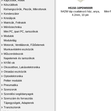
Kapcsolók, Relék
Készülékek
H5150-10PDW000R
Kishangszórók, Piezók, Mikrofonok
N42W táp csatlakozó ház, anya,
Mini-
Kondenzátor
4.2mm, 10 pin
Kristályok
Matricák, Feliratok
Méréstechnika
Mini PC, ipari PC, tartozékok
Modulok
Modulvilág
Motorok, Ventilátorok, Fűtőelemek
Munkavédelmi eszközök
Műszerdobozok
Napelemek és tartozékok
NYÁK-ok
Okosotthon, Lakáselektronika
Oktatási eszközök
Optoelektronika
Peltier modulok
Pneumatika
Szenzorok
Szerelési segédanyagok
Szerszám és forrasztás
Tápegységek, Adapterek
Tranzisztorok