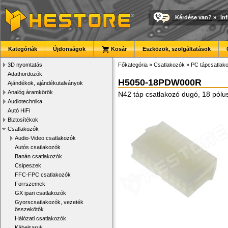
Kérdése van?
»
in
Kategóriák
Újdonságok
Kosár
Eszközök, szolgáltatások
3D nyomtatás
Főkategória
»
Csatlakozók
»
PC tápcsatlak
Adathordozók
H5050-18PDW000R
Ajándékok, ajándékutalványok
Analóg áramkörök
N42 táp csatlakozó dugó, 18 pólu
Audiotechnika
Autó HiFi
Biztosítékok
Csatlakozók
Audio-Video csatlakozók
Autós csatlakozók
Banán csatlakozók
Csipeszek
FFC-FPC csatlakozók
Forrszemek
GX ipari csatlakozók
Gyorscsatlakozók, vezeték
összekötők
Hálózati csatlakozók
Kábelsaruk