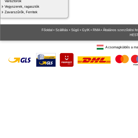
Varisztorok
Vegyszerek, ragasztók
Zavarszűrők, Ferritek
Főoldal
•
Szállítás
•
Súgó
•
GyIK
•
RMA
•
Általános szerződési fe
HESTO
A csomagküldés a ma