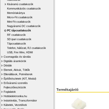
Kisáramú csatlakozók
Kommunikációs csatlakozók
Memóriakártya
Micro-Fit csatlakozók
Mini-Fit csatlakozók
Nagyáramú DC csatlakozók
PC tápcsatlakozók
RF csatlakozók
SD ipari csatlakozók
Tápcsatlakozók
Telefon, hálózati, RJ csatlakozók
USB, Fire Wire, HDMI
Csomagolás és tárolás
Digitális áramkörök
Diódák
Elemek, Akkuk, Töltők
Ellenállások, Potméterek
Építőkészletek (KIT, Modul)
Erősáramú szerelés
Fejlesztőeszközök
Termékajánló
Foglalatok
Hobbielektronika.hu
Induktivitás, Transzformátor
Kábelek, Vezetékek