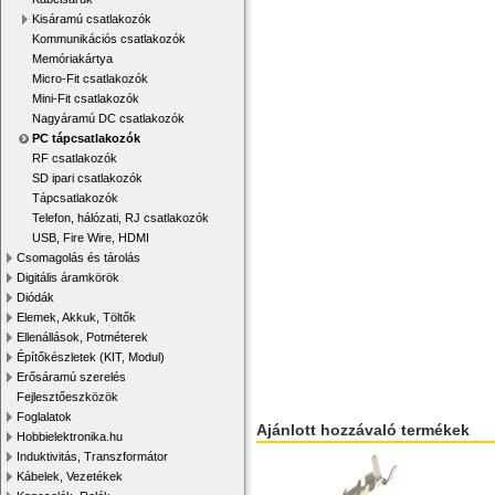
Kisáramú csatlakozók
Kommunikációs csatlakozók
Memóriakártya
Micro-Fit csatlakozók
Mini-Fit csatlakozók
Nagyáramú DC csatlakozók
PC tápcsatlakozók
RF csatlakozók
SD ipari csatlakozók
Tápcsatlakozók
Telefon, hálózati, RJ csatlakozók
USB, Fire Wire, HDMI
Csomagolás és tárolás
Digitális áramkörök
Diódák
Elemek, Akkuk, Töltők
Ellenállások, Potméterek
Építőkészletek (KIT, Modul)
Erősáramú szerelés
Fejlesztőeszközök
Foglalatok
Ajánlott hozzávaló termékek
Hobbielektronika.hu
Induktivitás, Transzformátor
Kábelek, Vezetékek