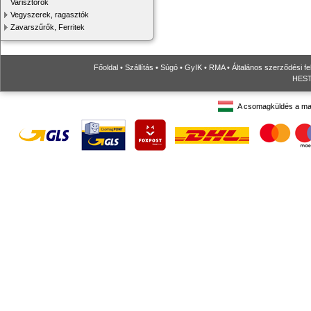
Varisztorok
Vegyszerek, ragasztók
Zavarszűrők, Ferritek
Főoldal
•
Szállítás
•
Súgó
•
GyIK
•
RMA
•
Általános szerződési fe
HESTO
A csomagküldés a ma