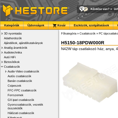
Kérdése van?
»
in
Kategóriák
Újdonságok
Kosár
Eszközök, szolgáltatások
3D nyomtatás
Főkategória
»
Csatlakozók
»
PC tápcsatlak
Adathordozók
H5150-18PDW000R
Ajándékok, ajándékutalványok
Analóg áramkörök
N42W táp csatlakozó ház, anya, 
Audiotechnika
Autó HiFi
Biztosítékok
Csatlakozók
Audio-Video csatlakozók
Autós csatlakozók
Banán csatlakozók
Csipeszek
FFC-FPC csatlakozók
Forrszemek
GX ipari csatlakozók
Gyorscsatlakozók, vezeték
összekötők
Hálózati csatlakozók
Kábelsaruk