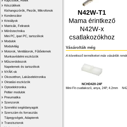
Kapcsolók, Relék
Készülékek
N42W-T1
Kishangszórók, Piezók, Mikrofonok
Kondenzátor
Mama érintkező
Kristályok
Matricák, Feliratok
N42W-x
Méréstechnika
csatlakozókhoz
Mini PC, ipari PC, tartozékok
Modulok
Modulvilág
Vásárolták még
Motorok, Ventilátorok, Fűtőelemek
A következő termékeket más vásárlók rendelték
Munkavédelmi eszközök
Műszerdobozok
Napelemek és tartozékok
NYÁK-ok
Okosotthon, Lakáselektronika
Oktatási eszközök
NCHD420-24F
Optoelektronika
Mini-Fit csatlakozó, anya, 24P, 4.2mm
N42
Peltier modulok
Pneumatika
Szenzorok
Szerelési segédanyagok
Szerszám és forrasztás
Tápegységek, Adapterek
Tranzisztorok