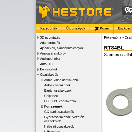
Kategóriák
Újdonságok
Kosár
Eszközök
3D nyomtatás
Főkategória
»
Csat
Adathordozók
RT84BL
Ajándékok, ajándékutalványok
Analóg áramkörök
Szemes csatlak
Audiotechnika
Autó HiFi
Biztosítékok
Csatlakozók
Audio-Video csatlakozók
Autós csatlakozók
Banán csatlakozók
Csipeszek
FFC-FPC csatlakozók
Forrszemek
GX ipari csatlakozók
Gyorscsatlakozók, vezeték
összekötők
Hálózati csatlakozók
Kábelsaruk