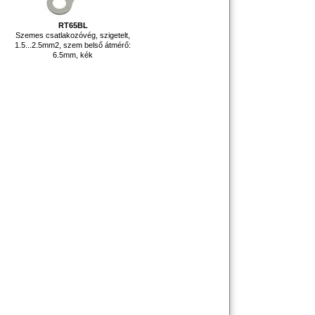
,
RT65BL
:
Szemes csatlakozóvég, szigetelt,
1.5...2.5mm2, szem belső átmérő:
6.5mm, kék