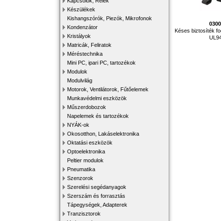
Kapcsolók, Relék
Készülékek
Kishangszórók, Piezók, Mikrofonok
030
Kondenzátor
Késes biztosíték fo
Kristályok
UL9
Matricák, Feliratok
Méréstechnika
Mini PC, ipari PC, tartozékok
Modulok
Modulvilág
Motorok, Ventilátorok, Fűtőelemek
Munkavédelmi eszközök
Műszerdobozok
Napelemek és tartozékok
NYÁK-ok
Okosotthon, Lakáselektronika
Oktatási eszközök
Optoelektronika
Peltier modulok
Pneumatika
Szenzorok
Szerelési segédanyagok
Szerszám és forrasztás
Tápegységek, Adapterek
Tranzisztorok