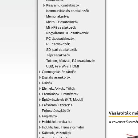
Kisáramú csatlakozók
Kommunikációs csatlakozók
Memóriakártya
Micro-Fit csatlakozók
Mini-Fit csatlakozók
Nagyáramú DC csatlakozók
PC tápcsatlakozók
RF csatlakozók
SD ipari csatlakozók
Tápcsatlakozók
Telefon, hálózati, RJ csatlakozók
USB, Fire Wire, HDMI
Csomagolás és tárolás
Digitális áramkörök
Diódák
Elemek, Akkuk, Töltők
Ellenállások, Potméterek
Építőkészletek (KIT, Modul)
Erősáramú szerelés
Fejlesztőeszközök
Vásárolták m
Foglalatok
Hobbielektronika.hu
A következő terméke
Induktivitás, Transzformátor
Kábelek, Vezetékek