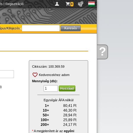
és
|
Regisztráció
0
ípus/Kifejezés:
?
Kérdése
van
Cikkszám:
100.369.59
Kedvencekhez adom
Mennyiség (db):
t)
Egységár ÁFA nélkül
1+
80,41
Ft
10+
46,30
Ft
50+
28,94
Ft
100+
25,89
Ft
200+
24,17
Ft
*
A megjelenített ár az
egyéni