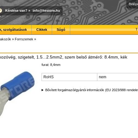
Belép
Kérdése van?
»
info@hestore.hu
T
, szolgáltatások
Cikkek
Súgó
lakozók
»
Forrszemek
»
ozóvég, szigetelt, 1.5...2.5mm2, szem belső átmérő: 8.4mm, kék
furat: 8,4mm
RoHS
nem
Bővített forgalmazói/gyártói információk (EU 2023/988 rendele