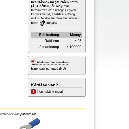
beállításnak megfelelően nettó
(ÁFA nélküli) ár
, mely már
tartalmazza az esetleges egyedi
kedvezményt, szállítási költség
nélkül. Módosításához kattintson a
fejléc
ikonjára.
Elérhetőség
Menny.
Raktáron
> 25
3 munkanap
> 100000
Általános használati és
biztonsági útmutató (HU)
Kérdése van?
Írjon nekünk most!
 termékek kompatibilitását.