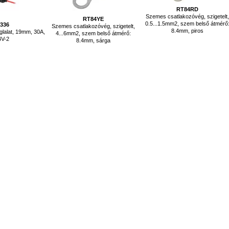
RT84RD
Szemes csatlakozóvég, szigetelt
RT84YE
0.5...1.5mm2, szem belső átmérő
0336
Szemes csatlakozóvég, szigetelt,
8.4mm, piros
glalat, 19mm, 30A,
4...6mm2, szem belső átmérő:
4V-2
8.4mm, sárga