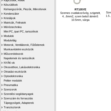
Kapcsolók, Relék
Készülékek
Kishangszórók, Piezók, Mikrofonok
RT105YE
Sze
Szemes csatlakozóvég, szigetelt,
Kondenzátor
1.5.
4...6mm2, szem belső átmérő:
Kristályok
10.5mm, sárga
Matricák, Feliratok
Méréstechnika
Mini PC, ipari PC, tartozékok
Modulok
Modulvilág
Motorok, Ventilátorok, Fűtőelemek
Munkavédelmi eszközök
Műszerdobozok
Napelemek és tartozékok
NYÁK-ok
Okosotthon, Lakáselektronika
Oktatási eszközök
Optoelektronika
Peltier modulok
Pneumatika
Szenzorok
Szerelési segédanyagok
Szerszám és forrasztás
Tápegységek, Adapterek
Tranzisztorok