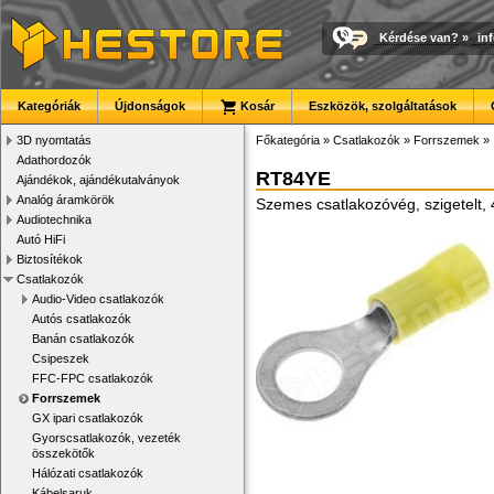
Kérdése van?
»
in
Kategóriák
Újdonságok
Kosár
Eszközök, szolgáltatások
3D nyomtatás
Főkategória
»
Csatlakozók
»
Forrszemek
»
Adathordozók
RT84YE
Ajándékok, ajándékutalványok
Analóg áramkörök
Szemes csatlakozóvég, szigetelt,
Audiotechnika
Autó HiFi
Biztosítékok
Csatlakozók
Audio-Video csatlakozók
Autós csatlakozók
Banán csatlakozók
Csipeszek
FFC-FPC csatlakozók
Forrszemek
GX ipari csatlakozók
Gyorscsatlakozók, vezeték
összekötők
Hálózati csatlakozók
Kábelsaruk