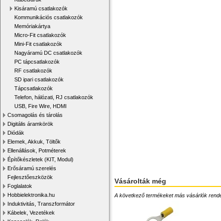
Kisáramú csatlakozók
Kommunikációs csatlakozók
Memóriakártya
Micro-Fit csatlakozók
Mini-Fit csatlakozók
Nagyáramú DC csatlakozók
PC tápcsatlakozók
RF csatlakozók
SD ipari csatlakozók
Tápcsatlakozók
Telefon, hálózati, RJ csatlakozók
USB, Fire Wire, HDMI
Csomagolás és tárolás
Digitális áramkörök
Diódák
Elemek, Akkuk, Töltők
Ellenállások, Potméterek
Építőkészletek (KIT, Modul)
Erősáramú szerelés
Fejlesztőeszközök
Vásárolták még
Foglalatok
Hobbielektronika.hu
A következő termékeket más vásárlók rendelték
Induktivitás, Transzformátor
Kábelek, Vezetékek