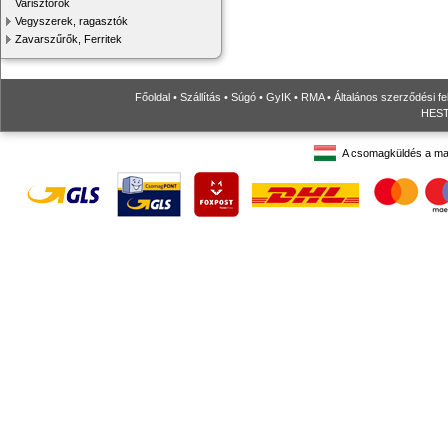
Varisztorok
Vegyszerek, ragasztók
Zavarszűrők, Ferritek
Főoldal
•
Szállítás
•
Súgó
•
GyIK
•
RMA
•
Általános szerződési fe
HESTO
A csomagküldés a ma