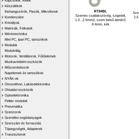
Kapcsolók, Relék
Készülékek
RT84BL
Kishangszórók, Piezók, Mikrofonok
Sze
Szemes csatlakozóvég, szigetelt,
2.5
Kondenzátor
1.5...2.5mm2, szem belső átmérő:
Kristályok
8.4mm, kék
Matricák, Feliratok
Méréstechnika
Mini PC, ipari PC, tartozékok
Modulok
Modulvilág
Motorok, Ventilátorok, Fűtőelemek
Munkavédelmi eszközök
Műszerdobozok
Napelemek és tartozékok
NYÁK-ok
Okosotthon, Lakáselektronika
Oktatási eszközök
Optoelektronika
Peltier modulok
Pneumatika
Szenzorok
Szerelési segédanyagok
Szerszám és forrasztás
Tápegységek, Adapterek
Tranzisztorok