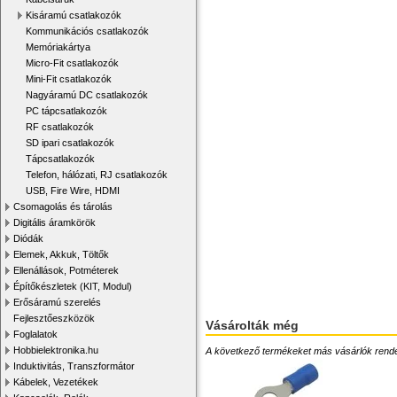
Kisáramú csatlakozók
Kommunikációs csatlakozók
Memóriakártya
Micro-Fit csatlakozók
Mini-Fit csatlakozók
Nagyáramú DC csatlakozók
PC tápcsatlakozók
RF csatlakozók
SD ipari csatlakozók
Tápcsatlakozók
Telefon, hálózati, RJ csatlakozók
USB, Fire Wire, HDMI
Csomagolás és tárolás
Digitális áramkörök
Diódák
Elemek, Akkuk, Töltők
Ellenállások, Potméterek
Építőkészletek (KIT, Modul)
Erősáramú szerelés
Fejlesztőeszközök
Vásárolták még
Foglalatok
Hobbielektronika.hu
A következő termékeket más vásárlók rendelték
Induktivitás, Transzformátor
Kábelek, Vezetékek