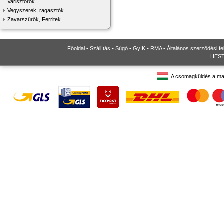
Varisztorok
Vegyszerek, ragasztók
Zavarszűrők, Ferritek
Főoldal
•
Szállítás
•
Súgó
•
GyIK
•
RMA
•
Általános szerződési fe
HESTO
A csomagküldés a ma