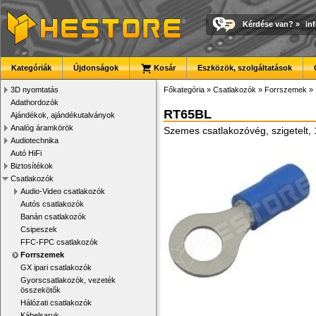
Kérdése van?
»
in
Kategóriák
Újdonságok
Kosár
Eszközök, szolgáltatások
3D nyomtatás
Főkategória
»
Csatlakozók
»
Forrszemek
»
Adathordozók
RT65BL
Ajándékok, ajándékutalványok
Analóg áramkörök
Szemes csatlakozóvég, szigetelt,
Audiotechnika
Autó HiFi
Biztosítékok
Csatlakozók
Audio-Video csatlakozók
Autós csatlakozók
Banán csatlakozók
Csipeszek
FFC-FPC csatlakozók
Forrszemek
GX ipari csatlakozók
Gyorscsatlakozók, vezeték
összekötők
Hálózati csatlakozók
Kábelsaruk