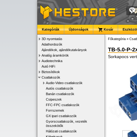
Kategóriák
Újdonságok
Kosár
Eszközök
3D nyomtatás
Főkategória
»
Csat
Adathordozók
TB-5.0-P-2
Ajándékok, ajándékutalványok
Analóg áramkörök
Sorkapocs ver
Audiotechnika
Autó HiFi
Biztosítékok
Csatlakozók
Audio-Video csatlakozók
Autós csatlakozók
Banán csatlakozók
Csipeszek
FFC-FPC csatlakozók
Forrszemek
GX ipari csatlakozók
Gyorscsatlakozók, vezeték
összekötők
Hálózati csatlakozók
Kábelsaruk