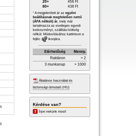
20+
456
Ft
80+
438
Ft
*
A megjelenített ár az
egyéni
beállításnak megfelelően nettó
(ÁFA nélküli) ár
, mely már
tartalmazza az esetleges egyedi
kedvezményt, szállítási költség
nélkül. Módosításához kattintson a
fejléc
ikonjára.
Elérhetőség
Menny.
Raktáron
> 2
3 munkanap
> 1000
Általános használati és
biztonsági útmutató (HU)
Kérdése van?
os
Írjon nekünk most!
t)