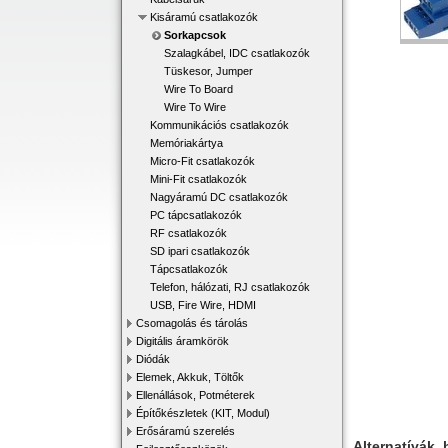
Kisáramú csatlakozók
Sorkapcsok
Szalagkábel, IDC csatlakozók
Tüskesor, Jumper
Wire To Board
Wire To Wire
Kommunikációs csatlakozók
Memóriakártya
Micro-Fit csatlakozók
Mini-Fit csatlakozók
Nagyáramú DC csatlakozók
PC tápcsatlakozók
RF csatlakozók
SD ipari csatlakozók
Tápcsatlakozók
Telefon, hálózati, RJ csatlakozók
USB, Fire Wire, HDMI
Csomagolás és tárolás
Digitális áramkörök
Diódák
Elemek, Akkuk, Töltők
Ellenállások, Potméterek
Építőkészletek (KIT, Modul)
Erősáramú szerelés
Alternatívák, 