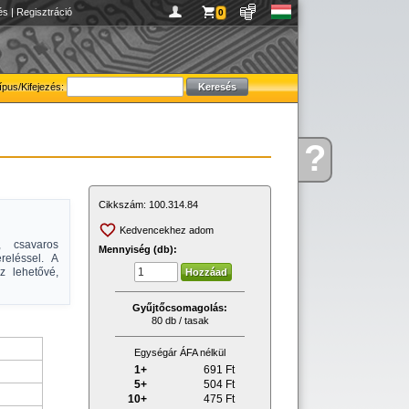
és
|
Regisztráció
0
ípus/Kifejezés:
?
Kérdése
van
Cikkszám:
100.314.84
Kedvencekhez adom
, csavaros
Mennyiség (db):
reléssel. A
z lehetővé,
Gyűjtőcsomagolás:
80 db / tasak
Egységár ÁFA nélkül
1+
691
Ft
5+
504
Ft
10+
475
Ft