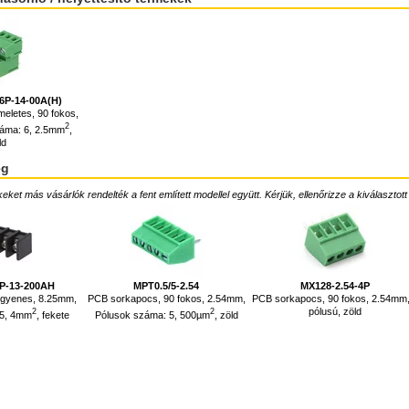
6P-14-00A(H)
eletes, 90 fokos,
2
áma: 6, 2.5mm
,
ld
ég
ket más vásárlók rendelték a fent említett modellel együtt. Kérjük, ellenőrizze a kiválasztott
P-13-200AH
MPT0.5/5-2.54
MX128-2.54-4P
egyenes, 8.25mm,
PCB sorkapocs, 90 fokos, 2.54mm,
PCB sorkapocs, 90 fokos, 2.54mm,
pólusú, zöld
2
2
 5, 4mm
, fekete
Pólusok száma: 5, 500µm
, zöld