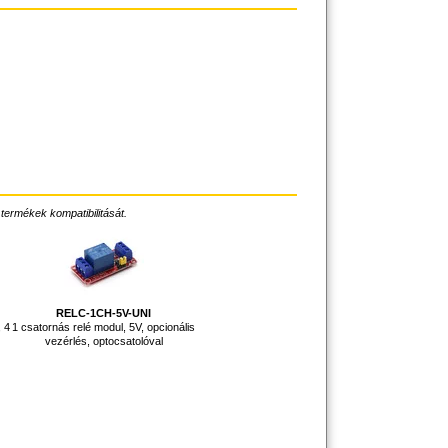
 termékek kompatibilitását.
RELC-1CH-5V-UNI
 4
1 csatornás relé modul, 5V, opcionális
vezérlés, optocsatolóval