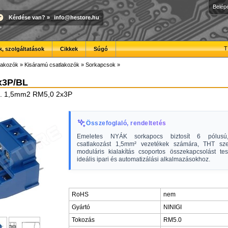
Belép
Kérdése van?
»
info@hestore.hu
T
, szolgáltatások
Cikkek
Súgó
lakozók
»
Kisáramú csatlakozók
»
Sorkapcsok
»
x3P/BL
t. 1,5mm2 RM5,0 2x3P
Összefoglaló, rendeltetés
Emeletes NYÁK sorkapocs biztosít 6 pólusú
csatlakozást 1,5mm² vezetékek számára, THT sze
moduláris kialakítás csoportos összekapcsolást tes
ideális ipari és automatizálási alkalmazásokhoz.
RoHS
nem
Gyártó
NINIGI
Tokozás
RM5.0