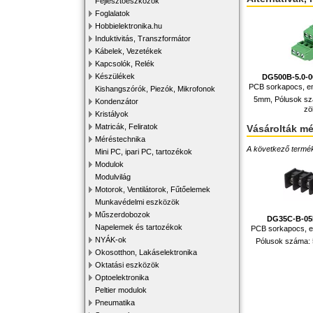
Fejlesztőeszközök
Foglalatok
Hobbielektronika.hu
Induktivitás, Transzformátor
Kábelek, Vezetékek
Kapcsolók, Relék
Készülékek
DG500B-5.0-0
PCB sorkapocs, em
Kishangszórók, Piezók, Mikrofonok
5mm, Pólusok sz
Kondenzátor
zö
Kristályok
Matricák, Feliratok
Vásárolták m
Méréstechnika
A következő terméke
Mini PC, ipari PC, tartozékok
Modulok
Modulvilág
Motorok, Ventilátorok, Fűtőelemek
Munkavédelmi eszközök
Műszerdobozok
DG35C-B-05
Napelemek és tartozékok
PCB sorkapocs, 
NYÁK-ok
Pólusok száma:
Okosotthon, Lakáselektronika
Oktatási eszközök
Optoelektronika
Peltier modulok
Pneumatika