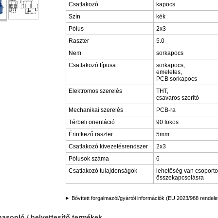
Csatlakozó
kapocs
Szín
kék
Pólus
2x3
Raszter
5.0
Nem
sorkapocs
Csatlakozó típusa
sorkapocs,
emeletes,
PCB sorkapocs
Elektromos szerelés
THT,
csavaros szorító
Mechanikai szerelés
PCB-ra
Térbeli orientáció
90 fokos
Érintkező raszter
5mm
Csatlakozó kivezetésrendszer
2x3
Pólusok száma
6
Csatlakozó tulajdonságok
lehetőség van csoport
összekapcsolásra
Bővített forgalmazói/gyártói információk (EU 2023/988 rendele
hasonló / helyettesítő termékek