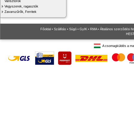
Varisztorok
Vegyszerek, ragasztók
Zavarszűrők, Ferritek
Főoldal
•
Szállítás
•
Súgó
•
GyIK
•
RMA
•
Általános szerződési fe
HESTO
A csomagküldés a ma