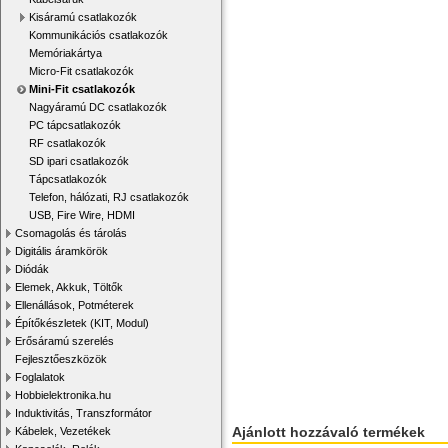
Kisáramú csatlakozók
Kommunikációs csatlakozók
Memóriakártya
Micro-Fit csatlakozók
Mini-Fit csatlakozók
Nagyáramú DC csatlakozók
PC tápcsatlakozók
RF csatlakozók
SD ipari csatlakozók
Tápcsatlakozók
Telefon, hálózati, RJ csatlakozók
USB, Fire Wire, HDMI
Csomagolás és tárolás
Digitális áramkörök
Diódák
Elemek, Akkuk, Töltők
Ellenállások, Potméterek
Építőkészletek (KIT, Modul)
Erősáramú szerelés
Fejlesztőeszközök
Foglalatok
Hobbielektronika.hu
Induktivitás, Transzformátor
Ajánlott hozzávaló termékek
Kábelek, Vezetékek