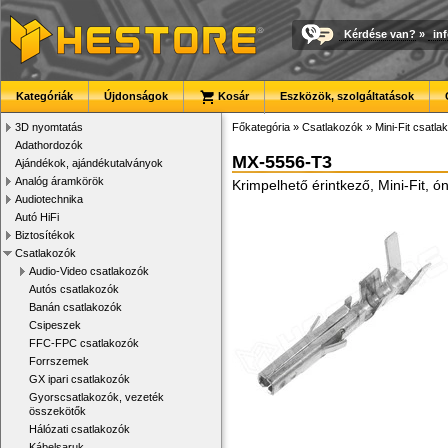
Kérdése van?
»
in
Kategóriák
Újdonságok
Kosár
Eszközök, szolgáltatások
3D nyomtatás
Főkategória
»
Csatlakozók
»
Mini-Fit csatla
Adathordozók
MX-5556-T3
Ajándékok, ajándékutalványok
Analóg áramkörök
Krimpelhető érintkező, Mini-Fit,
Audiotechnika
Autó HiFi
Biztosítékok
Csatlakozók
Audio-Video csatlakozók
Autós csatlakozók
Banán csatlakozók
Csipeszek
FFC-FPC csatlakozók
Forrszemek
GX ipari csatlakozók
Gyorscsatlakozók, vezeték
összekötők
Hálózati csatlakozók
Kábelsaruk