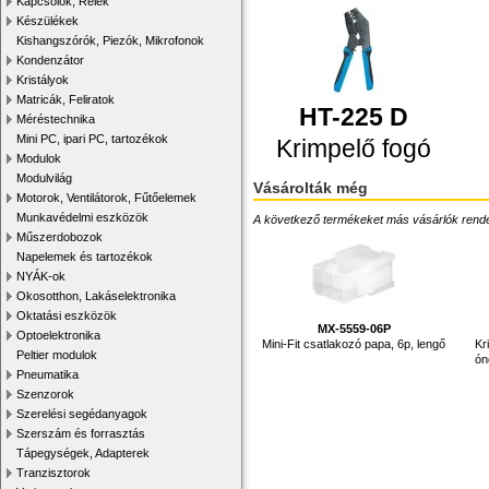
Kapcsolók, Relék
Készülékek
Kishangszórók, Piezók, Mikrofonok
Kondenzátor
Kristályok
Matricák, Feliratok
HT-225 D
Méréstechnika
Mini PC, ipari PC, tartozékok
Krimpelő fogó
Modulok
Modulvilág
Vásárolták még
Motorok, Ventilátorok, Fűtőelemek
Munkavédelmi eszközök
A következő termékeket más vásárlók rendelték
Műszerdobozok
Napelemek és tartozékok
NYÁK-ok
Okosotthon, Lakáselektronika
Oktatási eszközök
MX-5559-06P
Optoelektronika
Mini-Fit csatlakozó papa, 6p, lengő
Kr
Peltier modulok
ón
Pneumatika
Szenzorok
Szerelési segédanyagok
Szerszám és forrasztás
Tápegységek, Adapterek
Tranzisztorok