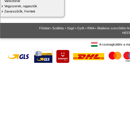
Varisztorok
Vegyszerek, ragasztók
Zavarszűrők, Ferritek
Főoldal
•
Szállítás
•
Súgó
•
GyIK
•
RMA
•
Általános szerződési fe
HESTO
A csomagküldés a ma