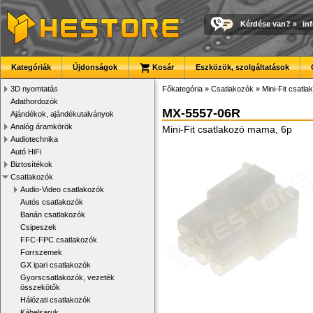
Kérdése van?
»
in
Kategóriák
Újdonságok
Kosár
Eszközök, szolgáltatások
3D nyomtatás
Főkategória
»
Csatlakozók
»
Mini-Fit csatla
Adathordozók
MX-5557-06R
Ajándékok, ajándékutalványok
Analóg áramkörök
Mini-Fit csatlakozó mama, 6p
Audiotechnika
Autó HiFi
Biztosítékok
Csatlakozók
Audio-Video csatlakozók
Autós csatlakozók
Banán csatlakozók
Csipeszek
FFC-FPC csatlakozók
Forrszemek
GX ipari csatlakozók
Gyorscsatlakozók, vezeték
összekötők
Hálózati csatlakozók
Kábelsaruk