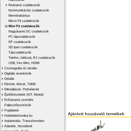
Kisáramú csatlakozók
Kommunikációs csatlakozók
Memóriakártya
Micro-Fit csatlakozók
Mini-Fit csatlakozók
Nagyáramú DC csatlakozók
PC tápcsatlakozók
RF csatlakozók
SD ipari csatlakozók
Tápcsatlakozók
Telefon, hálózati, RJ csatlakozók
USB, Fire Wire, HDMI
Csomagolás és tárolás
Digitális áramkörök
Diódák
Elemek, Akkuk, Töltők
Ellenállások, Potméterek
Építőkészletek (KIT, Modul)
Erősáramú szerelés
Fejlesztőeszközök
Foglalatok
Ajánlott hozzávaló termékek
Hobbielektronika.hu
Induktivitás, Transzformátor
Kábelek, Vezetékek