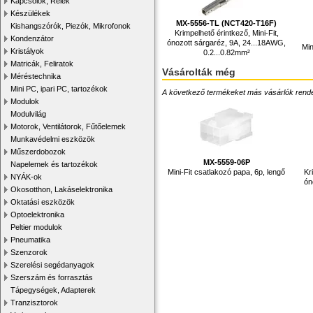
Kapcsolók, Relék
Készülékek
MX-5556-TL (NCT420-T16F)
Kishangszórók, Piezók, Mikrofonok
Krimpelhető érintkező, Mini-Fit,
Kondenzátor
ónozott sárgaréz, 9A, 24...18AWG,
Min
Kristályok
0.2...0.82mm²
Matricák, Feliratok
Vásárolták még
Méréstechnika
Mini PC, ipari PC, tartozékok
A következő termékeket más vásárlók rendelték
Modulok
Modulvilág
Motorok, Ventilátorok, Fűtőelemek
Munkavédelmi eszközök
Műszerdobozok
MX-5559-06P
Napelemek és tartozékok
Mini-Fit csatlakozó papa, 6p, lengő
Kr
NYÁK-ok
ón
Okosotthon, Lakáselektronika
Oktatási eszközök
Optoelektronika
Peltier modulok
Pneumatika
Szenzorok
Szerelési segédanyagok
Szerszám és forrasztás
Tápegységek, Adapterek
Tranzisztorok