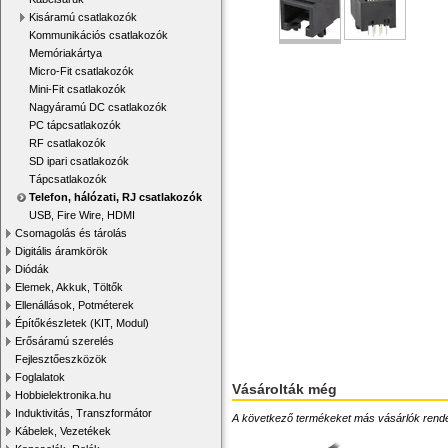
Kisáramú csatlakozók
Kommunikációs csatlakozók
Memóriakártya
Micro-Fit csatlakozók
Mini-Fit csatlakozók
Nagyáramú DC csatlakozók
PC tápcsatlakozók
RF csatlakozók
SD ipari csatlakozók
Tápcsatlakozók
Telefon, hálózati, RJ csatlakozók
USB, Fire Wire, HDMI
Csomagolás és tárolás
Digitális áramkörök
Diódák
Elemek, Akkuk, Töltők
Ellenállások, Potméterek
Építőkészletek (KIT, Modul)
Erősáramú szerelés
Fejlesztőeszközök
Foglalatok
Vásárolták még
Hobbielektronika.hu
Induktivitás, Transzformátor
A következő termékeket más vásárlók rendelték
Kábelek, Vezetékek