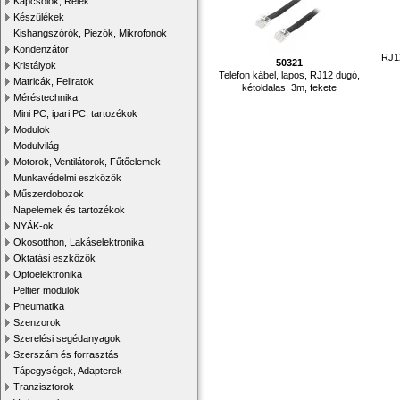
Kapcsolók, Relék
Készülékek
Kishangszórók, Piezók, Mikrofonok
Kondenzátor
RJ1
50321
Kristályok
Telefon kábel, lapos, RJ12 dugó,
Matricák, Feliratok
kétoldalas, 3m, fekete
Méréstechnika
Mini PC, ipari PC, tartozékok
Modulok
Modulvilág
Motorok, Ventilátorok, Fűtőelemek
Munkavédelmi eszközök
Műszerdobozok
Napelemek és tartozékok
NYÁK-ok
Okosotthon, Lakáselektronika
Oktatási eszközök
Optoelektronika
Peltier modulok
Pneumatika
Szenzorok
Szerelési segédanyagok
Szerszám és forrasztás
Tápegységek, Adapterek
Tranzisztorok