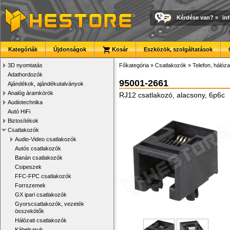
Kérdése van?
»
in
Kategóriák
Újdonságok
Kosár
Eszközök, szolgáltatások
3D nyomtatás
Főkategória
»
Csatlakozók
»
Telefon, hálóza
Adathordozók
95001-2661
Ajándékok, ajándékutalványok
Analóg áramkörök
RJ12 csatlakozó, alacsony, 6p6c
Audiotechnika
Autó HiFi
Biztosítékok
Csatlakozók
Audio-Video csatlakozók
Autós csatlakozók
Banán csatlakozók
Csipeszek
FFC-FPC csatlakozók
Forrszemek
GX ipari csatlakozók
Gyorscsatlakozók, vezeték
összekötők
Hálózati csatlakozók
Kábelsaruk