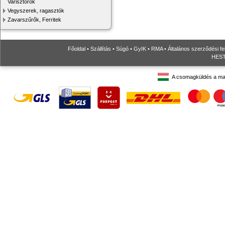
Varisztorok
Vegyszerek, ragasztók
Zavarszűrők, Ferritek
Főoldal
•
Szállítás
•
Súgó
•
GyIK
•
RMA
•
Általános szerződési fe
HESTO
A csomagküldés a ma