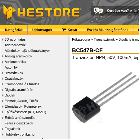
Kérdése van?
»
in
Kategóriák
Újdonságok
Kosár
Eszközök, szolgáltatások
3D nyomtatás
Főkategória
»
Tranzisztorok
»
Bipoláris tran
Adathordozók
BC547B-CF
Ajándékok, ajándékutalványok
Analóg áramkörök
Tranzisztor, NPN, 50V, 100mA, bi
Audiotechnika
Autó HiFi
Biztosítékok
Csatlakozók
Csomagolás és tárolás
Digitális áramkörök
Diódák
Elemek, Akkuk, Töltők
Ellenállások, Potméterek
Építőkészletek (KIT, Modul)
Erősáramú szerelés
Fejlesztőeszközök
Foglalatok
Hobbielektronika.hu