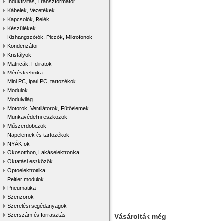
Induktivitás, Transzformátor
Kábelek, Vezetékek
Kapcsolók, Relék
Készülékek
Kishangszórók, Piezók, Mikrofonok
Kondenzátor
Kristályok
Matricák, Feliratok
Méréstechnika
Mini PC, ipari PC, tartozékok
Modulok
Modulvilág
Motorok, Ventilátorok, Fűtőelemek
Munkavédelmi eszközök
Műszerdobozok
Napelemek és tartozékok
NYÁK-ok
Okosotthon, Lakáselektronika
Oktatási eszközök
Optoelektronika
Peltier modulok
Pneumatika
Szenzorok
Szerelési segédanyagok
Szerszám és forrasztás
Vásárolták még