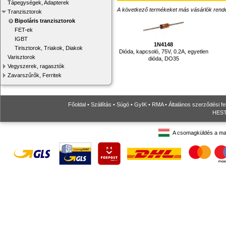
Tápegységek, Adapterek
A következő termékeket más vásárlók rendelték
Tranzisztorok
Bipoláris tranzisztorok
FET-ek
IGBT
1N4148
Tirisztorok, Triakok, Diakok
Dióda, kapcsoló, 75V, 0.2A, egyetlen
Varisztorok
dióda, DO35
Vegyszerek, ragasztók
Zavarszűrők, Ferritek
Főoldal
•
Szállítás
•
Súgó
•
GyIK
•
RMA
•
Általános szerződési fe
HESTO
A csomagküldés a ma