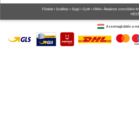
Főoldal
•
Szállítás
•
Súgó
•
GyIK
•
RMA
•
Általános szerződési fe
HESTO
A csomagküldés a ma