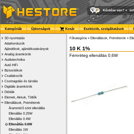
Kérdése van?
»
in
Kategóriák
Újdonságok
Kosár
Eszközök, szolgáltatások
3D nyomtatás
Főkategória
»
Ellenállások, Potméterek
»
Ell
Adathordozók
10 K 1%
Ajándékok, ajándékutalványok
Analóg áramkörök
Fémréteg ellenállás 0,6W
Audiotechnika
Autó HiFi
Biztosítékok
Csatlakozók
Csomagolás és tárolás
Digitális áramkörök
Diódák
Elemek, Akkuk, Töltők
Ellenállások, Potméterek
Árammérő sönt ellenállás
Ellenállás 0.25W
Ellenállás 0.4W
Ellenállás 0.6W
Ellenállás 1W