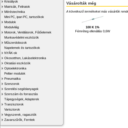
Kristályok
Vásárolták még
Matricák, Feliratok
A következő termékeket más vásárlók rendelték
Méréstechnika
Mini PC, ipari PC, tartozékok
Modulok
100 K 1%
Modulvilág
Fémréteg ellenállás 0,6W
Motorok, Ventilátorok, Fűtőelemek
Munkavédelmi eszközök
Műszerdobozok
Napelemek és tartozékok
NYÁK-ok
Okosotthon, Lakáselektronika
Oktatási eszközök
Optoelektronika
Peltier modulok
Pneumatika
Szenzorok
Szerelési segédanyagok
Szerszám és forrasztás
Tápegységek, Adapterek
Tranzisztorok
Varisztorok
Vegyszerek, ragasztók
Zavarszűrők, Ferritek