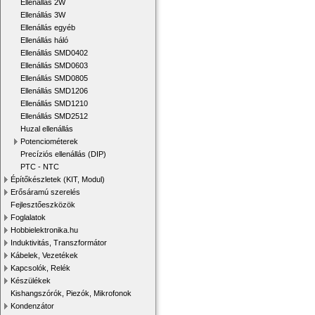
Ellenállás 2W
Ellenállás 3W
Ellenállás egyéb
Ellenállás háló
Ellenállás SMD0402
Ellenállás SMD0603
Ellenállás SMD0805
Ellenállás SMD1206
Ellenállás SMD1210
Ellenállás SMD2512
Huzal ellenállás
Potenciométerek
Precíziós ellenállás (DIP)
PTC - NTC
Építőkészletek (KIT, Modul)
Erősáramú szerelés
Fejlesztőeszközök
Foglalatok
Hobbielektronika.hu
Induktivitás, Transzformátor
Kábelek, Vezetékek
Kapcsolók, Relék
Készülékek
Kishangszórók, Piezók, Mikrofonok
Kondenzátor