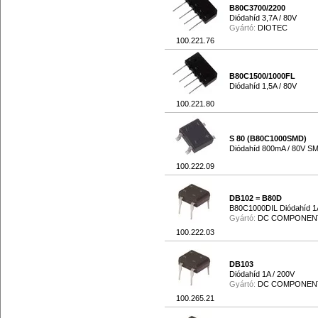
B80C3700/2200
Diódahíd 3,7A / 80V
Gyártó:
DIOTEC
100.221.76
B80C1500/1000FL
Diódahíd 1,5A / 80V
100.221.80
S 80 (B80C1000SMD)
Diódahíd 800mA / 80V S
100.222.09
DB102 = B80D
B80C1000DIL Diódahíd 1A
Gyártó:
DC COMPONEN
100.222.03
DB103
Diódahíd 1A / 200V
Gyártó:
DC COMPONEN
100.265.21