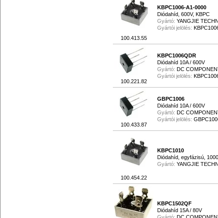
KBPC1006-A1-0000
Diódahíd, 600V, KBPC
Gyártó:
YANGJIE TECH
Gyártói jelölés:
KBPC1006
100.413.55
KBPC1006QDR
Diódahíd 10A / 600V
Gyártó:
DC COMPONEN
Gyártói jelölés:
KBPC100
100.221.82
GBPC1006
Diódahíd 10A / 600V
Gyártó:
DC COMPONEN
Gyártói jelölés:
GBPC100
100.433.87
KBPC1010
Diódahíd, egyfázisú, 100
Gyártó:
YANGJIE TECH
100.454.22
KBPC1502QF
Diódahíd 15A / 80V
Gyártó:
DC COMPONEN