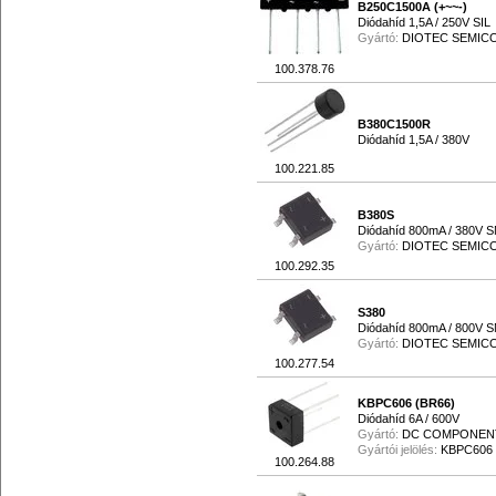
B250C1500A (+~~-)
Diódahíd 1,5A / 250V SIL
Gyártó:
DIOTEC SEMI
100.378.76
B380C1500R
Diódahíd 1,5A / 380V
100.221.85
B380S
Diódahíd 800mA / 380V 
Gyártó:
DIOTEC SEMI
100.292.35
S380
Diódahíd 800mA / 800V 
Gyártó:
DIOTEC SEMI
100.277.54
KBPC606 (BR66)
Diódahíd 6A / 600V
Gyártó:
DC COMPONEN
Gyártói jelölés:
KBPC606
100.264.88