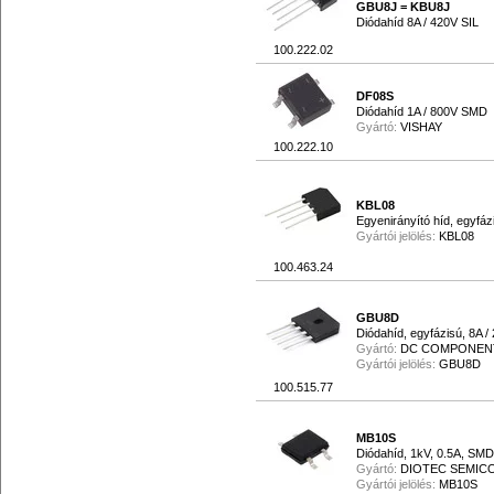
GBU8J = KBU8J
Diódahíd 8A / 420V SIL
100.222.02
DF08S
Diódahíd 1A / 800V SMD
Gyártó:
VISHAY
100.222.10
KBL08
Egyenirányító híd, egyfáz
Gyártói jelölés:
KBL08
100.463.24
GBU8D
Diódahíd, egyfázisú, 8A /
Gyártó:
DC COMPONEN
Gyártói jelölés:
GBU8D
100.515.77
MB10S
Diódahíd, 1kV, 0.5A, SMD
Gyártó:
DIOTEC SEMI
Gyártói jelölés:
MB10S