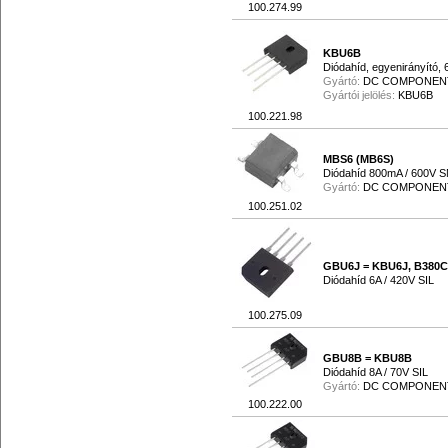
100.274.99
KBU6B
Diódahíd, egyenirányító, 
Gyártó:
DC COMPONEN
Gyártói jelölés:
KBU6B
100.221.98
MBS6 (MB6S)
Diódahíd 800mA / 600V 
Gyártó:
DC COMPONEN
100.251.02
GBU6J = KBU6J, B380C
Diódahíd 6A / 420V SIL
100.275.09
GBU8B = KBU8B
Diódahíd 8A / 70V SIL
Gyártó:
DC COMPONEN
100.222.00