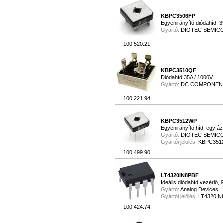
KBPC3506FP
Egyenirányító diódahíd, 
Gyártó:
DIOTEC SEMI
100.520.21
KBPC3510QF
Diódahíd 35A / 1000V
Gyártó:
DC COMPONEN
100.221.94
KBPC3512WP
Egyenirányító híd, egyfáz
Gyártó:
DIOTEC SEMI
Gyártói jelölés:
KBPC351
100.499.90
LT4320IN8PBF
Ideális diódahíd vezérlő, 
Gyártó:
Analog Devices
Gyártói jelölés:
LT4320IN
100.424.74