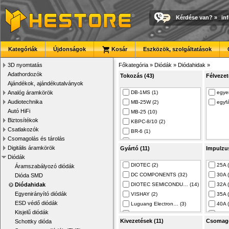
Kérdése van?
»
in
Kategóriák
Újdonságok
Kosár
Eszközök, szolgáltatások
3D nyomtatás
Főkategória
»
Diódák
»
Diódahidak
»
Adathordozók
Tokozás (43)
Félvezet
Ajándékok, ajándékutalványok
Analóg áramkörök
DB-1MS (1)
egye
Audiotechnika
MB-25W (2)
egyf
Autó HiFi
MB-25 (10)
Biztosítékok
KBPC-8/10 (2)
Csatlakozók
BR-6 (1)
Csomagolás és tárolás
RS-5 (1)
Digitális áramkörök
Gyártó (11)
Impulzu
DB-1 (5)
Diódák
SO-DIL (1)
DIOTEC (2)
25A (
Áramszabályozó diódák
DIL (1)
DC COMPONENTS (32)
30A (
Dióda SMD
KBPCF (1)
Diódahidak
DIOTEC SEMICONDU… (14)
32A (
SKBPC (1)
Egyenirányító diódák
VISHAY (2)
35A (
DIP (1)
ESD védő diódák
Luguang Electron… (3)
40A (
GBU (2)
Kisjelű diódák
YANGJIE TECHNOLO… (7)
45A (
DFM (1)
Kivezetések (11)
Csomagol
Schottky dióda
Analog Devices (1)
50A 
DRD (1)