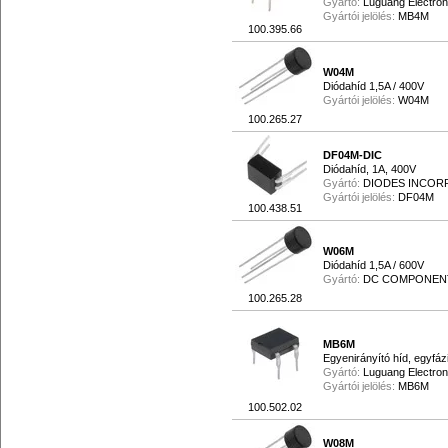
Gyártó:
Luguang Electron
Gyártói jelölés:
MB4M
100.395.66
W04M
Diódahíd 1,5A / 400V
Gyártói jelölés:
W04M
100.265.27
DF04M-DIC
Diódahíd, 1A, 400V
Gyártó:
DIODES INCOR
Gyártói jelölés:
DF04M
100.438.51
W06M
Diódahíd 1,5A / 600V
Gyártó:
DC COMPONEN
100.265.28
MB6M
Egyenirányító híd, egyfáz
Gyártó:
Luguang Electron
Gyártói jelölés:
MB6M
100.502.02
W08M