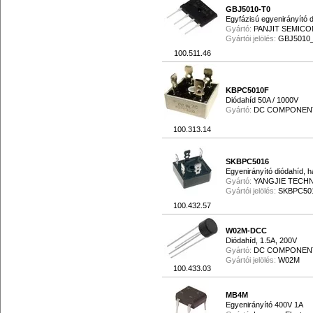
GBJ5010-T0
Egyfázisú egyenirányító d
Gyártó:
PANJIT SEMIC
Gyártói jelölés:
GBJ5010
100.511.46
KBPC5010F
Diódahíd 50A / 1000V
Gyártó:
DC COMPONEN
100.313.14
SKBPC5016
Egyenirányító diódahíd, 
Gyártó:
YANGJIE TECH
Gyártói jelölés:
SKBPC50
100.432.57
W02M-DCC
Diódahíd, 1.5A, 200V
Gyártó:
DC COMPONEN
Gyártói jelölés:
W02M
100.433.03
MB4M
Egyenirányító 400V 1A