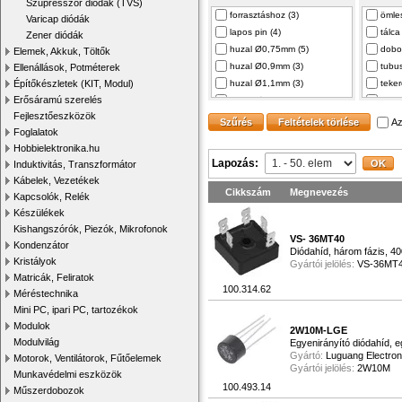
Szupresszor diódák (TVS)
DIODES INCORPORA… (1)
60A (
forrasztáshoz (3)
ömles
DB (1)
Varicap diódák
MASTER INSTRUMEN… (1)
100A
lapos pin (4)
tálca
TBR (1)
Zener diódák
SHINDENGEN (1)
120A
huzal Ø0,75mm (5)
dobo
KBPCQF (8)
Elemek, Akkuk, Töltők
PANJIT SEMICONDU… (2)
125A
huzal Ø0,9mm (3)
tubus
Ellenállások, Potméterek
MBF (2)
135A
Építőkészletek (KIT, Modul)
huzal Ø1,1mm (3)
teker
MBM (2)
140A
Erősáramú szerelés
huzal Ø1,2mm (3)
szala
WOM (6)
150A
Fejlesztőeszközök
huzal Ø1,3mm (7)
MiniDIL (1)
Az
175A
Foglalatok
csatlakozók 6.35… (11)
KBU (4)
180A
Hobbielektronika.hu
csatlakozók 6,3x… (4)
ABS (1)
200A
Lapozás:
Induktivitás, Transzformátor
csatlakozók 6,35… (2)
MiniDIL SLIM (2)
220A
Kábelek, Vezetékek
csatlakozók 6,4x… (11)
KBPC (3)
Cikkszám
Megnevezés
270A
Kapcsolók, Relék
KBPC1 (1)
300A
Készülékek
GBJ2 (1)
Kishangszórók, Piezók, Mikrofonok
350A
3S (1)
VS- 36MT40
Kondenzátor
360A
Diódahíd, három fázis, 40
DSIL4 (11)
Kristályok
400A
Gyártói jelölés:
VS-36MT
QDR4 (2)
Matricák, Feliratok
500A
100.314.62
DSMD4 (4)
Méréstechnika
GBJ4-10 (1)
Mini PC, ipari PC, tartozékok
M4 (1)
Modulok
2W10M-LGE
DIP4B (6)
Modulvilág
Egyenirányító diódahíd, e
Gyártó:
Luguang Electron
SMD5.08 (1)
Motorok, Ventilátorok, Fűtőelemek
Gyártói jelölés:
2W10M
Munkavédelmi eszközök
DIP8 (1)
100.493.14
Műszerdobozok
QDR14 (1)