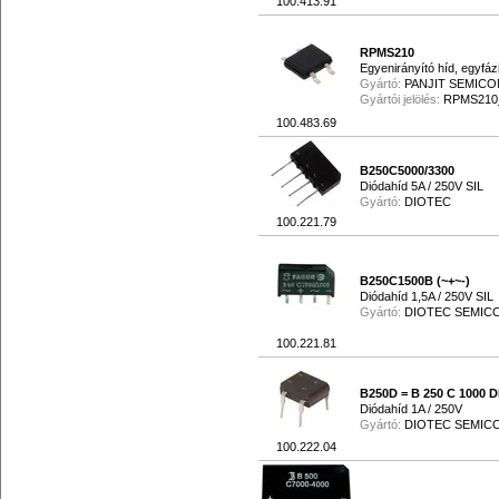
100.413.91
RPMS210
Egyenirányító híd, egyfáz
Gyártó:
PANJIT SEMIC
Gyártói jelölés:
RPMS210
100.483.69
B250C5000/3300
Diódahíd 5A / 250V SIL
Gyártó:
DIOTEC
100.221.79
B250C1500B (~+~-)
Diódahíd 1,5A / 250V SIL
Gyártó:
DIOTEC SEMI
100.221.81
B250D = B 250 C 1000 D
Diódahíd 1A / 250V
Gyártó:
DIOTEC SEMI
100.222.04