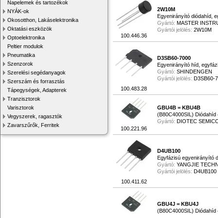
Napelemek és tartozékok
16×16 (1)
2W10M
NYÁK-ok
19x3.5x10mm (1)
Egyenirányító diódahíd, e
Okosotthon, Lakáselektronika
19x3,5x10mm (1)
Gyártó:
MASTER INSTR
Oktatási eszközök
Gyártói jelölés:
2W10M
32x5,6x17mm (1)
100.446.36
Optoelektronika
D3K (1)
Peltier modulok
Pneumatika
D3SB60-7000
Szenzorok
Egyenirányító híd, egyfázi
Gyártó:
SHINDENGEN
Szerelési segédanyagok
Gyártói jelölés:
D3SB60-7
Szerszám és forrasztás
100.483.28
Tápegységek, Adapterek
Tranzisztorok
Varisztorok
GBU4B = KBU4B
(B80C4000SIL) Diódahíd 
Vegyszerek, ragasztók
Gyártó:
DIOTEC SEMI
Zavarszűrők, Ferritek
100.221.96
D4UB100
Egyfázisú egyenirányító 
Gyártó:
YANGJIE TECH
Gyártói jelölés:
D4UB100
100.411.62
GBU4J = KBU4J
(B80C4000SIL) Diódahíd 