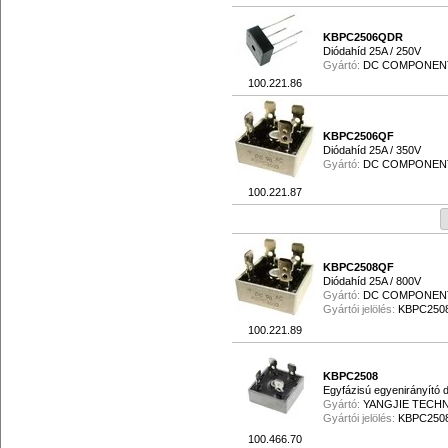
KBPC2506QDR
Diódahíd 25A / 250V
Gyártó:
DC COMPONEN
100.221.86
KBPC2506QF
Diódahíd 25A / 350V
Gyártó:
DC COMPONEN
100.221.87
KBPC2508QF
Diódahíd 25A / 800V
Gyártó:
DC COMPONEN
Gyártói jelölés:
KBPC250
100.221.89
KBPC2508
Egyfázisú egyenirányító 
Gyártó:
YANGJIE TECH
Gyártói jelölés:
KBPC250
100.466.70