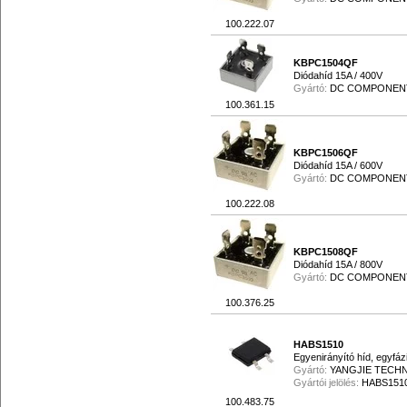
100.222.07
KBPC1504QF
Diódahíd 15A / 400V
Gyártó:
DC COMPONEN
100.361.15
KBPC1506QF
Diódahíd 15A / 600V
Gyártó:
DC COMPONEN
100.222.08
KBPC1508QF
Diódahíd 15A / 800V
Gyártó:
DC COMPONEN
100.376.25
HABS1510
Egyenirányító híd, egyfáz
Gyártó:
YANGJIE TECH
Gyártói jelölés:
HABS151
100.483.75