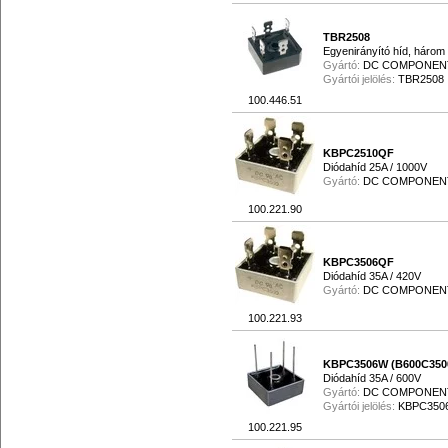
TBR2508
Egyenirányító híd, három 
Gyártó:
DC COMPONEN
Gyártói jelölés:
TBR2508
100.446.51
KBPC2510QF
Diódahíd 25A / 1000V
Gyártó:
DC COMPONEN
100.221.90
KBPC3506QF
Diódahíd 35A / 420V
Gyártó:
DC COMPONEN
100.221.93
KBPC3506W (B600C350
Diódahíd 35A / 600V
Gyártó:
DC COMPONEN
Gyártói jelölés:
KBPC350
100.221.95