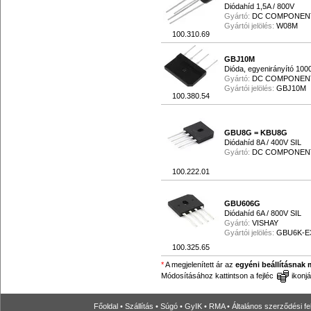
Diódahíd 1,5A / 800V
Gyártó:
DC COMPONEN
Gyártói jelölés:
W08M
100.310.69
GBJ10M
Dióda, egyenirányító 100
Gyártó:
DC COMPONEN
Gyártói jelölés:
GBJ10M
100.380.54
GBU8G = KBU8G
Diódahíd 8A / 400V SIL
Gyártó:
DC COMPONEN
100.222.01
GBU606G
Diódahíd 6A / 800V SIL
Gyártó:
VISHAY
Gyártói jelölés:
GBU6K-E
100.325.65
*
A megjelenített ár az
egyéni beállításnak 
Módosításához kattintson a fejléc
ikonjá
Főoldal
•
Szállítás
•
Súgó
•
GyIK
•
RMA
•
Általános szerződési fe