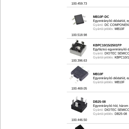
100.459.73
MB10F-DC
Egyenirányító diódahíd, e
Gyártó:
DC COMPONEN
Gyártói jelölés:
MB10F
100.518.98
KBPC10/15/2501FP
Egyfázisú egyenirányító 
Gyártó:
DIOTEC SEMI
Gyártói jelölés:
KBPC10/1
100.396.63
MB10F
Egyenirányító diódahíd, e
Gyártói jelölés:
MB10F
100.469.05
DB25-08
Egyenirányító híd, három 
Gyártó:
DIOTEC SEMI
Gyártói jelölés:
DB25-08
100.446.50