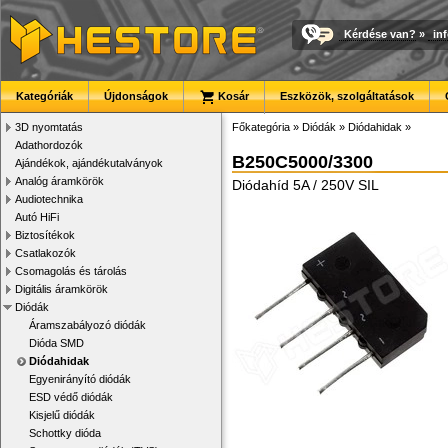
Kérdése van?
»
in
Kategóriák
Újdonságok
Kosár
Eszközök, szolgáltatások
3D nyomtatás
Főkategória
»
Diódák
»
Diódahidak
»
Adathordozók
B250C5000/3300
Ajándékok, ajándékutalványok
Analóg áramkörök
Diódahíd 5A / 250V SIL
Audiotechnika
Autó HiFi
Biztosítékok
Csatlakozók
Csomagolás és tárolás
Digitális áramkörök
Diódák
Áramszabályozó diódák
Dióda SMD
Diódahidak
Egyenirányító diódák
ESD védő diódák
Kisjelű diódák
Schottky dióda