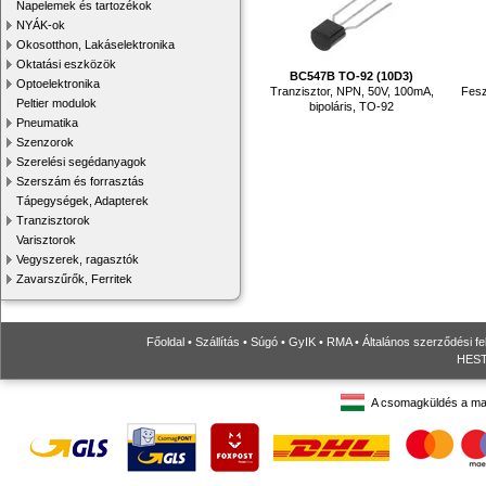
Napelemek és tartozékok
NYÁK-ok
Okosotthon, Lakáselektronika
Oktatási eszközök
BC547B TO-92 (10D3)
Optoelektronika
Tranzisztor, NPN, 50V, 100mA,
Fesz
Peltier modulok
bipoláris, TO-92
Pneumatika
Szenzorok
Szerelési segédanyagok
Szerszám és forrasztás
Tápegységek, Adapterek
Tranzisztorok
Varisztorok
Vegyszerek, ragasztók
Zavarszűrők, Ferritek
Főoldal
•
Szállítás
•
Súgó
•
GyIK
•
RMA
•
Általános szerződési fe
HESTO
A csomagküldés a ma