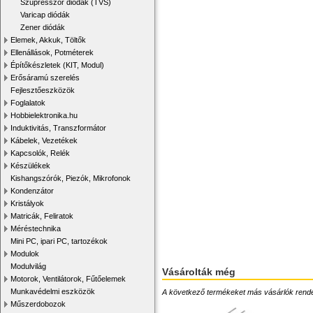
Szupresszor diódák (TVS)
Varicap diódák
Zener diódák
Elemek, Akkuk, Töltők
Ellenállások, Potméterek
Építőkészletek (KIT, Modul)
Erősáramú szerelés
Fejlesztőeszközök
Foglalatok
Hobbielektronika.hu
Induktivitás, Transzformátor
Kábelek, Vezetékek
Kapcsolók, Relék
Készülékek
Kishangszórók, Piezók, Mikrofonok
Kondenzátor
Kristályok
Matricák, Feliratok
Méréstechnika
Mini PC, ipari PC, tartozékok
Modulok
Modulvilág
Vásárolták még
Motorok, Ventilátorok, Fűtőelemek
Munkavédelmi eszközök
A következő termékeket más vásárlók rendelték
Műszerdobozok