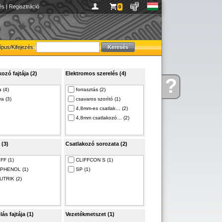
és
|
Regisztráció
0
ípus/Kifejezés:
ozó fajtája (2)
Elektromos szerelés (4)
?
Kérdése
 (4)
forrasztás (2)
van
a (3)
csavaros szorító (1)
4,8mm-es csatlak… (2)
4,8mm csatlakozó… (2)
 (3)
Csatlakozó sorozata (2)
FF (1)
CLIFFCON S (1)
PHENOL (1)
SP (1)
UTRIK (2)
ás fajtája (1)
Vezetékmetszet (1)