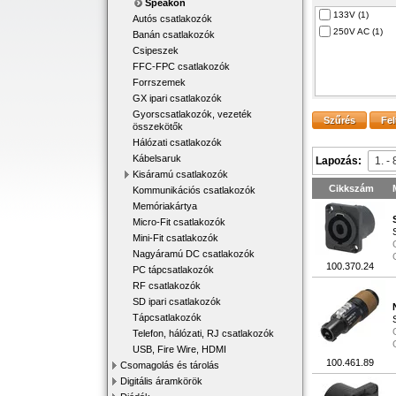
Speakon
133V (1)
Autós csatlakozók
250V AC (1)
Banán csatlakozók
Csipeszek
FFC-FPC csatlakozók
Forrszemek
GX ipari csatlakozók
Gyorscsatlakozók, vezeték
összekötők
Hálózati csatlakozók
Kábelsaruk
Lapozás:
Kisáramú csatlakozók
Cikkszám
Kommunikációs csatlakozók
Memóriakártya
Micro-Fit csatlakozók
Mini-Fit csatlakozók
Nagyáramú DC csatlakozók
100.370.24
PC tápcsatlakozók
RF csatlakozók
SD ipari csatlakozók
Tápcsatlakozók
Telefon, hálózati, RJ csatlakozók
USB, Fire Wire, HDMI
100.461.89
Csomagolás és tárolás
Digitális áramkörök