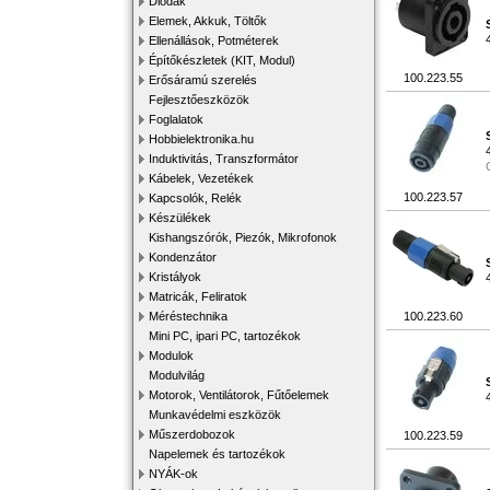
Diódák
Elemek, Akkuk, Töltők
Ellenállások, Potméterek
Építőkészletek (KIT, Modul)
100.223.55
Erősáramú szerelés
Fejlesztőeszközök
Foglalatok
Hobbielektronika.hu
Induktivitás, Transzformátor
Kábelek, Vezetékek
100.223.57
Kapcsolók, Relék
Készülékek
Kishangszórók, Piezók, Mikrofonok
Kondenzátor
Kristályok
Matricák, Feliratok
Méréstechnika
100.223.60
Mini PC, ipari PC, tartozékok
Modulok
Modulvilág
Motorok, Ventilátorok, Fűtőelemek
Munkavédelmi eszközök
Műszerdobozok
100.223.59
Napelemek és tartozékok
NYÁK-ok