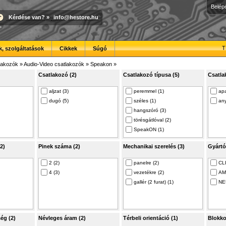
Belép
Kérdése van?
»
info@hestore.hu
T
, szolgáltatások
Cikkek
Súgó
lakozók
»
Audio-Video csatlakozók
»
Speakon
»
Csatlakozó (2)
Csatlakozó típusa (5)
Csatlak
aljzat (3)
peremmel (1)
apa
dugó (5)
széles (1)
any
hangszóró (3)
törésgátlóval (2)
SpeakON (1)
2)
Pinek száma (2)
Mechanikai szerelés (3)
Gyártó
2 (2)
panelre (2)
CLI
4 (3)
vezetékre (2)
AM
gallér (2 furat) (1)
NE
ég (2)
Névleges áram (2)
Térbeli orientáció (1)
Blokkol