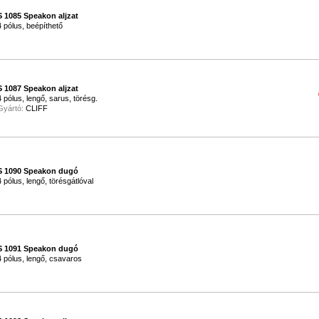
S 1085 Speakon aljzat
4 pólus, beépíthető
S 1087 Speakon aljzat
4 pólus, lengő, sarus, törésg.
Gyártó:
CLIFF
S 1090 Speakon dugó
4 pólus, lengő, törésgátlóval
S 1091 Speakon dugó
4 pólus, lengő, csavaros