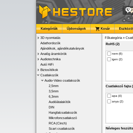
Kategóriák
Újdonságok
Kosár
Eszközök
3D nyomtatás
Főkategória
»
Csat
Adathordozók
RoHS (2)
Ajándékok, ajándékutalványok
Analóg áramkörök
nem (6)
Audiotechnika
igen (2)
Autó HiFi
Biztosítékok
Csatlakozók
Audio-Video csatlakozók
2,5mm
Csatlakozó fajta (
3,5mm
apa (4)
6,3mm
anya (2)
Audióátalakítók
DIN
Hangfalcsatlakozók
Mikrofoncsatlakozó
RCA (Cinch)
Névleges feszülts
Scart csatlakozók