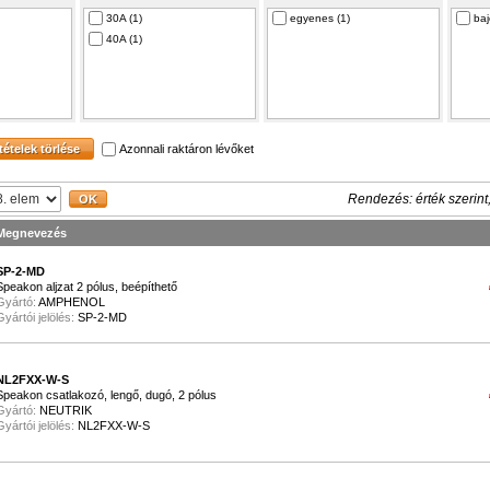
30A (1)
egyenes (1)
baj
40A (1)
Azonnali raktáron lévőket
Rendezés: érték szerint
Megnevezés
SP-2-MD
Speakon aljzat 2 pólus, beépíthető
Gyártó:
AMPHENOL
Gyártói jelölés:
SP-2-MD
NL2FXX-W-S
Speakon csatlakozó, lengő, dugó, 2 pólus
Gyártó:
NEUTRIK
Gyártói jelölés:
NL2FXX-W-S