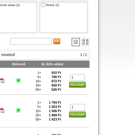
onett záras (1)
6mm2 (1)
, növekvő
1 / 1
Elérhető
*
Ár ÁFA nélkül
1+
910 Ft
5+
706 Ft
10+
672 Ft
20+
650 Ft
50+
626 Ft
1+
1 794 Ft
5+
1 553 Ft
10+
1 506 Ft
20+
1 469 Ft
50+
1 423 Ft