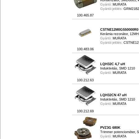
Kondenzátor, SMD0805, k
Gyártó:
MURATA
Gyártói jelölés:
GRM21BZ
100.465.87
CSTNE12M0G550000R0
Kerámia rezonátor, 12M
Gyártó:
MURATA
Gyártói jelölés:
CSTNE12
100.483.06
LQH32C 4,7 uH
Induktivitás, SMD 1210
Gyártó:
MURATA
100.212.63
LQH32CN 47 uH
Induktivitás, SMD 1210
Gyártó:
MURATA
100.212.69
PVZ3G 680K
Trimmer potenciométer,
Gyártó:
MURATA