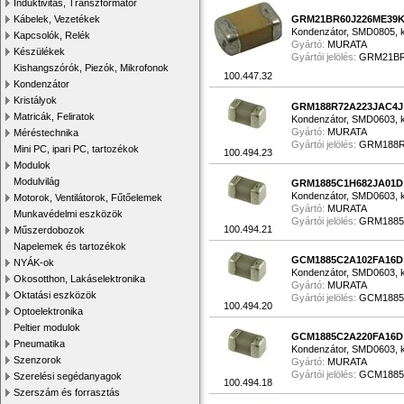
Induktivitás, Transzformátor
Kábelek, Vezetékek
GRM21BR60J226ME39
Kondenzátor, SMD0805, k
Kapcsolók, Relék
Gyártó:
MURATA
Készülékek
Gyártói jelölés:
GRM21BR
Kishangszórók, Piezók, Mikrofonok
100.447.32
Kondenzátor
Kristályok
GRM188R72A223JAC4J
Matricák, Feliratok
Kondenzátor, SMD0603, k
Gyártó:
MURATA
Méréstechnika
Gyártói jelölés:
GRM188R
Mini PC, ipari PC, tartozékok
100.494.23
Modulok
Modulvilág
GRM1885C1H682JA01D
Kondenzátor, SMD0603, k
Motorok, Ventilátorok, Fűtőelemek
Gyártó:
MURATA
Munkavédelmi eszközök
Gyártói jelölés:
GRM1885
100.494.21
Műszerdobozok
Napelemek és tartozékok
GCM1885C2A102FA16D
NYÁK-ok
Kondenzátor, SMD0603, k
Okosotthon, Lakáselektronika
Gyártó:
MURATA
Oktatási eszközök
Gyártói jelölés:
GCM1885
100.494.20
Optoelektronika
Peltier modulok
GCM1885C2A220FA16D
Pneumatika
Kondenzátor, SMD0603, k
Szenzorok
Gyártó:
MURATA
Gyártói jelölés:
GCM1885
Szerelési segédanyagok
100.494.18
Szerszám és forrasztás