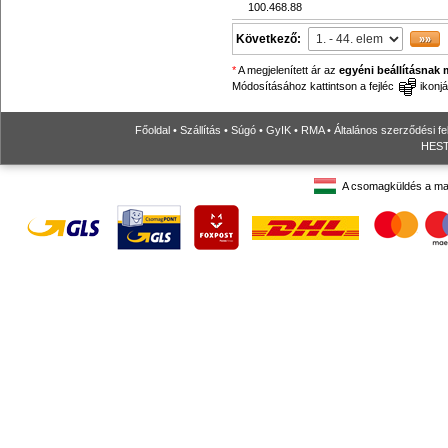
100.468.88
Következő:
*
A megjelenített ár az
egyéni beállításnak 
Módosításához kattintson a fejléc
ikonjá
Főoldal
•
Szállítás
•
Súgó
•
GyIK
•
RMA
•
Általános szerződési fe
HESTO
A csomagküldés a ma