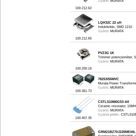
Gyártó:
MURATA
100.212.62
LQH32C 22 uH
Induktivitás, SMD 1210
Gyártó:
MURATA
100.212.65
PVZ3G 1K
Trimmer potenciométer,
Gyártó:
MURATA
100.250.16
78253/55MVC
Murata Power Transform
Gyártó:
MURATA
100.361.73
CSTLS10M0G53-A0
Ceramic resonator, 10M
Gyártó:
MURATA
Gyártói jelölés:
CSTLS10
100.407.35
GRM21BZ70J226ME44L