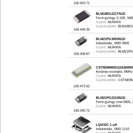
100.503.71
BLM18EG221TN1D
Ferrit gyöngy, 0.15R, SM
Gyártó:
MURATA
Gyártói jelölés:
BLM18EG
100.449.35
BLM21PG300SN1D
Induktivitás, SMD 0805
Gyártó:
MURATA
Gyártói jelölés:
BLM21PG
100.308.87
CSTNE8M00G52A000R0
Kerámia rezonátor, 8MHz
Gyártó:
MURATA
Gyártói jelölés:
CSTNE8M
100.473.92
BLM21PG221SN1D
Ferrit gyöngy smd 0805, 
Gyártó:
MURATA
100.345.72
LQH32C 1 uH
Induktivitás, SMD 1210