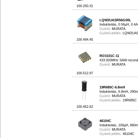
100.250.31
LQW2UASR56G00L
Induktivitás, 0.56µH, 0.4
Gyártó:
MURATA
Gyártói jelölés:
LQW2UAS
100.494.45
RO3101C-11
433.920MHz SAW rezoná
Gyártó:
MURATA
100.512.97
19R685C-6.8mH
Induktivitás, 6.8mH, 290
Gyártó:
MURATA
Gyártói jelölés:
19R685C
100.452.62
46104C
Induktivitás, 100µH, 860
Gyártó:
MURATA
Gyártói jelölés:
46104C