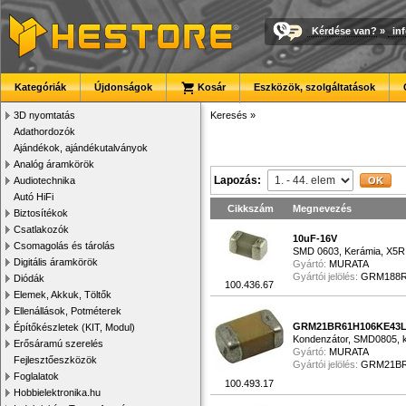
Kérdése van?
»
in
Kategóriák
Újdonságok
Kosár
Eszközök, szolgáltatások
3D nyomtatás
Keresés
»
Adathordozók
Ajándékok, ajándékutalványok
Analóg áramkörök
Lapozás:
Audiotechnika
Autó HiFi
Cikkszám
Megnevezés
Biztosítékok
Csatlakozók
10uF-16V
Csomagolás és tárolás
SMD 0603, Kerámia, X5R,
Digitális áramkörök
Gyártó:
MURATA
Gyártói jelölés:
GRM188R
Diódák
100.436.67
Elemek, Akkuk, Töltők
Ellenállások, Potméterek
GRM21BR61H106KE43
Építőkészletek (KIT, Modul)
Kondenzátor, SMD0805, k
Erősáramú szerelés
Gyártó:
MURATA
Fejlesztőeszközök
Gyártói jelölés:
GRM21BR
Foglalatok
100.493.17
Hobbielektronika.hu