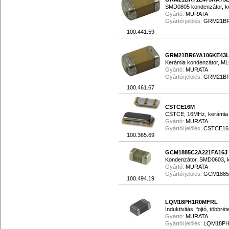
SMD0805 kondenzátor, k
Gyártó:
MURATA
Gyártói jelölés:
GRM21BR
100.441.59
GRM21BR6YA106KE43
Kerámia kondenzátor, M
Gyártó:
MURATA
Gyártói jelölés:
GRM21BR
100.461.67
CSTCE16M
CSTCE, 16MHz, kerámia r
Gyártó:
MURATA
Gyártói jelölés:
CSTCE16
100.365.69
GCM1885C2A221FA16J
Kondenzátor, SMD0603, 
Gyártó:
MURATA
Gyártói jelölés:
GCM1885
100.494.19
LQM18PH1R0MFRL
Induktivitás, fojtó, töb
Gyártó:
MURATA
Gyártói jelölés:
LQM18P