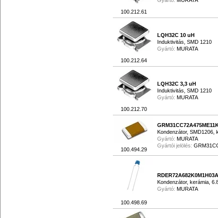
Gyártó:
MURATA
100.212.61
LQH32C 10 uH
Induktivitás, SMD 1210
Gyártó:
MURATA
100.212.64
LQH32C 3,3 uH
Induktivitás, SMD 1210
Gyártó:
MURATA
100.212.70
GRM31CC72A475ME11
Kondenzátor, SMD1206, k
Gyártó:
MURATA
Gyártói jelölés:
GRM31CC
100.494.29
RDER72A682K0M1H03
Kondenzátor, kerámia, 6
Gyártó:
MURATA
100.498.69