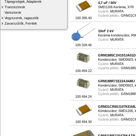
Tápegységek, Adapterek
4,7 uF / 50V
Tranzisztorok
SMD1206 Kerámia, X7R
Gyártó:
MURATA
Varisztorok
Gyártói jelölés:
GRM31CR
Vegyszerek, ragasztók
100.395.40
Zavarszűrők, Ferritek
10nF 2 kV
Kerámia kondenzátor, RM
Gyártó:
MURATA
100.328.46
GRM1885C1H103JA01D
Kondenzátor, SMD0603, k
Gyártó:
MURATA
Gyártói jelölés:
GRM1885
100.494.22
GRM188R71E224JA88J
Kondenzátor, SMD0603, k
Gyártó:
MURATA
Gyártói jelölés:
GRM188R
100.494.24
GRM31CR60J107KEA8
Kondenzátor, SMD1206, k
Gyártó:
MURATA
Gyártói jelölés:
GRM31CR
100.494.30
GRM21BR71E475KA73