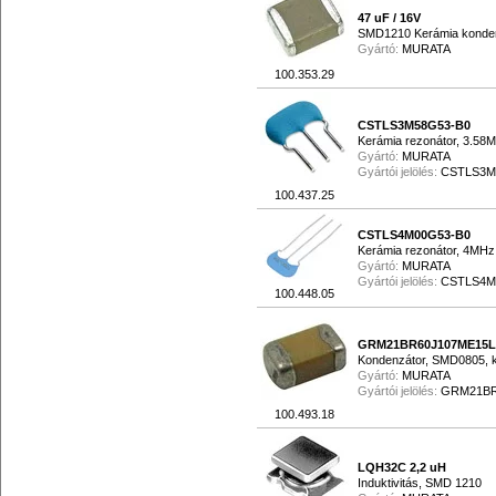
47 uF / 16V
SMD1210 Kerámia konde
Gyártó:
MURATA
100.353.29
CSTLS3M58G53-B0
Kerámia rezonátor, 3.58
Gyártó:
MURATA
Gyártói jelölés:
CSTLS3M
100.437.25
CSTLS4M00G53-B0
Kerámia rezonátor, 4MH
Gyártó:
MURATA
Gyártói jelölés:
CSTLS4M
100.448.05
GRM21BR60J107ME15L
Kondenzátor, SMD0805, k
Gyártó:
MURATA
Gyártói jelölés:
GRM21BR
100.493.18
LQH32C 2,2 uH
Induktivitás, SMD 1210