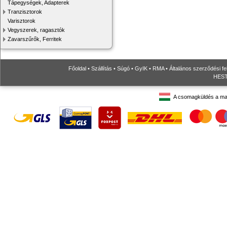
Tápegységek, Adapterek
Tranzisztorok
Varisztorok
Vegyszerek, ragasztók
Zavarszűrők, Ferritek
Főoldal
•
Szállítás
•
Súgó
•
GyIK
•
RMA
•
Általános szerződési fe
HESTO
A csomagküldés a ma