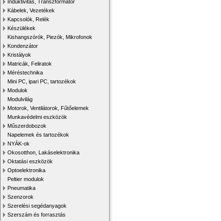
Induktivitás, Transzformátor
Kábelek, Vezetékek
Kapcsolók, Relék
Készülékek
Kishangszórók, Piezók, Mikrofonok
Kondenzátor
Kristályok
Matricák, Feliratok
Méréstechnika
Mini PC, ipari PC, tartozékok
Modulok
Modulvilág
Motorok, Ventilátorok, Fűtőelemek
Munkavédelmi eszközök
Műszerdobozok
Napelemek és tartozékok
NYÁK-ok
Okosotthon, Lakáselektronika
Oktatási eszközök
Optoelektronika
Peltier modulok
Pneumatika
Szenzorok
Szerelési segédanyagok
Szerszám és forrasztás