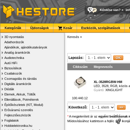
Kérdése van?
»
in
Kategóriák
Újdonságok
Kosár
Eszközök, szolgáltatások
3D nyomtatás
Keresés
»
Adathordozók
Ajándékok, ajándékutalványok
Analóg áramkörök
Lapozás:
Audiotechnika
Autó HiFi
Cikkszám
Megnevezés
Biztosítékok
Csatlakozók
Csomagolás és tárolás
XL-3528RGBW-HM
Digitális áramkörök
LED, 3528, RGB, közös a
Diódák
Gyártó:
XINGLIGHT
Elemek, Akkuk, Töltők
100.440.12
Ellenállások, Potméterek
Építőkészletek (KIT, Modul)
Következő:
Erősáramú szerelés
Fejlesztőeszközök
*
A megjelenített ár az
egyéni beállításnak 
Foglalatok
Módosításához kattintson a fejléc
ikonjá
Hobbielektronika.hu