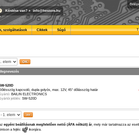
Belép
Kérdése van?
»
info@hestore.hu
T
, szolgáltatások
Cikkek
Súgó
Megnevezés
SW-520D
Dőlésszög kapcsoló, dupla golyós, max. 12V, 45° dőlásszög határ
Gyártó:
BAILIN ELECTRONICS
Gyártói jelölés:
SW-520D
 az
egyéni beállításnak megfelelően nettó (ÁFA nélküli) ár
, mely már tartalmazza az esetl
ntson a fejléc
ikonjára.