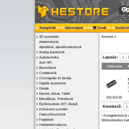
Kategóriák
Újdonságok
Kosár
Eszközök
3D nyomtatás
Keresés
»
Adathordozók
Ajándékok, ajándékutalványok
Analóg áramkörök
Lapozás:
Audiotechnika
Autó HiFi
Cikkszám
Biztosítékok
Csatlakozók
Csomagolás és tárolás
Digitális áramkörök
Diódák
Elemek, Akkuk, Töltők
100.423.00
Ellenállások, Potméterek
Építőkészletek (KIT, Modul)
Következő:
Erősáramú szerelés
Fejlesztőeszközök
*
A megjelenített ár
Foglalatok
Módosításához katti
Hobbielektronika.hu