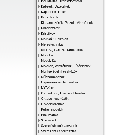
Induktivitás, Transzformátor
Kábelek, Vezetékek
Kapcsolók, Relék
Készülékek
Kishangszórók, Piezók, Mikrofonok
Kondenzátor
Kristályok
Matricák, Feliratok
Méréstechnika
Mini PC, ipari PC, tartozékok
Modulok
Modulvilág
Motorok, Ventilátorok, Fűtőelemek
Munkavédelmi eszközök
Műszerdobozok
Napelemek és tartozékok
NYÁK-ok
Okosotthon, Lakáselektronika
Oktatási eszközök
Optoelektronika
Peltier modulok
Pneumatika
Szenzorok
Szerelési segédanyagok
Szerszám és forrasztás