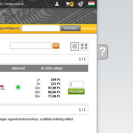
és
|
Regisztráció
0
ípus/Kifejezés:
?
Kérdése
van
1 / 1
Elérhető
*
Ár ÁFA nélkül
1+
194 Ft
5+
121 Ft
10+
97,99 Ft
20+
85,66 Ft
50+
77,08 Ft
1 / 1
eges egyedi kedvezményt, szállítási költség nélkül.