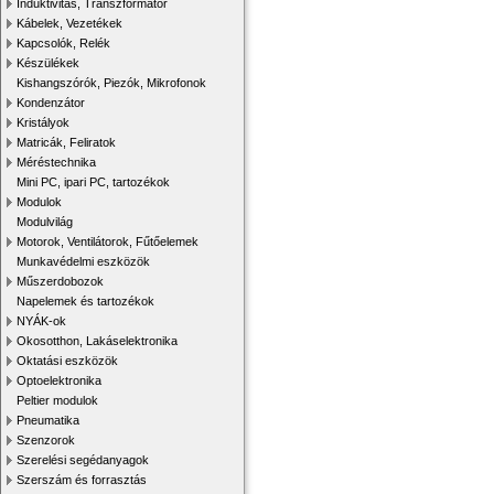
Induktivitás, Transzformátor
Kábelek, Vezetékek
Kapcsolók, Relék
Készülékek
Kishangszórók, Piezók, Mikrofonok
Kondenzátor
Kristályok
Matricák, Feliratok
Méréstechnika
Mini PC, ipari PC, tartozékok
Modulok
Modulvilág
Motorok, Ventilátorok, Fűtőelemek
Munkavédelmi eszközök
Műszerdobozok
Napelemek és tartozékok
NYÁK-ok
Okosotthon, Lakáselektronika
Oktatási eszközök
Optoelektronika
Peltier modulok
Pneumatika
Szenzorok
Szerelési segédanyagok
Szerszám és forrasztás