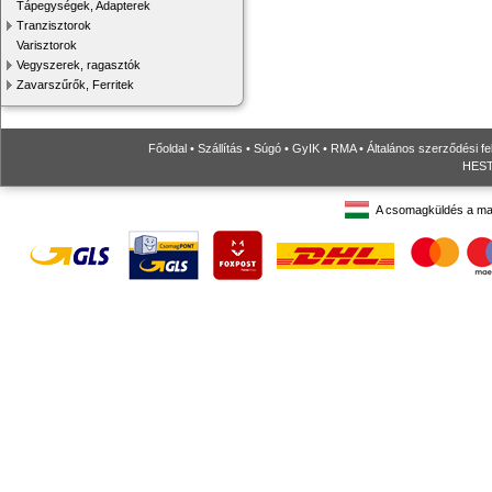
Tápegységek, Adapterek
Tranzisztorok
Varisztorok
Vegyszerek, ragasztók
Zavarszűrők, Ferritek
Főoldal
•
Szállítás
•
Súgó
•
GyIK
•
RMA
•
Általános szerződési fe
HESTO
A csomagküldés a ma