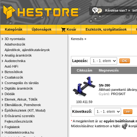
Kérdése van?
»
in
Kategóriák
Újdonságok
Kosár
Eszközök, szolgáltatások
3D nyomtatás
Keresés
»
Adathordozók
Ajándékok, ajándékutalványok
Analóg áramkörök
Lapozás:
Audiotechnika
Autó HiFi
Cikkszám
Megnevezés
Biztosítékok
Csatlakozók
Csomagolás és tárolás
SN-390
Digitális áramkörök
Állítható paneltartó állv
Diódák
Gyártó:
PROSKIT
Elemek, Akkuk, Töltők
100.411.59
Ellenállások, Potméterek
Építőkészletek (KIT, Modul)
Következő:
Erősáramú szerelés
*
A megjelenített ár az
egyéni beállításnak 
Fejlesztőeszközök
Módosításához kattintson a fejléc
ikonjá
Foglalatok
Hobbielektronika.hu