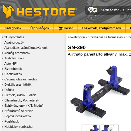
Kérdése van?
»
in
Kategóriák
Újdonságok
Kosár
Eszközök, szolgáltatások
3D nyomtatás
Főkategória
»
Szerszám és forrasztás
»
Sze
Adathordozók
SN-390
Ajándékok, ajándékutalványok
Analóg áramkörök
Állítható paneltartó állvány, max
Audiotechnika
Autó HiFi
Biztosítékok
Csatlakozók
Csomagolás és tárolás
Digitális áramkörök
Diódák
Elemek, Akkuk, Töltők
Ellenállások, Potméterek
Építőkészletek (KIT, Modul)
Erősáramú szerelés
Fejlesztőeszközök
Foglalatok
Hobbielektronika.hu