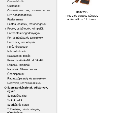
Csavarhúzók
Csipeszek
Csiszoló vásznak, csiszoló párnák
H10779B
DIY Kezdőkészletek
Precíziós csipesz készlet,
antisztatikus, 11 részes
Fázisceruza
Festés, ecsetek, festőhengerek
Fogók, csípőfogók, krimpelők
Forrasztási segédanyagok
Forrasztópáka és tartozékok
Fűrészek, fűrészlapok
Fúró, fúrókészlet
Imbuszkulcsok
Kalapácsok, balták
Kefék, tisztítókefék, drótkefék
Lámpák, fejlámpák
Nagyítók, Mikroszkópok
Ónszippantók
Ragasztópisztoly és tartozékok
Reszelők, reszelőkészletek
Szerszámkészletek, Állványok,
egyéb
Szigetelőszalag
Szikék, ollók
Szorítók és satuk
Tolómérők, mérőszalagok,
vízmértékek