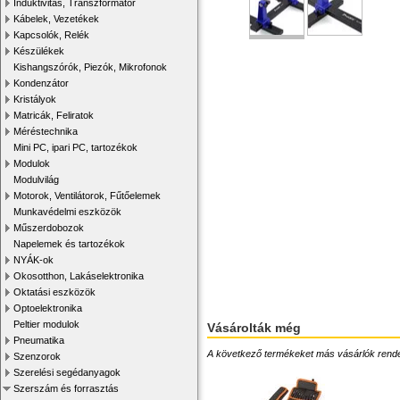
Induktivitás, Transzformátor
Kábelek, Vezetékek
Kapcsolók, Relék
Készülékek
Kishangszórók, Piezók, Mikrofonok
Kondenzátor
Kristályok
Matricák, Feliratok
Méréstechnika
Mini PC, ipari PC, tartozékok
Modulok
Modulvilág
Motorok, Ventilátorok, Fűtőelemek
Munkavédelmi eszközök
Műszerdobozok
Napelemek és tartozékok
NYÁK-ok
Okosotthon, Lakáselektronika
Oktatási eszközök
Optoelektronika
Peltier modulok
Vásárolták még
Pneumatika
A következő termékeket más vásárlók rendelték
Szenzorok
Szerelési segédanyagok
Szerszám és forrasztás