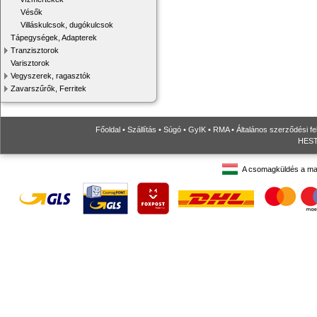
Vésők
Villáskulcsok, dugókulcsok
Tápegységek, Adapterek
Tranzisztorok
Varisztorok
Vegyszerek, ragasztók
Zavarszűrők, Ferritek
Főoldal
•
Szállítás
•
Súgó
•
GyIK
•
RMA
•
Általános szerződési fe
HESTO
A csomagküldés a ma