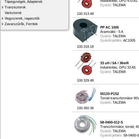
Induktivitás, DPU 470 A1
Tápegységek, Adapterek
Gyártó:
TALEMA
Tranzisztorok
Varisztorok
100.313.48
Vegyszerek, ragasztók
Zavarszűrők, Ferritek
PP AC 1005
Áramváltó - 5 A
Gyártó:
TALEMA
Gyártói jelölés:
AC1005
100.318.18
33 uH / 5A / 36mR
Induktivitás, DPU 33 A5
Gyártó:
TALEMA
100.329.48
55133-P1S2
Toroid transzformátor 80
Gyártó:
TALEMA
100.360.36
58-0400-012-S
Transzformátor, toroid, 
Gyártó:
TALEMA
Gyártói jelölés:
58-0400-