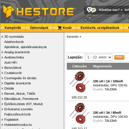
Kérdése van?
»
in
Kategóriák
Újdonságok
Kosár
Eszközök, szolgáltatások
3D nyomtatás
Keresés
»
Adathordozók
Ajándékok, ajándékutalványok
Analóg áramkörök
Lapozás:
Audiotechnika
Autó HiFi
Cikkszám
Megnevezés
Biztosítékok
Csatlakozók
Csomagolás és tárolás
100 uH / 1A / 100mR
Digitális áramkörök
Induktivitás, DPU 100 A1
Diódák
Gyártó:
TALEMA
Elemek, Akkuk, Töltők
100.212.20
Ellenállások, Potméterek
Építőkészletek (KIT, Modul)
Erősáramú szerelés
100 uH / 3A / 80mR
Fejlesztőeszközök
Induktivitás, DPU 100 A3
Foglalatok
Gyártó:
TALEMA
Hobbielektronika.hu
100.212.17