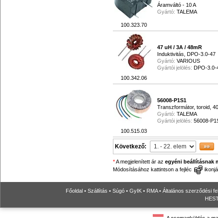
Áramváltó - 10 A
Gyártó:
TALEMA
100.323.70
47 uH / 3A / 48mR
Induktivitás, DPO-3.0-47
Gyártó:
VARIOUS
Gyártói jelölés:
DPO-3.0-
100.342.06
56008-P1S1
Transzformátor, toroid, 
Gyártó:
TALEMA
Gyártói jelölés:
56008-P1
100.515.03
Következő:
*
A megjelenített ár az
egyéni beállításnak 
Módosításához kattintson a fejléc
ikonjá
Főoldal
•
Szállítás
•
Súgó
•
GyIK
•
RMA
•
Általános szerződési fe
HESTO
A csomagküldés a ma