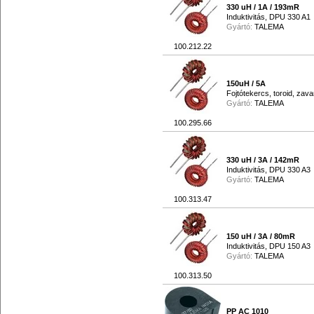
330 uH / 1A / 193mR
Induktivitás, DPU 330 A1
Gyártó:
TALEMA
100.212.22
150uH / 5A
Fojtótekercs, toroid, zav
Gyártó:
TALEMA
100.295.66
330 uH / 3A / 142mR
Induktivitás, DPU 330 A3
Gyártó:
TALEMA
100.313.47
150 uH / 3A / 80mR
Induktivitás, DPU 150 A3
Gyártó:
TALEMA
100.313.50
PP AC 1010