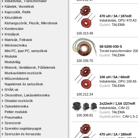
Induktivitás, Transzformátor
Kábelek, Vezetékek
Kapcsolók, Relék
470 uH / 3A / 187mR
Készülékek
Induktivitás, DPU 470 A3
Kishangszórók, Piezók, Mikrofonok
Gyártó:
TALEMA
Kondenzátor
100.313.49
Kristályok
Matricák, Feliratok
Méréstechnika
58-0200-030-S
Mini PC, ipari PC, tartozékok
Toroid transzformátor 2
Gyártó:
TALEMA
Modulok
100.339.70
Modulvilág
Motorok, Ventilátorok, Fűtőelemek
Munkavédelmi eszközök
100 uH / 5A / 60mR
Műszerdobozok
Induktivitás, DPU 100 A5
Napelemek és tartozékok
Gyártó:
TALEMA
NYÁK-ok
100.212.24
Okosotthon, Lakáselektronika
Oktatási eszközök
2x22mH / 1,5A /227mR
Optoelektronika
Induktivitás, CAV-22
Peltier modulok
Gyártó:
TALEMA
100.308.81
Gyártói jelölés:
CAV-1.5-2
Pneumatika
Szenzorok
Szerelési segédanyagok
Szerszám és forrasztás
470 uH / 1A / 180mR