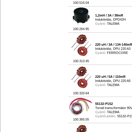
100.515.04
1,2mH / 3A / 38mR
Induktivitás, DPD42H
Gyártó:
TALEMA
100.264.95
220 uH / 3A / 134-140m
Induktivitás, DPU 220 A3
Gyártó:
FERROCORE
100.313.45
220 uH / 5A / 110mR
Induktivitás, DPU 220 A5
Gyártó:
TALEMA
100.320.64
55132-P1S2
Toroid transzformátor 80
Gyártó:
TALEMA
Gyártói jelölés:
55132-P1
100.365.55