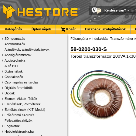
Kérdése van?
»
in
Kategóriák
Újdonságok
Kosár
Eszközök, szolgáltatások
3D nyomtatás
Főkategória
»
Induktivitás, Transzformátor
Adathordozók
58-0200-030-S
Ajándékok, ajándékutalványok
Analóg áramkörök
Toroid transzformátor 200VA 1x3
Audiotechnika
Autó HiFi
Biztosítékok
Csatlakozók
Csomagolás és tárolás
Digitális áramkörök
Diódák
Elemek, Akkuk, Töltők
Ellenállások, Potméterek
Építőkészletek (KIT, Modul)
Erősáramú szerelés
Fejlesztőeszközök
Foglalatok
Hobbielektronika.hu