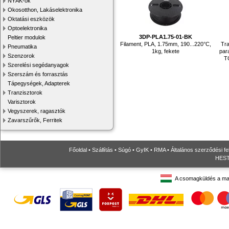
NYÁK-ok
Okosotthon, Lakáselektronika
Oktatási eszközök
Optoelektronika
3DP-PLA1.75-01-BK
Peltier modulok
Filament, PLA, 1.75mm, 190...220°C,
Tra
Pneumatika
1kg, fekete
par
Szenzorok
T
Szerelési segédanyagok
Szerszám és forrasztás
Tápegységek, Adapterek
Tranzisztorok
Varisztorok
Vegyszerek, ragasztók
Zavarszűrők, Ferritek
Főoldal
•
Szállítás
•
Súgó
•
GyIK
•
RMA
•
Általános szerződési fe
HESTO
A csomagküldés a ma