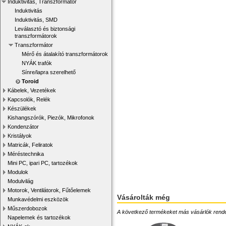
Induktivitás, Transzformátor
Induktivitás
Induktivitás, SMD
Leválasztó és biztonsági
transzformátorok
Transzformátor
Mérő és átalakító transzformátorok
NYÁK trafók
Sínre/lapra szerelhető
Toroid
Kábelek, Vezetékek
Kapcsolók, Relék
Készülékek
Kishangszórók, Piezók, Mikrofonok
Kondenzátor
Kristályok
Matricák, Feliratok
Méréstechnika
Mini PC, ipari PC, tartozékok
Modulok
Modulvilág
Motorok, Ventilátorok, Fűtőelemek
Vásárolták még
Munkavédelmi eszközök
Műszerdobozok
A következő termékeket más vásárlók rendelték
Napelemek és tartozékok