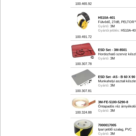
100.465.92
H510A-401
Fülvédő, 27dB, PELTOR
Gyártó:
3M
Gyártói jelölés:
H510A-40
100.491.72
ESD Set - 3M-8501
Hordozható szerviz kész
Gyártó:
3M
100.307.78
ESD Set -AS - B 60 X 9
Munkahelyi asztali készl
Gyártó:
3M
100.307.81
3M-FE-5100-5290-8
Öntapadós réz árnyékoló
Gyártó:
3M
100.324.88
7000017005
Ipari jelölő szalag, PVC
Gyártó:
3M