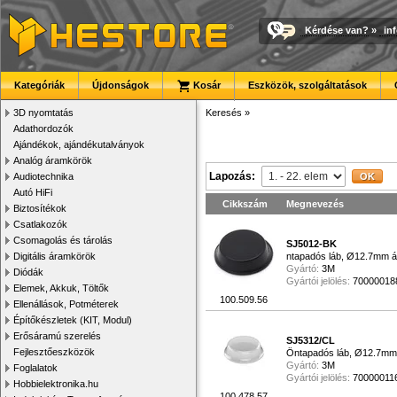
Kérdése van?
»
in
Kategóriák
Újdonságok
Kosár
Eszközök, szolgáltatások
3D nyomtatás
Keresés
»
Adathordozók
Ajándékok, ajándékutalványok
Analóg áramkörök
Lapozás:
Audiotechnika
Autó HiFi
Cikkszám
Megnevezés
Biztosítékok
Csatlakozók
Csomagolás és tárolás
SJ5012-BK
Digitális áramkörök
ntapadós láb, Ø12.7mm á
Gyártó:
3M
Diódák
Gyártói jelölés:
70000018
Elemek, Akkuk, Töltők
100.509.56
Ellenállások, Potméterek
Építőkészletek (KIT, Modul)
Erősáramú szerelés
SJ5312/CL
Fejlesztőeszközök
Öntapadós láb, Ø12.7mm 
Gyártó:
3M
Foglalatok
Gyártói jelölés:
70000011
Hobbielektronika.hu
100.478.57