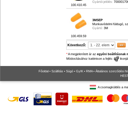
Gyártói jelölés:
70000170
100.410.45
3MSEP
Munkavédelmi füldugó, s
Gyártó:
3M
100.459.59
Következő:
*
A megjelenített ár az
egyéni beállításnak 
Módosításához kattintson a fejléc
ikonjá
Főoldal
•
Szállítás
•
Súgó
•
GyIK
•
RMA
•
Általános szerződési fe
HESTO
A csomagküldés a ma