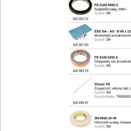
FE-5100-5492-0
Szigetelőszalag, teflon
Gyártó:
3M
100.302.72
ESD Set - AS - B 60 x 1
Munkahelyi asztali készl
Gyártó:
3M
100.307.80
FE-5100-5291-6
Öntapadós réz árnyékoló
Gyártó:
3M
100.383.70
3/1mm TR
Zsugorcső, vékony falú,
Gyártó:
3M
Gyártói jelölés:
70000992
100.440.47
3M-8926-25-40
Hővezető szalag, öntapad
Gyártó:
3M