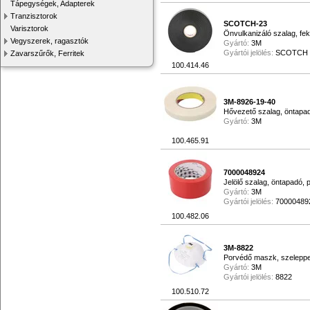
Tápegységek, Adapterek
Tranzisztorok
SCOTCH-23
Varisztorok
Önvulkanizáló szalag, f
Vegyszerek, ragasztók
Gyártó:
3M
Gyártói jelölés:
SCOTCH 
Zavarszűrők, Ferritek
100.414.46
3M-8926-19-40
Hővezető szalag, öntapad
Gyártó:
3M
100.465.91
7000048924
Jelölő szalag, öntapadó,
Gyártó:
3M
Gyártói jelölés:
70000489
100.482.06
3M-8822
Porvédő maszk, szeleppe
Gyártó:
3M
Gyártói jelölés:
8822
100.510.72