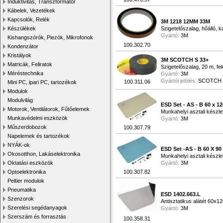
Induktivitás, Transzformátor
Kábelek, Vezetékek
Kapcsolók, Relék
3M 1218 12MM 33M
Készülékek
Szigetelőszalag, hőálló, k
Gyártó:
3M
Kishangszórók, Piezók, Mikrofonok
100.302.70
Kondenzátor
Kristályok
3M SCOTCH S 33+
Matricák, Feliratok
Szigetelőszalag, 20 m, fe
Méréstechnika
Gyártó:
3M
Gyártói jelölés:
SCOTCH 
100.311.06
Mini PC, ipari PC, tartozékok
Modulok
Modulvilág
ESD Set - AS - B 60 x 1
Motorok, Ventilátorok, Fűtőelemek
Munkahelyi asztali készl
Munkavédelmi eszközök
Gyártó:
3M
Műszerdobozok
100.307.79
Napelemek és tartozékok
NYÁK-ok
ESD Set -AS - B 60 X 90
Okosotthon, Lakáselektronika
Munkahelyi asztali kész
Oktatási eszközök
Gyártó:
3M
Optoelektronika
100.307.82
Peltier modulok
Pneumatika
ESD 1402.663.L
Szenzorok
Antisztatikus alátét 60
Szerelési segédanyagok
Gyártó:
3M
Szerszám és forrasztás
100.358.31