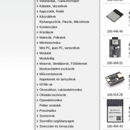
Induktivitás, Transzformátor
Kábelek, Vezetékek
Kapcsolók, Relék
Készülékek
Kishangszórók, Piezók, Mikrofonok
Kondenzátor
100.448.49
Kristályok
Matricák, Feliratok
Méréstechnika
Mini PC, ipari PC, tartozékok
Modulok
Modulvilág
100.494.02
Motorok, Ventilátorok, Fűtőelemek
Munkavédelmi eszközök
Műszerdobozok
Napelemek és tartozékok
NYÁK-ok
Okosotthon, Lakáselektronika
100.514.28
Oktatási eszközök
Optoelektronika
Peltier modulok
Pneumatika
Szenzorok
Szerelési segédanyagok
Szerszám és forrasztás
100.494.43