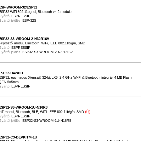
ESP-WROOM-32/ESP32
ESP32 WiFi 802.11bgnei, Bluetooth v4.2 module
Gyártó:
ESPRESSIF
Gyártói jelölés:
ESP-32S
ESP32-S3-WROOM-2-N32R16V
Fejlesztői modul, Bluetooth, WiFi, IEEE 802.11b/g/n, SMD
Gyártó:
ESPRESSIF
Gyártói jelölés:
ESP32-S3-WROOM-2-N32R16V
ESP32-U4WDH
ESP32, egymagos Xtensa® 32-bit LX6, 2.4 GHz Wi-Fi & Bluetooth, integrált 4 MB Flash,
QFN 5×5mm
Gyártó:
ESPRESSIF
ESP32-S3-WROOM-1U-N16R8
IoT modul, Bluetooth, BLE, WiFi, IEEE 802.11b/g/n, SMD
(Új)
Gyártó:
ESPRESSIF
Gyártói jelölés:
ESP32-S3-WROOM-1U-N16R8
ESP32-C3-DEVKITM-1U