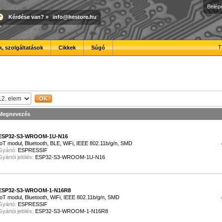
Belép
Kérdése van?
»
info@hestore.hu
T
, szolgáltatások
Cikkek
Súgó
Megnevezés
ESP32-S3-WROOM-1U-N16
IoT modul, Bluetooth, BLE, WiFi, IEEE 802.11b/g/n, SMD
Gyártó:
ESPRESSIF
Gyártói jelölés:
ESP32-S3-WROOM-1U-N16
ESP32-S3-WROOM-1-N16R8
IoT modul, Bluetooth, WiFi, IEEE 802.11b/g/n, SMD
Gyártó:
ESPRESSIF
Gyártói jelölés:
ESP32-S3-WROOM-1-N16R8