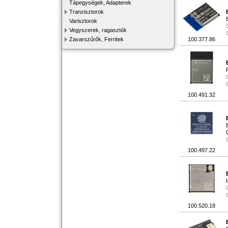
Tápegységek, Adapterek
Tranzisztorok
Varisztorok
Vegyszerek, ragasztók
Zavarszűrők, Ferritek
100.377.86
100.491.32
100.497.22
100.520.18