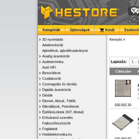
Kategóriák
Újdonságok
Kosár
Eszközök
3D nyomtatás
Keresés
»
Adathordozók
Ajándékok, ajándékutalványok
Analóg áramkörök
Lapozás:
Audiotechnika
Autó HiFi
Cikkszám
Biztosítékok
Csatlakozók
Csomagolás és tárolás
Digitális áramkörök
Diódák
Elemek, Akkuk, Töltők
100.502.30
Ellenállások, Potméterek
Építőkészletek (KIT, Modul)
Erősáramú szerelés
Fejlesztőeszközök
Foglalatok
Hobbielektronika.hu
100.493.92