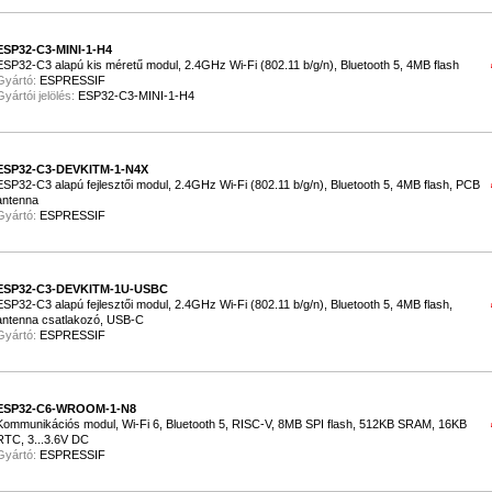
ESP32-C3-MINI-1-H4
ESP32-C3 alapú kis méretű modul, 2.4GHz Wi-Fi (802.11 b/g/n), Bluetooth 5, 4MB flash
Gyártó:
ESPRESSIF
Gyártói jelölés:
ESP32-C3-MINI-1-H4
ESP32-C3-DEVKITM-1-N4X
ESP32-C3 alapú fejlesztői modul, 2.4GHz Wi-Fi (802.11 b/g/n), Bluetooth 5, 4MB flash, PCB
antenna
Gyártó:
ESPRESSIF
ESP32-C3-DEVKITM-1U-USBC
ESP32-C3 alapú fejlesztői modul, 2.4GHz Wi-Fi (802.11 b/g/n), Bluetooth 5, 4MB flash,
antenna csatlakozó, USB-C
Gyártó:
ESPRESSIF
ESP32-C6-WROOM-1-N8
Kommunikációs modul, Wi-Fi 6, Bluetooth 5, RISC-V, 8MB SPI flash, 512KB SRAM, 16KB
RTC, 3...3.6V DC
Gyártó:
ESPRESSIF