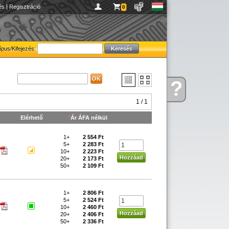
és
|
Regisztráció
0
ípus/Kifejezés:
?
Kérdése
van
1 / 1
Elérhető
*
Ár ÁFA nélkül
1+
2 554 Ft
5+
2 283 Ft
10+
2 223 Ft
20+
2 173 Ft
50+
2 109 Ft
1+
2 806 Ft
5+
2 524 Ft
10+
2 460 Ft
20+
2 406 Ft
50+
2 336 Ft