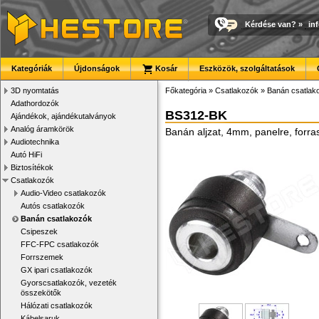
Kérdése van?
»
in
Kategóriák
Újdonságok
Kosár
Eszközök, szolgáltatások
3D nyomtatás
Főkategória
»
Csatlakozók
»
Banán csatlak
Adathordozók
BS312-BK
Ajándékok, ajándékutalványok
Analóg áramkörök
Banán aljzat, 4mm, panelre, forra
Audiotechnika
Autó HiFi
Biztosítékok
Csatlakozók
Audio-Video csatlakozók
Autós csatlakozók
Banán csatlakozók
Csipeszek
FFC-FPC csatlakozók
Forrszemek
GX ipari csatlakozók
Gyorscsatlakozók, vezeték
összekötők
Hálózati csatlakozók
Kábelsaruk