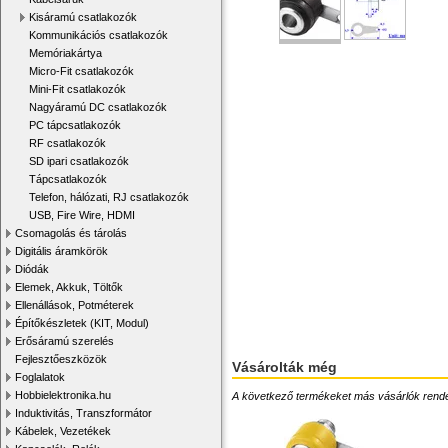
Kisáramú csatlakozók
Kommunikációs csatlakozók
Memóriakártya
Micro-Fit csatlakozók
Mini-Fit csatlakozók
Nagyáramú DC csatlakozók
PC tápcsatlakozók
RF csatlakozók
SD ipari csatlakozók
Tápcsatlakozók
Telefon, hálózati, RJ csatlakozók
USB, Fire Wire, HDMI
Csomagolás és tárolás
Digitális áramkörök
Diódák
Elemek, Akkuk, Töltők
Ellenállások, Potméterek
Építőkészletek (KIT, Modul)
Erősáramú szerelés
Fejlesztőeszközök
Vásárolták még
Foglalatok
Hobbielektronika.hu
A következő termékeket más vásárlók rendelték
Induktivitás, Transzformátor
Kábelek, Vezetékek