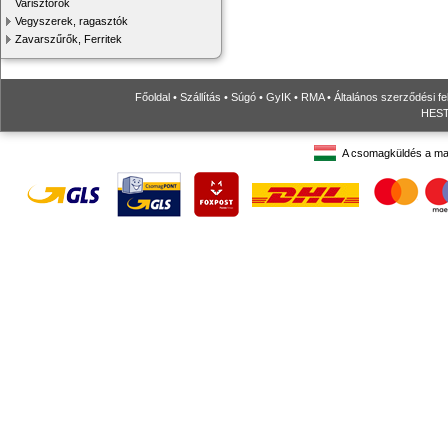
Varisztorok
Vegyszerek, ragasztók
Zavarszűrők, Ferritek
Főoldal
•
Szállítás
•
Súgó
•
GyIK
•
RMA
•
Általános szerződési fe
HESTO
A csomagküldés a ma