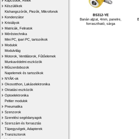
Kapcsolók, Relék
Készülékek
Kishangszórók, Piezók, Mikrofonok
BS312-YE
Kondenzátor
Banán aljzat, 4mm, panelre,
B
Kristályok
forrasztható, sárga
Matricák, Feliratok
Méréstechnika
Mini PC, ipari PC, tartozékok
Modulok
Modulvilág
Motorok, Ventilátorok, Fűtőelemek
Munkavédelmi eszközök
Műszerdobozok
Napelemek és tartozékok
NYÁK-ok
Okosotthon, Lakáselektronika
Oktatási eszközök
Optoelektronika
Peltier modulok
Pneumatika
Szenzorok
Szerelési segédanyagok
Szerszám és forrasztás
Tápegységek, Adapterek
Tranzisztorok