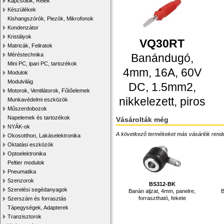
Kapcsolók, Relék
Készülékek
Kishangszórók, Piezók, Mikrofonok
Kondenzátor
Kristályok
VQ30RT
Matricák, Feliratok
Méréstechnika
Banándugó,
Mini PC, ipari PC, tartozékok
4mm, 16A, 60V
Modulok
Modulvilág
DC, 1.5mm2,
Motorok, Ventilátorok, Fűtőelemek
nikkelezett, piros
Munkavédelmi eszközök
Műszerdobozok
Napelemek és tartozékok
Vásárolták még
NYÁK-ok
A következő termékeket más vásárlók rendelték
Okosotthon, Lakáselektronika
Oktatási eszközök
Optoelektronika
Peltier modulok
Pneumatika
Szenzorok
BS312-BK
Szerelési segédanyagok
Banán aljzat, 4mm, panelre,
B
forrasztható, fekete
Szerszám és forrasztás
Tápegységek, Adapterek
Tranzisztorok