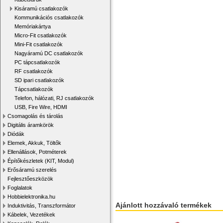
Kisáramú csatlakozók
Kommunikációs csatlakozók
Memóriakártya
Micro-Fit csatlakozók
Mini-Fit csatlakozók
Nagyáramú DC csatlakozók
PC tápcsatlakozók
RF csatlakozók
SD ipari csatlakozók
Tápcsatlakozók
Telefon, hálózati, RJ csatlakozók
USB, Fire Wire, HDMI
Csomagolás és tárolás
Digitális áramkörök
Diódák
Elemek, Akkuk, Töltők
Ellenállások, Potméterek
Építőkészletek (KIT, Modul)
Erősáramú szerelés
Fejlesztőeszközök
Foglalatok
Hobbielektronika.hu
Ajánlott hozzávaló termékek
Induktivitás, Transzformátor
Kábelek, Vezetékek