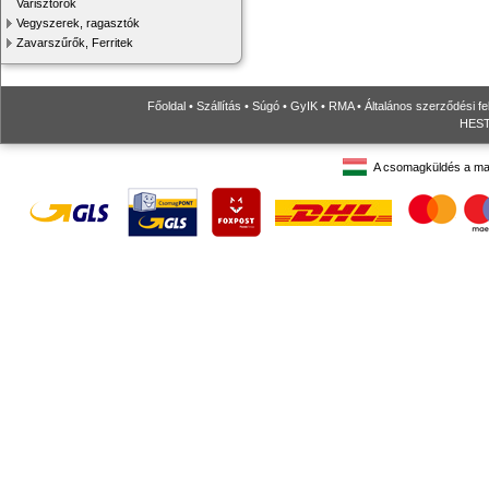
Varisztorok
Vegyszerek, ragasztók
Zavarszűrők, Ferritek
Főoldal
•
Szállítás
•
Súgó
•
GyIK
•
RMA
•
Általános szerződési fe
HESTO
A csomagküldés a ma