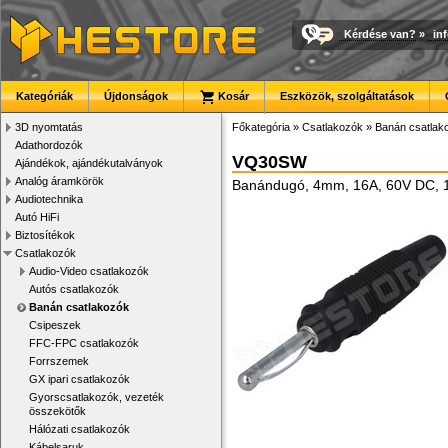
Kérdése van?
»
in
Kategóriák
Újdonságok
Kosár
Eszközök, szolgáltatások
3D nyomtatás
Főkategória
»
Csatlakozók
»
Banán csatlak
Adathordozók
VQ30SW
Ajándékok, ajándékutalványok
Analóg áramkörök
Banándugó, 4mm, 16A, 60V DC, 1.
Audiotechnika
Autó HiFi
Biztosítékok
Csatlakozók
Audio-Video csatlakozók
Autós csatlakozók
Banán csatlakozók
Csipeszek
FFC-FPC csatlakozók
Forrszemek
GX ipari csatlakozók
Gyorscsatlakozók, vezeték
összekötők
Hálózati csatlakozók
Kábelsaruk