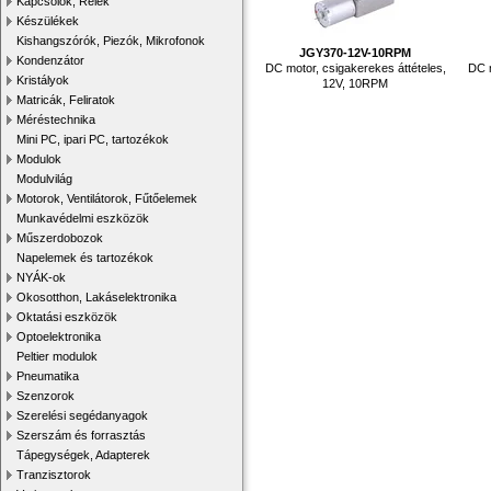
Kapcsolók, Relék
Készülékek
Kishangszórók, Piezók, Mikrofonok
JGY370-12V-10RPM
Kondenzátor
DC motor, csigakerekes áttételes,
DC m
Kristályok
12V, 10RPM
Matricák, Feliratok
Méréstechnika
Mini PC, ipari PC, tartozékok
Modulok
Modulvilág
Motorok, Ventilátorok, Fűtőelemek
Munkavédelmi eszközök
Műszerdobozok
Napelemek és tartozékok
NYÁK-ok
Okosotthon, Lakáselektronika
Oktatási eszközök
Optoelektronika
Peltier modulok
Pneumatika
Szenzorok
Szerelési segédanyagok
Szerszám és forrasztás
Tápegységek, Adapterek
Tranzisztorok