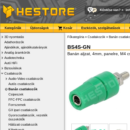
Kérdése van?
»
in
Kategóriák
Újdonságok
Kosár
Eszközök, szolgáltatások
3D nyomtatás
Főkategória
»
Csatlakozók
»
Banán csatlak
Adathordozók
BS4S-GN
Ajándékok, ajándékutalványok
Analóg áramkörök
Banán aljzat, 4mm, panelre, M4 c
Audiotechnika
Autó HiFi
Biztosítékok
Csatlakozók
Audio-Video csatlakozók
Autós csatlakozók
Banán csatlakozók
Csipeszek
FFC-FPC csatlakozók
Forrszemek
GX ipari csatlakozók
Gyorscsatlakozók, vezeték
összekötők
Hálózati csatlakozók
Kábelsaruk