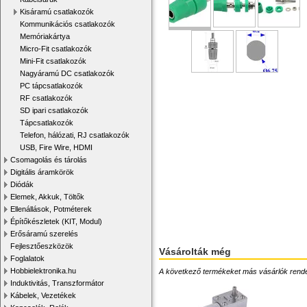
Kisáramú csatlakozók
Kommunikációs csatlakozók
Memóriakártya
Micro-Fit csatlakozók
Mini-Fit csatlakozók
Nagyáramú DC csatlakozók
PC tápcsatlakozók
RF csatlakozók
SD ipari csatlakozók
Tápcsatlakozók
Telefon, hálózati, RJ csatlakozók
USB, Fire Wire, HDMI
Csomagolás és tárolás
Digitális áramkörök
Diódák
Elemek, Akkuk, Töltők
Ellenállások, Potméterek
Építőkészletek (KIT, Modul)
Erősáramú szerelés
Fejlesztőeszközök
Vásárolták még
Foglalatok
Hobbielektronika.hu
A következő termékeket más vásárlók rendelték
Induktivitás, Transzformátor
Kábelek, Vezetékek