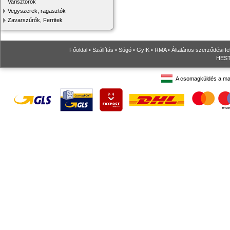
Varisztorok
Vegyszerek, ragasztók
Zavarszűrők, Ferritek
Főoldal
•
Szállítás
•
Súgó
•
GyIK
•
RMA
•
Általános szerződési fe
HESTO
A csomagküldés a ma