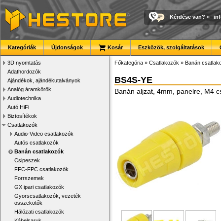
Kérdése van?
»
in
Kategóriák
Újdonságok
Kosár
Eszközök, szolgáltatások
3D nyomtatás
Főkategória
»
Csatlakozók
»
Banán csatlak
Adathordozók
BS4S-YE
Ajándékok, ajándékutalványok
Analóg áramkörök
Banán aljzat, 4mm, panelre, M4 c
Audiotechnika
Autó HiFi
Biztosítékok
Csatlakozók
Audio-Video csatlakozók
Autós csatlakozók
Banán csatlakozók
Csipeszek
FFC-FPC csatlakozók
Forrszemek
GX ipari csatlakozók
Gyorscsatlakozók, vezeték
összekötők
Hálózati csatlakozók
Kábelsaruk