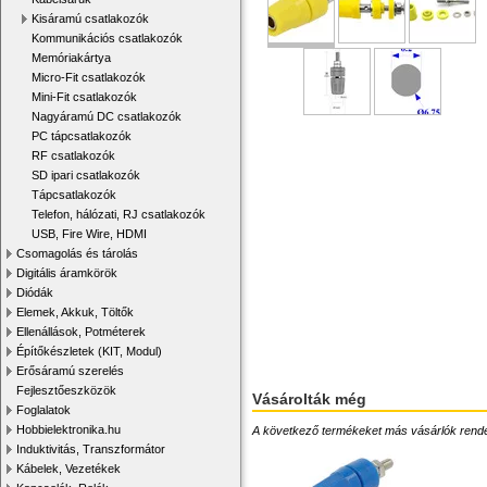
Kisáramú csatlakozók
Kommunikációs csatlakozók
Memóriakártya
Micro-Fit csatlakozók
Mini-Fit csatlakozók
Nagyáramú DC csatlakozók
PC tápcsatlakozók
RF csatlakozók
SD ipari csatlakozók
Tápcsatlakozók
Telefon, hálózati, RJ csatlakozók
USB, Fire Wire, HDMI
Csomagolás és tárolás
Digitális áramkörök
Diódák
Elemek, Akkuk, Töltők
Ellenállások, Potméterek
Építőkészletek (KIT, Modul)
Erősáramú szerelés
Fejlesztőeszközök
Vásárolták még
Foglalatok
Hobbielektronika.hu
A következő termékeket más vásárlók rendelték
Induktivitás, Transzformátor
Kábelek, Vezetékek