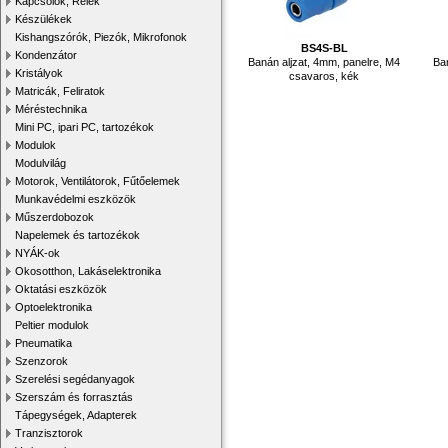
Kapcsolók, Relék
Készülékek
Kishangszórók, Piezók, Mikrofonok
BS4S-BL
Kondenzátor
Banán aljzat, 4mm, panelre, M4
Ba
Kristályok
csavaros, kék
Matricák, Feliratok
Méréstechnika
Mini PC, ipari PC, tartozékok
Modulok
Modulvilág
Motorok, Ventilátorok, Fűtőelemek
Munkavédelmi eszközök
Műszerdobozok
Napelemek és tartozékok
NYÁK-ok
Okosotthon, Lakáselektronika
Oktatási eszközök
Optoelektronika
Peltier modulok
Pneumatika
Szenzorok
Szerelési segédanyagok
Szerszám és forrasztás
Tápegységek, Adapterek
Tranzisztorok