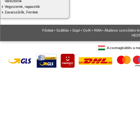
Varisztorok
Vegyszerek, ragasztók
Zavarszűrők, Ferritek
Főoldal
•
Szállítás
•
Súgó
•
GyIK
•
RMA
•
Általános szerződési fe
HESTO
A csomagküldés a ma