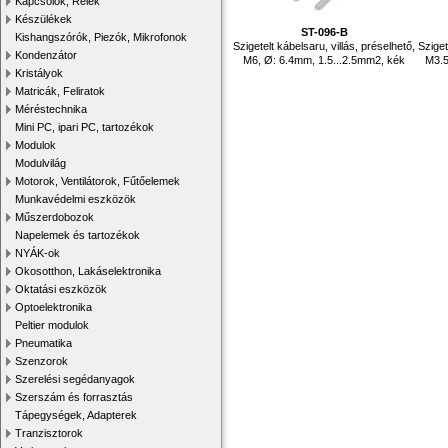
Kapcsolók, Relék
Készülékek
ST-096-B
Kishangszórók, Piezók, Mikrofonok
Szigetelt kábelsaru, villás, préselhető,
Sziget
Kondenzátor
M6, Ø: 6.4mm, 1.5...2.5mm2, kék
M3.5
Kristályok
Matricák, Feliratok
Méréstechnika
Mini PC, ipari PC, tartozékok
Modulok
Modulvilág
Motorok, Ventilátorok, Fűtőelemek
Munkavédelmi eszközök
Műszerdobozok
Napelemek és tartozékok
NYÁK-ok
Okosotthon, Lakáselektronika
Oktatási eszközök
Optoelektronika
Peltier modulok
Pneumatika
Szenzorok
Szerelési segédanyagok
Szerszám és forrasztás
Tápegységek, Adapterek
Tranzisztorok