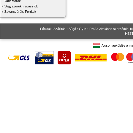
Varisztorok
Vegyszerek, ragasztók
Zavarszűrők, Ferritek
Főoldal
•
Szállítás
•
Súgó
•
GyIK
•
RMA
•
Általános szerződési fe
HESTO
A csomagküldés a ma