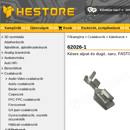
Kérdése van?
»
in
Kategóriák
Újdonságok
Kosár
Eszközök, szolgáltatások
3D nyomtatás
Főkategória
»
Csatlakozók
»
Kábelsaruk
»
Adathordozók
62026-1
Ajándékok, ajándékutalványok
Analóg áramkörök
Késes aljzat és dugó, saru, FAS
Audiotechnika
Autó HiFi
Biztosítékok
Csatlakozók
Audio-Video csatlakozók
Autós csatlakozók
Banán csatlakozók
Csipeszek
FFC-FPC csatlakozók
Forrszemek
GX ipari csatlakozók
Gyorscsatlakozók, vezeték
összekötők
Hálózati csatlakozók
Kábelsaruk