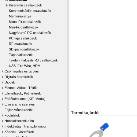
Kisáramú csatlakozók
Kommunikációs csatlakozók
Memóriakártya
Micro-Fit csatlakozók
Mini-Fit csatlakozók
Nagyáramú DC csatlakozók
PC tápcsatlakozók
RF csatlakozók
SD ipari csatlakozók
Tápcsatlakozók
Telefon, hálózati, RJ csatlakozók
USB, Fire Wire, HDMI
Csomagolás és tárolás
Digitális áramkörök
Diódák
Elemek, Akkuk, Töltők
Ellenállások, Potméterek
Építőkészletek (KIT, Modul)
Erősáramú szerelés
Fejlesztőeszközök
Termékajánló
Foglalatok
Hobbielektronika.hu
Induktivitás, Transzformátor
Kábelek, Vezetékek