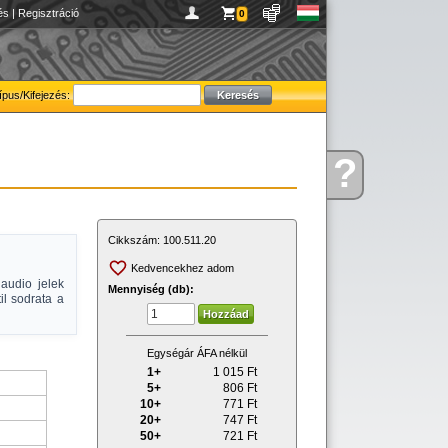
és
|
Regisztráció
0
ípus/Kifejezés:
?
Kérdése
van
Cikkszám:
100.511.20
Kedvencekhez adom
audio jelek
Mennyiség (db):
il sodrata a
Egységár ÁFA nélkül
1+
1 015
Ft
5+
806
Ft
10+
771
Ft
20+
747
Ft
50+
721
Ft