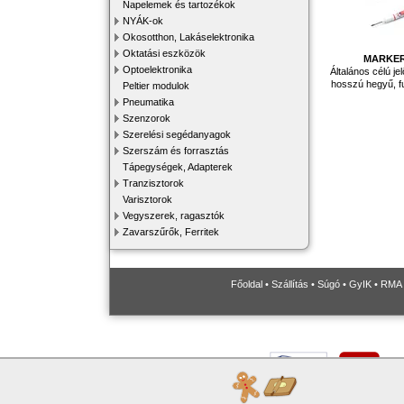
Napelemek és tartozékok
NYÁK-ok
Okosotthon, Lakáselektronika
Oktatási eszközök
MARKER
Optoelektronika
Általános célú je
hosszú hegyű, fur
Peltier modulok
Pneumatika
Szenzorok
Szerelési segédanyagok
Szerszám és forrasztás
Tápegységek, Adapterek
Tranzisztorok
Varisztorok
Vegyszerek, ragasztók
Zavarszűrők, Ferritek
Főoldal
•
Szállítás
•
Súgó
•
GyIK
•
RMA