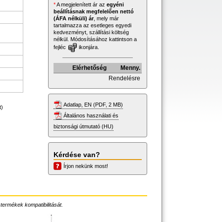
*
A megjelenített ár az
egyéni
beállításnak megfelelően nettó
(ÁFA nélküli) ár
, mely már
tartalmazza az esetleges egyedi
kedvezményt, szállítási költség
nélkül. Módosításához kattintson a
fejléc
ikonjára.
Elérhetőség
Menny.
Rendelésre
Adatlap, EN (PDF, 2 MB)
t)
Általános használati és
biztonsági útmutató (HU)
Kérdése van?
Írjon nekünk most!
 termékek kompatibilitását.