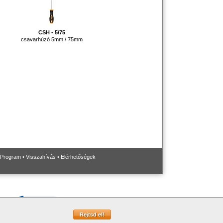
CSH - 5/75
csavarhúzó 5mm / 75mm
 Program
•
Visszahívás
•
Elérhetőségek