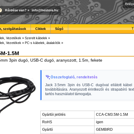
Belép
Kérdése van?
»
info@hestore.hu
T
, szolgáltatások
Cikkek
Súgó
lek, Vezetékek
»
Szerelt kábelek
»
lek, Vezetékek
»
PC-s kábelek, átalakítók
»
5M-1.5M
5mm 3pin dugó, USB-C dugó, aranyozott, 1.5m, fekete
Összefoglaló, rendeltetés
Jack 3.5mm 3pin és USB-C dugóval ellátott kábel 
továbbítására. Aranyozott érintkezői és strapabíró text
tartós használatot támogatja.
Gyártói jelölés
CCA-CM3.5M-1.5M
RoHS
igen
Gyártó
GEMBIRD