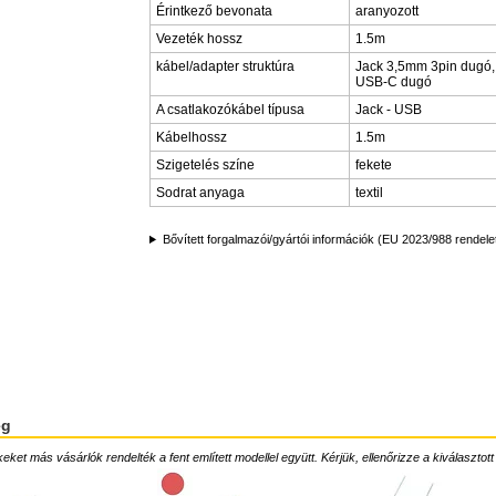
Érintkező bevonata
aranyozott
Vezeték hossz
1.5m
kábel/adapter struktúra
Jack 3,5mm 3pin dugó,
USB-C dugó
A csatlakozókábel típusa
Jack - USB
Kábelhossz
1.5m
Szigetelés színe
fekete
Sodrat anyaga
textil
Bővített forgalmazói/gyártói információk (EU 2023/988 rendele
ég
ket más vásárlók rendelték a fent említett modellel együtt. Kérjük, ellenőrizze a kiválasztott