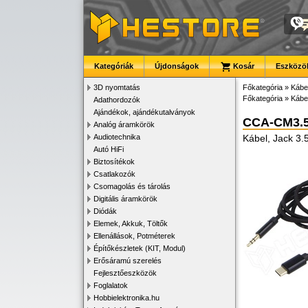
Kategóriák
Újdonságok
Kosár
Eszközök
3D nyomtatás
Főkategória
»
Kábe
Főkategória
»
Kábe
Adathordozók
Ajándékok, ajándékutalványok
CCA-CM3.
Analóg áramkörök
Audiotechnika
Kábel, Jack 3.
Autó HiFi
Biztosítékok
Csatlakozók
Csomagolás és tárolás
Digitális áramkörök
Diódák
Elemek, Akkuk, Töltők
Ellenállások, Potméterek
Építőkészletek (KIT, Modul)
Erősáramú szerelés
Fejlesztőeszközök
Foglalatok
Hobbielektronika.hu