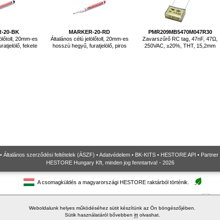
-20-BK
MARKER-20-RD
PMR209MB5470M047R30
lölőtoll, 20mm-es
Általános célú jelölőtoll, 20mm-es
Zavarszűrő RC tag, 47nF, 47Ω,
atjelölő, fekete
hosszú hegyű, furatjelölő, piros
250VAC, ±20%, THT, 15,2mm
•
Általános szerződési feltételek (ÁSZF)
•
Adatvédelem
•
BK-KITS
•
HESTORE API
•
Partner
HESTORE Hungary Kft, minden jog fenntartva! - 2026
A csomagküldés a magyarországi HESTORE raktárból történik.
Weboldalunk helyes működéséhez sütit készítünk az Ön böngészőjében.
Sütik használatáról bővebben
itt
olvashat.