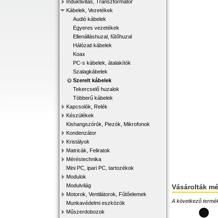
Induktivitás, Transzformátor
Kábelek, Vezetékek
Audió kábelek
Egyeres vezetékek
Ellenálláshuzal, fűtőhuzal
Hálózati kábelek
Koax
PC-s kábelek, átalakítók
Szalagkábelek
Szerelt kábelek
Tekercselő huzalok
Többerű kábelek
Kapcsolók, Relék
Készülékek
Kishangszórók, Piezók, Mikrofonok
Kondenzátor
Kristályok
Matricák, Feliratok
Méréstechnika
Mini PC, ipari PC, tartozékok
Modulok
Modulvilág
Vásárolták m
Motorok, Ventilátorok, Fűtőelemek
A következő terméke
Munkavédelmi eszközök
Műszerdobozok